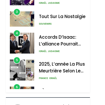
Nouvelle Chanson De
ISRAÉL
JUDAISME
Boy George
3
Tout Sur La Nostalgie
SOUVENIRS
4
Accords D’Isaac:
L’alliance Pourrait
S’étendre À 13 Pays
ISRAÉL
JUDAISME
D’Amérique Latine
5
2025, L’année La Plus
Meurtrière Selon Le
Rapport D’ADL
FRANCE
ISRAÉL
Contre
6
FIÈRE, DIGNE ET
L’antisémitisme
RÉSILIENTE :
POURQUOI JE