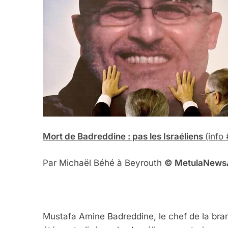
Mort de Badreddine : pas les Israéliens
(info
Par Michaël Béhé à Beyrouth
© Me
tula
N
ews
Mustafa Amine Badreddine, le chef de la bra