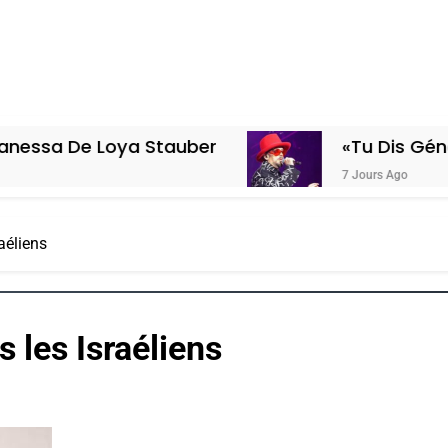
Loya Stauber
«Tu Dis Génocide, Je D
7 Jours Ago
aéliens
 les Israéliens