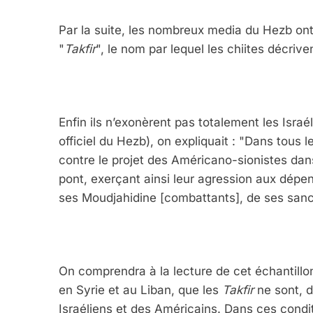
Par la suite, les nombreux media du Hezb ont
"
Takfir
", le nom par lequel les chiites décriv
Enfin ils n’exonèrent pas totalement les Isra
officiel du Hezb), on expliquait : "Dans tous le
contre le projet des Américano-sionistes dans
pont, exerçant ainsi leur agression aux dépe
ses Moudjahidine [combattants], de ses sanct
On comprendra à la lecture de cet échantillon
en Syrie et au Liban, que les
Takfir
ne sont, 
Israéliens et des Américains. Dans ces conditi