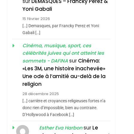
sur
DEMASQUES – Francky Perez &
Nouvelle Chanson De
ISRAÉL
JUDAISME
Yoni Gabali
Boy George
3
15 février 2026
Tout Sur La Nostalgie
[…] Demasques, par Francky Perez et Yoni
SOUVENIRS
Gabali […]
4
Cinéma, musique, sport, ces
Accords D’Isaac:
célébrités juives qui ont atteint les
L’alliance Pourrait
sur
Cinéma:
sommets - DAFINA
S’étendre À 13 Pays
ISRAÉL
JUDAISME
«Les 3M, une histoire inachevée»
D’Amérique Latine
Une ode à l’amitié au-delà de la
5
2025, L’année La Plus
religion
Meurtrière Selon Le
28 décembre 2025
Rapport D’ADL
FRANCE
ISRAÉL
[…] carrière et croyances religieuses fortes n’a
Contre
donc rien d’impossible, bien au contraire.
6
FIÈRE, DIGNE ET
D’Hollywood à Facebook […]
L’antisémitisme
RÉSILIENTE :
sur
Le
Esther Eva Harbon
POURQUOI JE