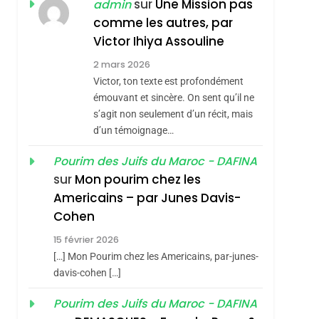
ISRAÉL
JUDAISME
sur
Une Mission pas
admin
REVENDIQUE MA
comme les autres, par
7
CE QUI NOUS
JUDAÏTE Par Thérèse
Victor Ihiya Assouline
MANQUE – Jacques
Zrihen-Dvir
2 mars 2026
Hadida
Victor, ton texte est profondément
JUDAISME
émouvant et sincère. On sent qu’il ne
8
s’agit non seulement d’un récit, mais
Maroc : Les Amandes
d’un témoignage…
De Tafraout, Le Miel
De Tadla Azilal
Pourim des Juifs du Maroc - DAFINA
DAFINA
MAROC
sur
Mon pourim chez les
Consacrés Produits
1
Americains – par Junes Davis-
Oeil Ravageur –
Du Terroir
Cohen
Vanessa De Loya
15 février 2026
Stauber
CINEMA
ISRAÉL
[…] Mon Pourim chez les Americains, par-junes-
2
davis-cohen […]
«Tu Dis Génocide, Je
Pourim des Juifs du Maroc - DAFINA
Dis Guerre»: La