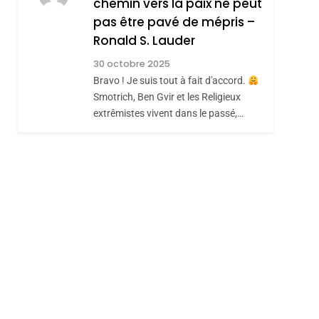
chemin vers la paix ne peut
ISRAÉL
JUDAISME
REVENDIQUE MA
pas être pavé de mépris –
7
CE QUI NOUS
JUDAÏTE Par Thérèse
Ronald S. Lauder
MANQUE – Jacques
Zrihen-Dvir
30 octobre 2025
Hadida
Bravo ! Je suis tout à fait d'accord.
JUDAISME
Smotrich, Ben Gvir et les Religieux
8
extrêmistes vivent dans le passé,…
Maroc : Les Amandes
De Tafraout, Le Miel
De Tadla Azilal
DAFINA
MAROC
Consacrés Produits
Du Terroir