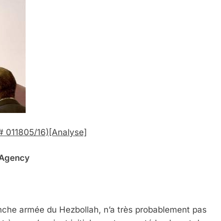
 # 011805/16)
[Analyse]
A
gency
nche armée du Hezbollah, n’a très probablement pas