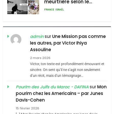
meurtrière selon le
rapport d’ADL contre
FRANCE
ISRAÉL
l’antisémitisme
6
FIÈRE, DIGNE ET RÉSILIENTE :
POURQUOI JE REVENDIQUE
sur
Une Mission pas comme
admin
MA JUDAÏTE par Thérèse
les autres, par Victor Ihiya
ISRAÉL
JUDAISME
Assouline
Zrihen-Dvir
7
2 mars 2026
CE QUI NOUS MANQUE –
Victor, ton texte est profondément émouvant et
Jacques Hadida
sincère. On sent qu’il ne s’agit non seulement
d’un récit, mais d’un témoignage…
JUDAISME
sur
Mon
Pourim des Juifs du Maroc - DAFINA
8
pourim chez les Americains – par Junes
Maroc : Les amandes de
Davis-Cohen
Tafraout, le miel de Tadla
15 février 2026
Azilal consacrés produits
DAFINA
MAROC