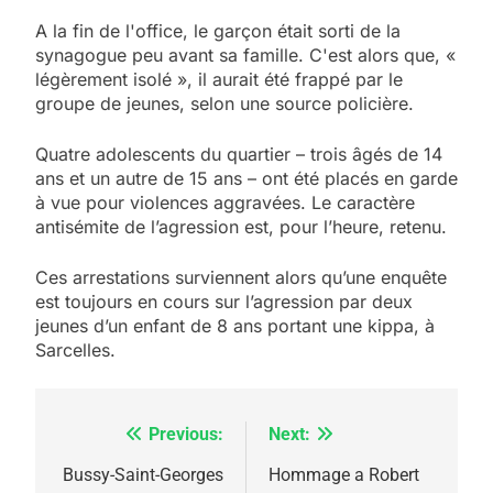
A la fin de l'office, le garçon était sorti de la
synagogue peu avant sa famille. C'est alors que, «
légèrement isolé », il aurait été frappé par le
groupe de jeunes, selon une source policière.
Quatre adolescents du quartier – trois âgés de 14
ans et un autre de 15 ans – ont été placés en garde
à vue pour violences aggravées. Le caractère
antisémite de l’agression est, pour l’heure, retenu.
5
Ces arrestations surviennent alors qu’une enquête
2025, l’année la plus
est toujours en cours sur l’agression par deux
meurtrière selon le
jeunes d’un enfant de 8 ans portant une kippa, à
Sarcelles.
rapport d’ADL contre
FRANCE
ISRAÉL
l’antisémitisme
6
FIÈRE, DIGNE ET RÉSILIENTE :
Previous:
Next:
Navigation
POURQUOI JE REVENDIQUE
de
Bussy-Saint-Georges
Hommage a Robert