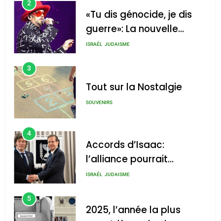
2
«Tu dis génocide, je dis
guerre»: La nouvelle
chanson de Boy George
ISRAÉL
JUDAISME
3
Tout sur la Nostalgie
SOUVENIRS
4
Accords d’Isaac:
l’alliance pourrait
s’étendre à 13 pays
ISRAÉL
JUDAISME
d’Amérique latine
5
2025, l’année la plus