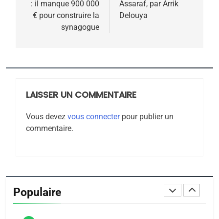
MA JUDAÏTE par Thérèse
: il manque 900 000
Assaraf, par Arrik
ISRAÉL
JUDAISME
l’article
€ pour construire la
Delouya
Zrihen-Dvir
synagogue
7
CE QUI NOUS MANQUE –
Jacques Hadida
JUDAISME
LAISSER UN COMMENTAIRE
8
Maroc : Les amandes de
Vous devez
vous connecter
pour publier un
Tafraout, le miel de Tadla
commentaire.
Azilal consacrés produits
DAFINA
MAROC
du terroir
1
Oeil ravageur – Vanessa
De Loya Stauber
Populaire
CINEMA
ISRAÉL