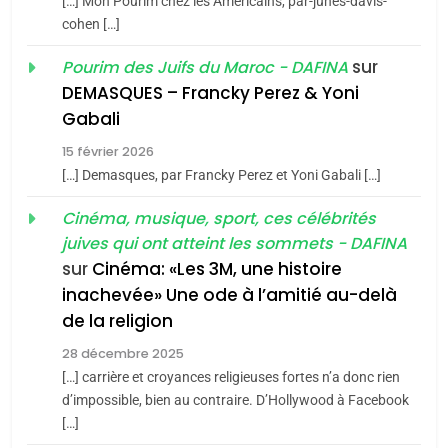
[…] Mon Pourim chez les Americains, par-junes-davis-
du terroir
cohen […]
1
Oeil ravageur – Vanessa
sur
Pourim des Juifs du Maroc - DAFINA
De Loya Stauber
DEMASQUES – Francky Perez & Yoni
5
Gabali
CINEMA
ISRAÉL
2025, l’année la plus
15 février 2026
meurtrière selon le rapport
2
[…] Demasques, par Francky Perez et Yoni Gabali […]
«Tu dis génocide, je dis
d’ADL contre
FRANCE
ISRAÉL
guerre»: La nouvelle
Cinéma, musique, sport, ces célébrités
l’antisémitisme
juives qui ont atteint les sommets - DAFINA
chanson de Boy George
6
ISRAÉL
JUDAISME
FIÈRE, DIGNE ET RÉSILIENTE :
sur
Cinéma: «Les 3M, une histoire
inachevée» Une ode à l’amitié au-delà
POURQUOI JE REVENDIQUE
3
de la religion
MA JUDAÏTE par Thérèse
Tout sur la Nostalgie
ISRAÉL
JUDAISME
Zrihen-Dvir
28 décembre 2025
SOUVENIRS
[…] carrière et croyances religieuses fortes n’a donc rien
7
CE QUI NOUS MANQUE –
d’impossible, bien au contraire. D’Hollywood à Facebook
[…]
Jacques Hadida
4