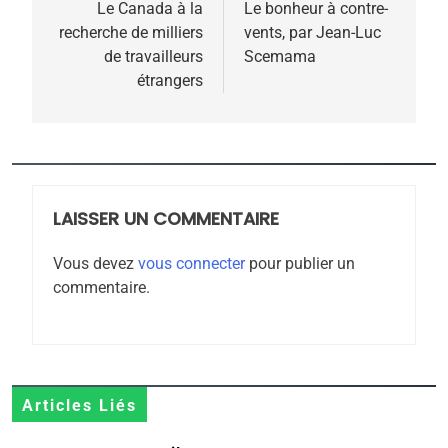
de
Le Canada à la
Le bonheur à contre-
recherche de milliers
vents, par Jean-Luc
l’article
de travailleurs
Scemama
étrangers
5
2025, l’année la plus
meurtrière selon le
rapport d’ADL contre
FRANCE
ISRAÉL
l’antisémitisme
LAISSER UN COMMENTAIRE
6
FIÈRE, DIGNE ET RÉSILIENTE :
Vous devez
vous connecter
pour publier un
commentaire.
POURQUOI JE REVENDIQUE
MA JUDAÏTE par Thérèse
ISRAÉL
JUDAISME
Zrihen-Dvir
7
CE QUI NOUS MANQUE –
Articles Liés
Jacques Hadida