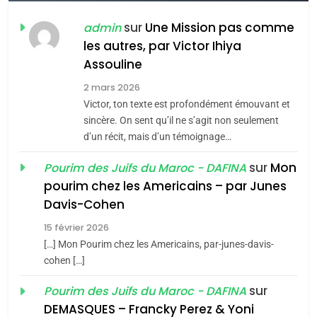
POURQUOI JE REVENDIQUE
MA JUDAÏTE par Thérèse
sur
Une Mission pas comme
admin
ISRAÉL
JUDAISME
Zrihen-Dvir
les autres, par Victor Ihiya
7
Assouline
CE QUI NOUS MANQUE –
2 mars 2026
Jacques Hadida
Victor, ton texte est profondément émouvant et
sincère. On sent qu’il ne s’agit non seulement
JUDAISME
d’un récit, mais d’un témoignage…
8
sur
Mon
Pourim des Juifs du Maroc - DAFINA
Maroc : Les amandes de
pourim chez les Americains – par Junes
Tafraout, le miel de Tadla
Davis-Cohen
Azilal consacrés produits
DAFINA
MAROC
15 février 2026
du terroir
[…] Mon Pourim chez les Americains, par-junes-davis-
1
Oeil ravageur – Vanessa
cohen […]
De Loya Stauber
sur
Pourim des Juifs du Maroc - DAFINA
DEMASQUES – Francky Perez & Yoni
CINEMA
ISRAÉL