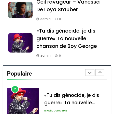
Oeil ravageur – Vanessa
JUDAISME
De Loya Stauber
8
admin
Maroc : Les amandes de
0
Tafraout, le miel de Tadla
«Tu dis génocide, je dis
Azilal consacrés produits
DAFINA
MAROC
guerre»: La nouvelle
du terroir
chanson de Boy George
1
Oeil ravageur – Vanessa
admin
0
De Loya Stauber
Tout sur la Nostalgie
CINEMA
ISRAÉL
Populaire
admin
0
2
«Tu dis génocide, je dis
Accords d’Isaac: l’alliance
נשיא המדינה יצחק
guerre»: La nouvelle
הרצוג נפגש עם
pourrait s’étendre à 13
chanson de Boy George
נשיא ארגנטינה
ISRAÉL
JUDAISME
pays d’Amérique latine
חוויאר מיליי, במשכן