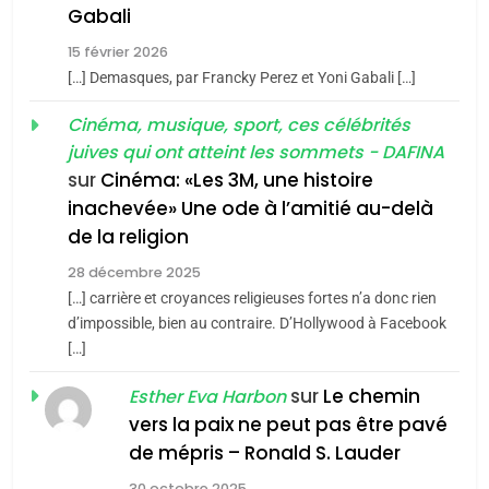
5
Gabali
2025, l’année la plus
2
15 février 2026
«Tu dis génocide, je dis
meurtrière selon le rapport
[…] Demasques, par Francky Perez et Yoni Gabali […]
guerre»: La nouvelle
d’ADL contre
FRANCE
ISRAÉL
chanson de Boy George
Cinéma, musique, sport, ces célébrités
l’antisémitisme
ISRAÉL
JUDAISME
juives qui ont atteint les sommets - DAFINA
6
FIÈRE, DIGNE ET RÉSILIENTE :
sur
Cinéma: «Les 3M, une histoire
3
inachevée» Une ode à l’amitié au-delà
POURQUOI JE REVENDIQUE
Tout sur la Nostalgie
de la religion
MA JUDAÏTE par Thérèse
ISRAÉL
JUDAISME
SOUVENIRS
Zrihen-Dvir
28 décembre 2025
[…] carrière et croyances religieuses fortes n’a donc rien
7
CE QUI NOUS MANQUE –
d’impossible, bien au contraire. D’Hollywood à Facebook
4
Accords d’Isaac:
[…]
Jacques Hadida
l’alliance pourrait
sur
Le chemin
JUDAISME
Esther Eva Harbon
s’étendre à 13 pays
ISRAÉL
JUDAISME
vers la paix ne peut pas être pavé
d’Amérique latine
8
de mépris – Ronald S. Lauder
Maroc : Les amandes de
5
30 octobre 2025