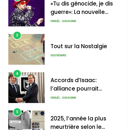
«Tu dis génocide, je dis
guerre»: La nouvelle
chanson de Boy George
ISRAÉL
JUDAISME
3
Tout sur la Nostalgie
SOUVENIRS
4
Accords d’Isaac:
l’alliance pourrait
s’étendre à 13 pays
ISRAÉL
JUDAISME
d’Amérique latine
5
2025, l’année la plus
meurtrière selon le