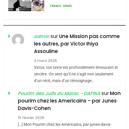
rapport d’ADL contre
FRANCE
ISRAÉL
l’antisémitisme
6
FIÈRE, DIGNE ET RÉSILIENTE :
POURQUOI JE REVENDIQUE
sur
Une Mission pas comme
admin
MA JUDAÏTE par Thérèse
les autres, par Victor Ihiya
ISRAÉL
JUDAISME
Assouline
Zrihen-Dvir
7
2 mars 2026
CE QUI NOUS MANQUE –
Victor, ton texte est profondément émouvant et
Jacques Hadida
sincère. On sent qu’il ne s’agit non seulement
d’un récit, mais d’un témoignage…
JUDAISME
sur
Mon
Pourim des Juifs du Maroc - DAFINA
8
pourim chez les Americains – par Junes
Maroc : Les amandes de
Davis-Cohen
Tafraout, le miel de Tadla
15 février 2026
Azilal consacrés produits
DAFINA
MAROC
[…] Mon Pourim chez les Americains, par-junes-davis-
du terroir