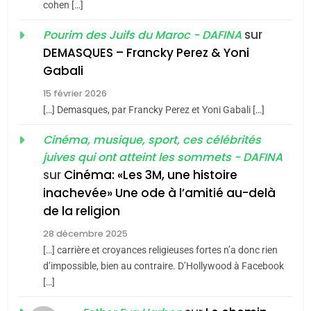
cohen […]
1
Oeil ravageur – Vanessa
sur
Pourim des Juifs du Maroc - DAFINA
De Loya Stauber
DEMASQUES – Francky Perez & Yoni
5
Gabali
CINEMA
ISRAÉL
2025, l’année la plus
15 février 2026
meurtrière selon le rapport
2
[…] Demasques, par Francky Perez et Yoni Gabali […]
«Tu dis génocide, je dis
d’ADL contre
FRANCE
ISRAÉL
guerre»: La nouvelle
Cinéma, musique, sport, ces célébrités
l’antisémitisme
juives qui ont atteint les sommets - DAFINA
chanson de Boy George
6
ISRAÉL
JUDAISME
FIÈRE, DIGNE ET RÉSILIENTE :
sur
Cinéma: «Les 3M, une histoire
inachevée» Une ode à l’amitié au-delà
POURQUOI JE REVENDIQUE
3
de la religion
MA JUDAÏTE par Thérèse
Tout sur la Nostalgie
ISRAÉL
JUDAISME
Zrihen-Dvir
28 décembre 2025
SOUVENIRS
[…] carrière et croyances religieuses fortes n’a donc rien
7
CE QUI NOUS MANQUE –
d’impossible, bien au contraire. D’Hollywood à Facebook
[…]
Jacques Hadida
4
Accords d’Isaac:
JUDAISME