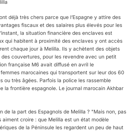
illa
sont déjà très chers parce que l’Espagne y attire des
antages fiscaux et des salaires plus élevés pour les
instant, la situation financière des enclaves est
 Meurtrière Selon Le Rapport D’ADL Contre L’anti
 qui habitent à proximité des enclaves y ont accès
rent chaque jour à Melilla. Ils y achètent des objets
des couvertures, pour les revendre avec un petit
on française M6 avait diffusé en avril le
femmes marocaines qui transportent sur leur dos 60
ou très âgées. Parfois la police les rassemble
 la frontière espagnole. Le journal marocain Akhbar
on de la part des Espagnols de Melilla ? "Mais non, pas
IENTE : POURQUOI JE REVENDIQUE MA JUDAÏTE Par T
s aiment croire : que Melilla est un état modèle
bériques de la Péninsule les regardent un peu de haut