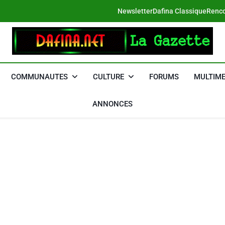
Newsletter
Dafina Classique
Renco
DAFINA
Le Net Des Juifs Du Maroc
COMMUNAUTES
CULTURE
FORUMS
MULTIME
ANNONCES