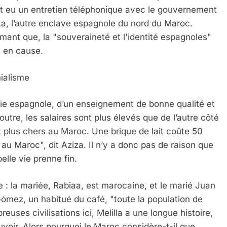
ait eu un entretien téléphonique avec le gouvernement
ta, l’autre enclave espagnole du nord du Maroc.
mant que, la "souveraineté et l'identité espagnoles"
s en cause.
nialisme
tie espagnole, d’un enseignement de bonne qualité et
utre, les salaires sont plus élevés que de l’autre côté
t plus chers au Maroc. Une brique de lait coûte 50
au Maroc", dit Aziza. Il n’y a donc pas de raison que
elle vie prenne fin.
 : la mariée, Rabiaa, est marocaine, et le marié Juan
Gómez, un habitué du café, "toute la population de
breuses civilisations ici, Melilla a une longue histoire,
uvoir. Alors pourquoi le Maroc considère-t-il que