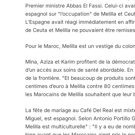
Premier ministre Abbas El Fassi. Celui-ci av
espagnol sur "l’occupation" de Melilla et Ceu
L’Espagne avait réagi immédiatement en affir
de Ceuta et Melilla ne pouvaient être remise
Pour le Maroc, Melilla est un vestige du colo
Mina, Aziza et Karim profitent de la démocra
d’un accès aux soins de santé abordable. En o
de la frontière. "Et beaucoup de produits son
centimes d’euro à Melilla contre 80 centimes 
les Marocains de Melilla souhaitent que leur b
La fête de mariage au Café Del Real est mixte
Miguel, est espagnol. Selon Antonio Portillo 
Melilla est multiculturelle" : "Il y a eu de nom
bien avant que les Marocains aient pris le po