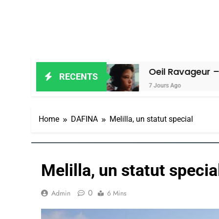
in Amiel
Oeil Ravageur – Vanessa De
RECENTS
7 Jours Ago
Home
DAFINA
Melilla, un statut special
Melilla, un statut specia
0
Admin
6 Mins