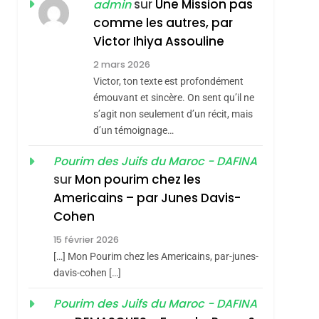
ISRAÉL
JUDAISME
sur
Une Mission pas
admin
REVENDIQUE MA
comme les autres, par
7
CE QUI NOUS
JUDAÏTE Par Thérèse
Victor Ihiya Assouline
MANQUE – Jacques
Zrihen-Dvir
2 mars 2026
Hadida
Victor, ton texte est profondément
JUDAISME
émouvant et sincère. On sent qu’il ne
8
s’agit non seulement d’un récit, mais
Maroc : Les Amandes
d’un témoignage…
De Tafraout, Le Miel
De Tadla Azilal
Pourim des Juifs du Maroc - DAFINA
DAFINA
MAROC
sur
Mon pourim chez les
Consacrés Produits
1
Americains – par Junes Davis-
Oeil Ravageur –
Du Terroir
Cohen
Vanessa De Loya
15 février 2026
Stauber
CINEMA
ISRAÉL
[…] Mon Pourim chez les Americains, par-junes-
2
davis-cohen […]
«Tu Dis Génocide, Je
Pourim des Juifs du Maroc - DAFINA
Dis Guerre»: La