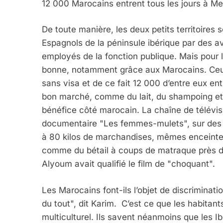
12 000 Marocains entrent tous les jours à Mel
5
De toute manière, les deux petits territoires 
Espagnols de la péninsule ibérique par des av
employés de la fonction publique. Mais pour l’
2025, L’année La Plus
bonne, notamment grâce aux Marocains. Ceux
sans visa et de ce fait 12 000 d’entre eux ent
FRANCE
ISRAÉL
bon marché, comme du lait, du shampoing et 
bénéfice côté marocain. La chaîne de télévisi
documentaire "Les femmes-mulets", sur des 
à 80 kilos de marchandises, mêmes enceintes 
6
comme du bétail à coups de matraque près de
Alyoum avait qualifié le film de "choquant".
Les Marocains font-ils l’objet de discriminati
FIÈRE, DIGNE ET RÉSIL
du tout", dit Karim. C’est ce que les habitant
Dvir
multiculturel. Ils savent néanmoins que les I
ISRAÉL
JUDAISME