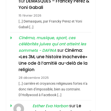
sur
DEMASQUES – Francky Perez &
Nouvelle Chanson De
ISRAÉL
JUDAISME
Yoni Gabali
Boy George
3
15 février 2026
Tout Sur La Nostalgie
[…] Demasques, par Francky Perez et Yoni
SOUVENIRS
Gabali […]
4
Cinéma, musique, sport, ces
Accords D’Isaac:
célébrités juives qui ont atteint les
L’alliance Pourrait
sur
Cinéma:
sommets - DAFINA
S’étendre À 13 Pays
ISRAÉL
JUDAISME
«Les 3M, une histoire inachevée»
D’Amérique Latine
Une ode à l’amitié au-delà de la
5
2025, L’année La Plus
religion
Meurtrière Selon Le
28 décembre 2025
Rapport D’ADL
FRANCE
ISRAÉL
[…] carrière et croyances religieuses fortes n’a
Contre
donc rien d’impossible, bien au contraire.
6
FIÈRE, DIGNE ET
D’Hollywood à Facebook […]
L’antisémitisme
RÉSILIENTE :
sur
Le
Esther Eva Harbon
POURQUOI JE