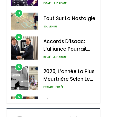
Nouvelle Chanson De
ISRAÉL
JUDAISME
Boy George
3
Tout Sur La Nostalgie
SOUVENIRS
4
Accords D’Isaac:
L’alliance Pourrait
S’étendre À 13 Pays
ISRAÉL
JUDAISME
D’Amérique Latine
5
2025, L’année La Plus
Meurtrière Selon Le
Rapport D’ADL
FRANCE
ISRAÉL
Contre
6
FIÈRE, DIGNE ET
L’antisémitisme
RÉSILIENTE :
POURQUOI JE