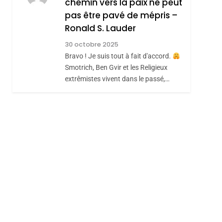
chemin vers la paix ne peut
ISRAÉL
JUDAISME
REVENDIQUE MA
pas être pavé de mépris –
7
CE QUI NOUS
JUDAÏTE Par Thérèse
Ronald S. Lauder
MANQUE – Jacques
Zrihen-Dvir
30 octobre 2025
Hadida
Bravo ! Je suis tout à fait d'accord.
JUDAISME
Smotrich, Ben Gvir et les Religieux
8
extrêmistes vivent dans le passé,…
Maroc : Les Amandes
De Tafraout, Le Miel
De Tadla Azilal
DAFINA
MAROC
Consacrés Produits
Du Terroir