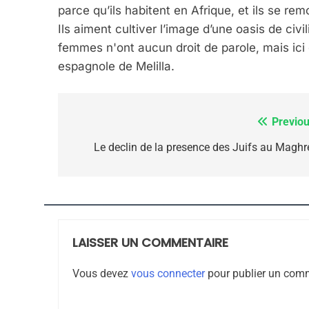
parce qu’ils habitent en Afrique, et ils se rem
Ils aiment cultiver l’image d’une oasis de civ
femmes n'ont aucun droit de parole, mais ici 
espagnole de Melilla.
7
Previou
Navigation
de
Le declin de la presence des Juifs au Maghr
CE QUI NOUS MANQUE
l’article
JUDAISME
LAISSER UN COMMENTAIRE
8
Vous devez
vous connecter
pour publier un comm