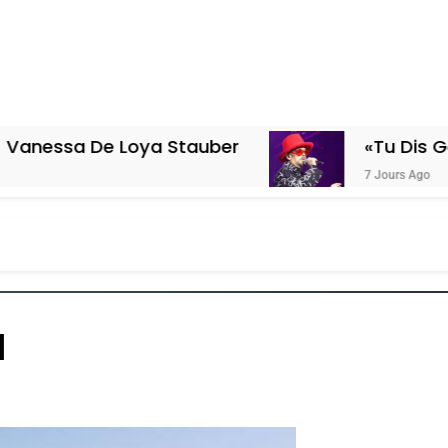
 Loya Stauber
«Tu Dis Génocide, Je
7 Jours Ago
l