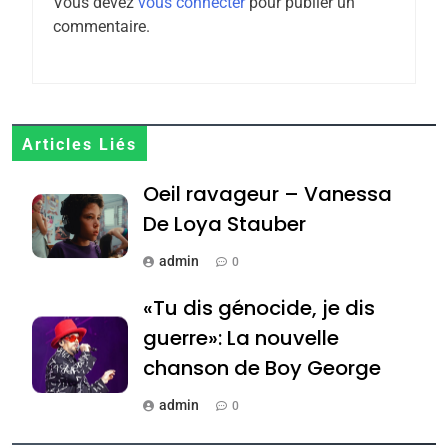
Zrihen-Dvir
Vous devez
vous connecter
pour publier un
7
commentaire.
CE QUI NOUS MANQUE –
Jacques Hadida
JUDAISME
Articles Liés
8
Maroc : Les amandes de
Oeil ravageur – Vanessa
Tafraout, le miel de Tadla
De Loya Stauber
Azilal consacrés produits
DAFINA
MAROC
admin
du terroir
0
1
«Tu dis génocide, je dis
Oeil ravageur – Vanessa
guerre»: La nouvelle
De Loya Stauber
chanson de Boy George
CINEMA
ISRAÉL
admin
0
2
«Tu dis génocide, je dis