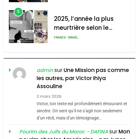
rapport d’ADL contre
FRANCE
ISRAÉL
d’ADL contre
l’antisémitisme
l’antisémitisme
6
FIÈRE, DIGNE ET RÉSILIENTE :
admin
0
POURQUOI JE REVENDIQUE
MA JUDAÏTE par Thérèse
ISRAÉL
JUDAISME
Zrihen-Dvir
7
CE QUI NOUS MANQUE –
sur
Une Mission pas comme
admin
Jacques Hadida
les autres, par Victor Ihiya
JUDAISME
Assouline
2 mars 2026
8
Victor, ton texte est profondément émouvant et
Maroc : Les amandes de
sincère. On sent qu’il ne s’agit non seulement
Tafraout, le miel de Tadla
d’un récit, mais d’un témoignage…
Azilal consacrés produits
DAFINA
MAROC
sur
Mon
Pourim des Juifs du Maroc - DAFINA
du terroir