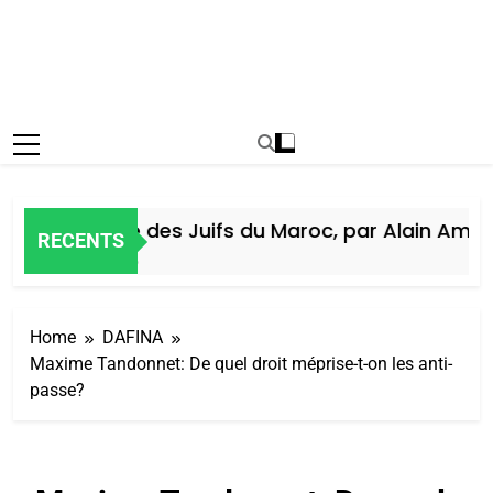
Histoire des Juifs du Maroc, par Alain Amiel
RECENTS
6 Jours Ago
Home
DAFINA
Maxime Tandonnet: De quel droit méprise-t-on les anti-
passe?