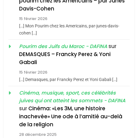
pourim chez les Americains – par Junes
1
Oeil ravageur – Vanessa
Davis-Cohen
De Loya Stauber
15 février 2026
[…] Mon Pourim chez les Americains, par-junes-davis-
CINEMA
ISRAÉL
5
cohen […]
2025, l’année la plus
2
sur
Pourim des Juifs du Maroc - DAFINA
meurtrière selon le rapport
«Tu dis génocide, je dis
DEMASQUES – Francky Perez & Yoni
d’ADL contre
guerre»: La nouvelle
FRANCE
ISRAÉL
Gabali
l’antisémitisme
chanson de Boy George
ISRAÉL
JUDAISME
6
15 février 2026
FIÈRE, DIGNE ET RÉSILIENTE :
[…] Demasques, par Francky Perez et Yoni Gabali […]
3
POURQUOI JE REVENDIQUE
Tout sur la Nostalgie
Cinéma, musique, sport, ces célébrités
MA JUDAÏTE par Thérèse
ISRAÉL
JUDAISME
juives qui ont atteint les sommets - DAFINA
SOUVENIRS
Zrihen-Dvir
sur
Cinéma: «Les 3M, une histoire
7
inachevée» Une ode à l’amitié au-delà
CE QUI NOUS MANQUE –
4
de la religion
Jacques Hadida
Accords d’Isaac:
28 décembre 2025