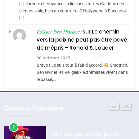
l’alliance pourrait
JUDAISME
[…] carrière et croyances religieuses fortes n’a donc rien
s’étendre à 13 pays
ISRAÉL
JUDAISME
d’impossible, bien au contraire. D’Hollywood à Facebook
8
d’Amérique latine
[…]
Maroc : Les amandes de
5
Tafraout, le miel de Tadla
sur
Le chemin
2025, l’année la plus
Esther Eva Harbon
vers la paix ne peut pas être pavé
Azilal consacrés produits
meurtrière selon le
DAFINA
MAROC
de mépris – Ronald S. Lauder
du terroir
rapport d’ADL contre
FRANCE
ISRAÉL
1
l’antisémitisme
30 octobre 2025
Oeil ravageur – Vanessa De
Bravo ! Je suis tout à fait d'accord.
Smotrich,
6
Loya Stauber
FIÈRE, DIGNE ET RÉSILIENTE :
Ben Gvir et les Religieux extrêmistes vivent dans
le passé,…
POURQUOI JE REVENDIQUE
CINEMA
ISRAÉL
MA JUDAÏTE par Thérèse
ISRAÉL
JUDAISME
2
Zrihen-Dvir
«Tu dis génocide, je dis
Contenu Populaire
7
guerre»: La nouvelle
CE QUI NOUS MANQUE –
chanson de Boy George
Jacques Hadida
ISRAÉL
JUDAISME
JUDAISME
3