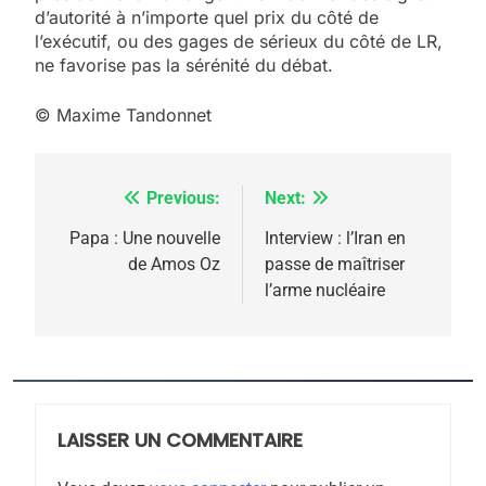
d’autorité à n’importe quel prix du côté de
l’exécutif, ou des gages de sérieux du côté de LR,
ne favorise pas la sérénité du débat.
© Maxime Tandonnet
Previous:
Next:
Navigation
5
de
Papa : Une nouvelle
Interview : l’Iran en
2025, l’année la plus
de Amos Oz
passe de maîtriser
l’article
meurtrière selon le
l’arme nucléaire
rapport d’ADL contre
FRANCE
ISRAÉL
l’antisémitisme
6
FIÈRE, DIGNE ET RÉSILIENTE :
POURQUOI JE REVENDIQUE
LAISSER UN COMMENTAIRE
MA JUDAÏTE par Thérèse
ISRAÉL
JUDAISME