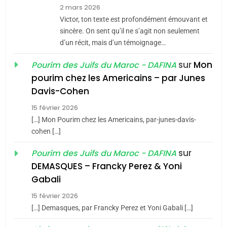
7
2 mars 2026
CE QUI NOUS MANQUE –
Victor, ton texte est profondément émouvant et
Jacques Hadida
sincère. On sent qu’il ne s’agit non seulement
d’un récit, mais d’un témoignage…
JUDAISME
sur
Mon
Pourim des Juifs du Maroc - DAFINA
8
pourim chez les Americains – par Junes
Maroc : Les amandes de
Davis-Cohen
Tafraout, le miel de Tadla
15 février 2026
Azilal consacrés produits
DAFINA
MAROC
[…] Mon Pourim chez les Americains, par-junes-davis-
du terroir
cohen […]
1
Oeil ravageur – Vanessa
sur
Pourim des Juifs du Maroc - DAFINA
De Loya Stauber
DEMASQUES – Francky Perez & Yoni
5
Gabali
CINEMA
ISRAÉL
2025, l’année la plus
15 février 2026
meurtrière selon le rapport
2
[…] Demasques, par Francky Perez et Yoni Gabali […]
«Tu dis génocide, je dis
d’ADL contre
FRANCE
ISRAÉL