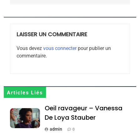
5
2025, l’année la plus
meurtrière selon le
rapport d’ADL contre
LAISSER UN COMMENTAIRE
FRANCE
ISRAÉL
l’antisémitisme
Vous devez
vous connecter
pour publier un
6
commentaire.
FIÈRE, DIGNE ET RÉSILIENTE :
POURQUOI JE REVENDIQUE
MA JUDAÏTE par Thérèse
ISRAÉL
JUDAISME
Zrihen-Dvir
7
Articles Liés
CE QUI NOUS MANQUE –
Oeil ravageur – Vanessa
Jacques Hadida
De Loya Stauber
JUDAISME
admin
0
8