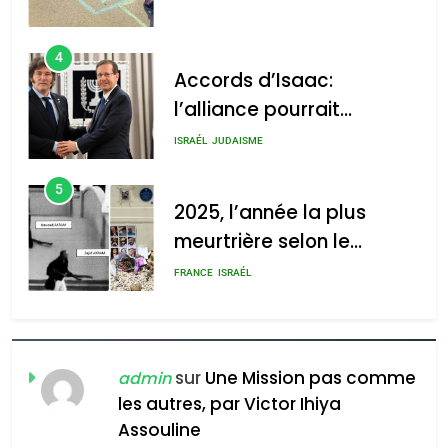
4
Accords d’Isaac:
l’alliance pourrait
2025, l’année la plus
s’étendre à 13 pays
meurtrière selon le rapport
ISRAÉL
JUDAISME
d’Amérique latine
d’ADL contre
5
l’antisémitisme
2025, l’année la plus
meurtrière selon le
admin
0
rapport d’ADL contre
FRANCE
ISRAÉL
l’antisémitisme
6
FIÈRE, DIGNE ET RÉSILIENTE :
POURQUOI JE REVENDIQUE
sur
Une Mission pas comme
admin
MA JUDAÏTE par Thérèse
les autres, par Victor Ihiya
ISRAÉL
JUDAISME
Assouline
Zrihen-Dvir