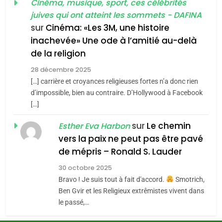
guerre»: La nouvelle
Cinéma, musique, sport, ces célébrités
l’antisémitisme
juives qui ont atteint les sommets - DAFINA
chanson de Boy George
6
ISRAÉL
JUDAISME
FIÈRE, DIGNE ET RÉSILIENTE :
sur
Cinéma: «Les 3M, une histoire
inachevée» Une ode à l’amitié au-delà
POURQUOI JE REVENDIQUE
3
de la religion
MA JUDAÏTE par Thérèse
Tout sur la Nostalgie
ISRAÉL
JUDAISME
Zrihen-Dvir
28 décembre 2025
SOUVENIRS
[…] carrière et croyances religieuses fortes n’a donc rien
7
CE QUI NOUS MANQUE –
d’impossible, bien au contraire. D’Hollywood à Facebook
[…]
Jacques Hadida
4
Accords d’Isaac:
sur
Le chemin
JUDAISME
Esther Eva Harbon
l’alliance pourrait
vers la paix ne peut pas être pavé
s’étendre à 13 pays
8
de mépris – Ronald S. Lauder
ISRAÉL
JUDAISME
Maroc : Les amandes de
d’Amérique latine
30 octobre 2025
Tafraout, le miel de Tadla
5
Bravo ! Je suis tout à fait d'accord.
Smotrich,
2025, l’année la plus
Azilal consacrés produits
DAFINA
MAROC
Ben Gvir et les Religieux extrêmistes vivent dans
meurtrière selon le
du terroir
le passé,…
rapport d’ADL contre
1
FRANCE
ISRAÉL