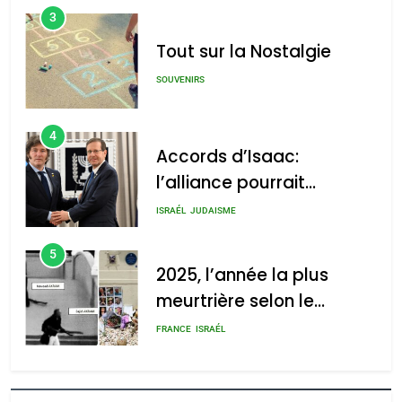
3
Tout sur la Nostalgie
SOUVENIRS
4
Accords d’Isaac:
l’alliance pourrait
s’étendre à 13 pays
ISRAÉL
JUDAISME
d’Amérique latine
5
2025, l’année la plus
meurtrière selon le
rapport d’ADL contre
FRANCE
ISRAÉL
l’antisémitisme
6
FIÈRE, DIGNE ET RÉSILIENTE :