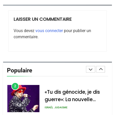
JUDAISME
LAISSER UN COMMENTAIRE
8
Maroc : Les amandes de
Vous devez
vous connecter
pour publier un
Tafraout, le miel de Tadla
commentaire.
Azilal consacrés produits
DAFINA
MAROC
du terroir
1
Oeil ravageur – Vanessa
De Loya Stauber
Populaire
CINEMA
ISRAÉL
2
«Tu dis génocide, je dis
guerre»: La nouvelle
chanson de Boy George
ISRAÉL
JUDAISME