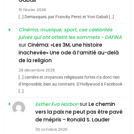
2025, l’année la plus
15 février 2026
meurtrière selon le rapport
2
[…] Demasques, par Francky Perez et Yoni Gabali […]
«Tu dis génocide, je dis
d’ADL contre
FRANCE
ISRAÉL
guerre»: La nouvelle
Cinéma, musique, sport, ces célébrités
l’antisémitisme
juives qui ont atteint les sommets - DAFINA
chanson de Boy George
6
ISRAÉL
JUDAISME
FIÈRE, DIGNE ET RÉSILIENTE :
sur
Cinéma: «Les 3M, une histoire
inachevée» Une ode à l’amitié au-delà
POURQUOI JE REVENDIQUE
3
de la religion
MA JUDAÏTE par Thérèse
Tout sur la Nostalgie
ISRAÉL
JUDAISME
Zrihen-Dvir
28 décembre 2025
SOUVENIRS
[…] carrière et croyances religieuses fortes n’a donc rien
7
CE QUI NOUS MANQUE –
d’impossible, bien au contraire. D’Hollywood à Facebook
[…]
Jacques Hadida
4
Accords d’Isaac:
sur
Le chemin
JUDAISME
Esther Eva Harbon
l’alliance pourrait
vers la paix ne peut pas être pavé
s’étendre à 13 pays
8
de mépris – Ronald S. Lauder
ISRAÉL
JUDAISME
Maroc : Les amandes de
d’Amérique latine
30 octobre 2025
Tafraout, le miel de Tadla
5