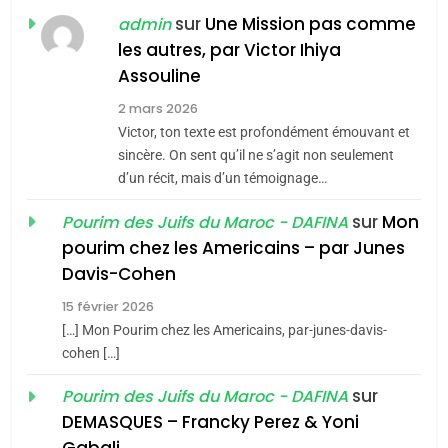
POURQUOI JE REVENDIQUE
sur
Une Mission pas comme
admin
MA JUDAÏTE par Thérèse
les autres, par Victor Ihiya
ISRAÉL
JUDAISME
Assouline
Zrihen-Dvir
7
2 mars 2026
CE QUI NOUS MANQUE –
Victor, ton texte est profondément émouvant et
Jacques Hadida
sincère. On sent qu’il ne s’agit non seulement
d’un récit, mais d’un témoignage…
JUDAISME
sur
Mon
Pourim des Juifs du Maroc - DAFINA
8
pourim chez les Americains – par Junes
Maroc : Les amandes de
Davis-Cohen
Tafraout, le miel de Tadla
15 février 2026
Azilal consacrés produits
DAFINA
MAROC
[…] Mon Pourim chez les Americains, par-junes-davis-
du terroir
cohen […]
1
Oeil ravageur – Vanessa
sur
Pourim des Juifs du Maroc - DAFINA
De Loya Stauber
DEMASQUES – Francky Perez & Yoni
5
Gabali
CINEMA
ISRAÉL