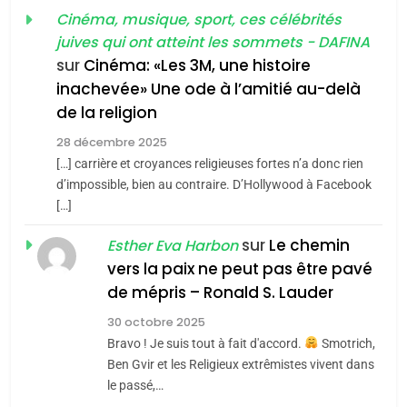
FRANCE
ISRAÉL
guerre»: La nouvelle
Cinéma, musique, sport, ces célébrités
l’antisémitisme
juives qui ont atteint les sommets - DAFINA
chanson de Boy George
6
ISRAÉL
JUDAISME
FIÈRE, DIGNE ET RÉSILIENTE :
sur
Cinéma: «Les 3M, une histoire
inachevée» Une ode à l’amitié au-delà
POURQUOI JE REVENDIQUE
3
de la religion
MA JUDAÏTE par Thérèse
Tout sur la Nostalgie
ISRAÉL
JUDAISME
Zrihen-Dvir
28 décembre 2025
SOUVENIRS
[…] carrière et croyances religieuses fortes n’a donc rien
7
CE QUI NOUS MANQUE –
d’impossible, bien au contraire. D’Hollywood à Facebook
[…]
Jacques Hadida
4
Accords d’Isaac:
sur
Le chemin
JUDAISME
Esther Eva Harbon
l’alliance pourrait
vers la paix ne peut pas être pavé
s’étendre à 13 pays
8
de mépris – Ronald S. Lauder
ISRAÉL
JUDAISME
Maroc : Les amandes de
d’Amérique latine
30 octobre 2025
Tafraout, le miel de Tadla
5
Bravo ! Je suis tout à fait d'accord.
Smotrich,
2025, l’année la plus
Azilal consacrés produits
DAFINA
MAROC
Ben Gvir et les Religieux extrêmistes vivent dans
meurtrière selon le
du terroir
le passé,…
rapport d’ADL contre
1