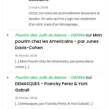
7
2 mars 2026
CE QUI NOUS MANQUE –
Victor, ton texte est profondément émouvant et
Jacques Hadida
sincère. On sent qu’il ne s’agit non seulement
d’un récit, mais d’un témoignage…
JUDAISME
sur
Mon
Pourim des Juifs du Maroc - DAFINA
8
pourim chez les Americains – par Junes
Maroc : Les amandes de
Davis-Cohen
Tafraout, le miel de Tadla
15 février 2026
Azilal consacrés produits
DAFINA
MAROC
[…] Mon Pourim chez les Americains, par-junes-davis-
du terroir
cohen […]
1
Oeil ravageur – Vanessa
sur
Pourim des Juifs du Maroc - DAFINA
De Loya Stauber
DEMASQUES – Francky Perez & Yoni
5
Gabali
CINEMA
ISRAÉL
2025, l’année la plus
15 février 2026
meurtrière selon le rapport
2
[…] Demasques, par Francky Perez et Yoni Gabali […]
«Tu dis génocide, je dis
d’ADL contre