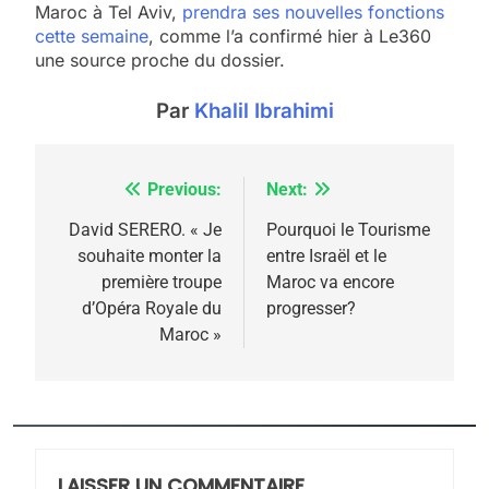
Maroc à Tel Aviv,
prendra ses nouvelles fonctions
cette semaine
, comme l’a confirmé hier à Le360
5
une source proche du dossier.
2025, l’année la plus
meurtrière selon le
Par
Khalil Ibrahimi
rapport d’ADL contre
FRANCE
ISRAÉL
l’antisémitisme
Previous:
Next:
Navigation
6
FIÈRE, DIGNE ET RÉSILIENTE :
de
David SERERO. « Je
Pourquoi le Tourisme
POURQUOI JE REVENDIQUE
souhaite monter la
entre Israël et le
l’article
MA JUDAÏTE par Thérèse
première troupe
Maroc va encore
ISRAÉL
JUDAISME
d’Opéra Royale du
progresser?
Zrihen-Dvir
Maroc »
7
CE QUI NOUS MANQUE –
Jacques Hadida
JUDAISME
LAISSER UN COMMENTAIRE
8