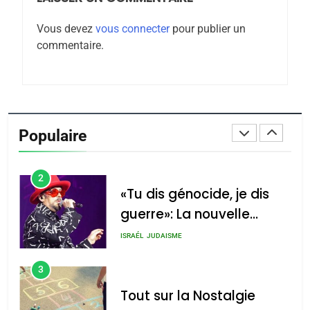
Maroc : Les amandes de
Vous devez
vous connecter
pour publier un
Tafraout, le miel de Tadla
commentaire.
Azilal consacrés produits
DAFINA
MAROC
du terroir
1
Oeil ravageur – Vanessa
De Loya Stauber
Populaire
CINEMA
ISRAÉL
2
«Tu dis génocide, je dis
guerre»: La nouvelle
chanson de Boy George
ISRAÉL
JUDAISME
3
Tout sur la Nostalgie