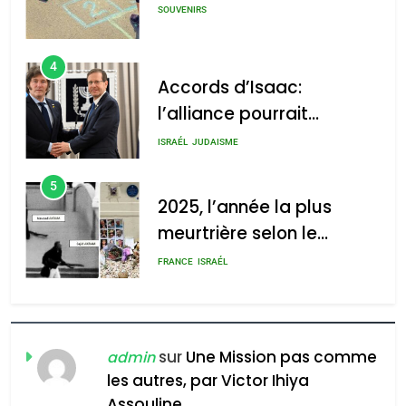
SOUVENIRS
4
Accords d’Isaac:
l’alliance pourrait
s’étendre à 13 pays
ISRAÉL
JUDAISME
d’Amérique latine
5
2025, l’année la plus
meurtrière selon le
rapport d’ADL contre
FRANCE
ISRAÉL
l’antisémitisme
6
FIÈRE, DIGNE ET RÉSILIENTE :
POURQUOI JE REVENDIQUE
sur
Une Mission pas comme
admin
MA JUDAÏTE par Thérèse
les autres, par Victor Ihiya
ISRAÉL
JUDAISME
Assouline
Zrihen-Dvir