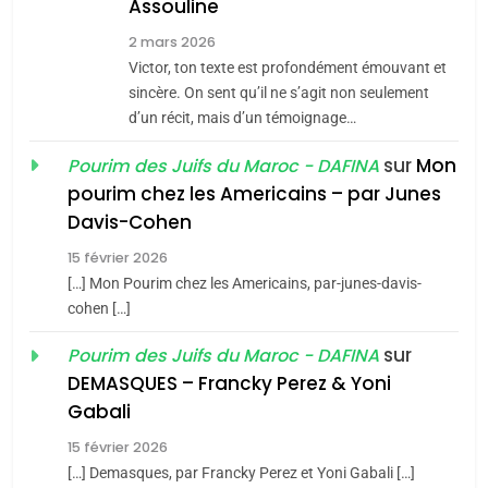
Assouline
Zrihen-Dvir
7
2 mars 2026
CE QUI NOUS MANQUE –
Victor, ton texte est profondément émouvant et
Jacques Hadida
sincère. On sent qu’il ne s’agit non seulement
d’un récit, mais d’un témoignage…
JUDAISME
sur
Mon
Pourim des Juifs du Maroc - DAFINA
8
pourim chez les Americains – par Junes
Maroc : Les amandes de
Davis-Cohen
Tafraout, le miel de Tadla
15 février 2026
Azilal consacrés produits
DAFINA
MAROC
[…] Mon Pourim chez les Americains, par-junes-davis-
du terroir
cohen […]
1
Oeil ravageur – Vanessa
sur
Pourim des Juifs du Maroc - DAFINA
De Loya Stauber
DEMASQUES – Francky Perez & Yoni
5
Gabali
CINEMA
ISRAÉL
2025, l’année la plus
15 février 2026
meurtrière selon le rapport
2
[…] Demasques, par Francky Perez et Yoni Gabali […]