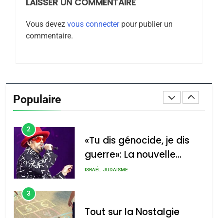
LAISSER UN COMMENTAIRE
8
Maroc : Les amandes de
Vous devez
vous connecter
pour publier un
Tafraout, le miel de Tadla
commentaire.
Azilal consacrés produits
DAFINA
MAROC
du terroir
1
Oeil ravageur – Vanessa
De Loya Stauber
Populaire
CINEMA
ISRAÉL
2
«Tu dis génocide, je dis
guerre»: La nouvelle
chanson de Boy George
ISRAÉL
JUDAISME
3
Tout sur la Nostalgie