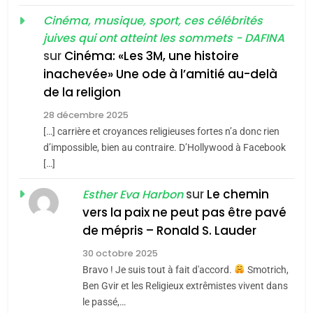
«Tu dis génocide, je dis
d’ADL contre
FRANCE
ISRAÉL
guerre»: La nouvelle
Cinéma, musique, sport, ces célébrités
l’antisémitisme
juives qui ont atteint les sommets - DAFINA
chanson de Boy George
6
ISRAÉL
JUDAISME
FIÈRE, DIGNE ET RÉSILIENTE :
sur
Cinéma: «Les 3M, une histoire
inachevée» Une ode à l’amitié au-delà
POURQUOI JE REVENDIQUE
3
de la religion
MA JUDAÏTE par Thérèse
Tout sur la Nostalgie
ISRAÉL
JUDAISME
Zrihen-Dvir
28 décembre 2025
SOUVENIRS
[…] carrière et croyances religieuses fortes n’a donc rien
7
CE QUI NOUS MANQUE –
d’impossible, bien au contraire. D’Hollywood à Facebook
[…]
Jacques Hadida
4
Accords d’Isaac:
sur
Le chemin
JUDAISME
Esther Eva Harbon
l’alliance pourrait
vers la paix ne peut pas être pavé
s’étendre à 13 pays
8
de mépris – Ronald S. Lauder
ISRAÉL
JUDAISME
Maroc : Les amandes de
d’Amérique latine
30 octobre 2025
Tafraout, le miel de Tadla
5
Bravo ! Je suis tout à fait d'accord.
Smotrich,
2025, l’année la plus
Azilal consacrés produits
DAFINA
MAROC
Ben Gvir et les Religieux extrêmistes vivent dans
meurtrière selon le
du terroir
le passé,…