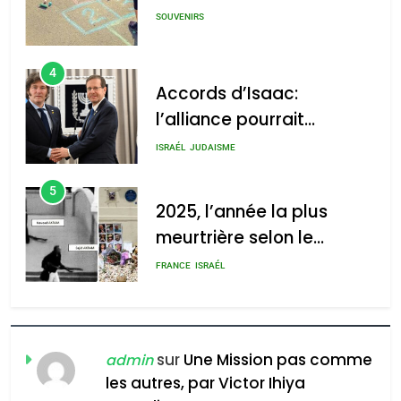
SOUVENIRS
4
Accords d’Isaac:
l’alliance pourrait
s’étendre à 13 pays
ISRAÉL
JUDAISME
d’Amérique latine
5
2025, l’année la plus
meurtrière selon le
rapport d’ADL contre
FRANCE
ISRAÉL
l’antisémitisme
6
FIÈRE, DIGNE ET RÉSILIENTE :
POURQUOI JE REVENDIQUE
sur
Une Mission pas comme
admin
MA JUDAÏTE par Thérèse
les autres, par Victor Ihiya
ISRAÉL
JUDAISME