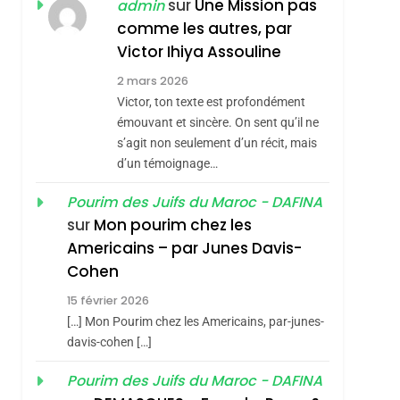
ISRAÉL
JUDAISME
sur
Une Mission pas
admin
REVENDIQUE MA
comme les autres, par
7
CE QUI NOUS
JUDAÏTE Par Thérèse
Victor Ihiya Assouline
MANQUE – Jacques
Zrihen-Dvir
2 mars 2026
Hadida
Victor, ton texte est profondément
JUDAISME
émouvant et sincère. On sent qu’il ne
8
s’agit non seulement d’un récit, mais
Maroc : Les Amandes
d’un témoignage…
De Tafraout, Le Miel
De Tadla Azilal
Pourim des Juifs du Maroc - DAFINA
DAFINA
MAROC
sur
Mon pourim chez les
Consacrés Produits
1
Americains – par Junes Davis-
Oeil Ravageur –
Du Terroir
Cohen
Vanessa De Loya
15 février 2026
Stauber
CINEMA
ISRAÉL
[…] Mon Pourim chez les Americains, par-junes-
2
davis-cohen […]
«Tu Dis Génocide, Je
Pourim des Juifs du Maroc - DAFINA
Dis Guerre»: La