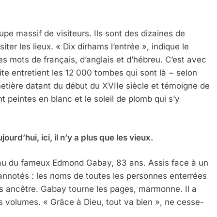
pe massif de visiteurs. Ils sont des dizaines de
iter les lieux. « Dix dirhams l’entrée », indique le
s mots de français, d’anglais et d’hébreu. C’est avec
ite entretient les 12 000 tombes qui sont là − selon
imetière datant du début du XVIIe siècle et témoigne de
t peintes en blanc et le soleil de plomb qui s’y
urd’hui, ici, il n’y a plus que les vieux.
eau du fameux Edmond Gabay, 83 ans. Assis face à un
s annotés : les noms de toutes les personnes enterrées
des ancêtre. Gabay tourne les pages, marmonne. Il a
is volumes. « Grâce à Dieu, tout va bien », ne cesse-