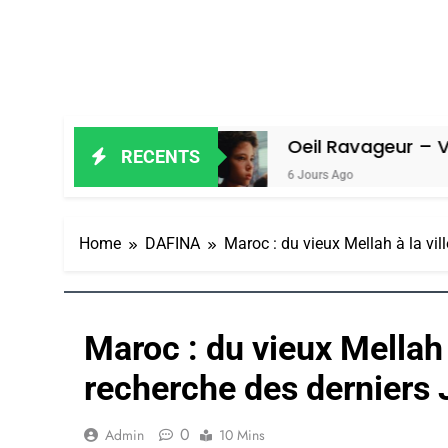
n Amiel
Oeil Ravageur – Vanessa De 
RECENTS
6 Jours Ago
Home
DAFINA
Maroc : du vieux Mellah à la vil
Maroc : du vieux Mellah à
recherche des derniers 
0
Admin
10 Mins