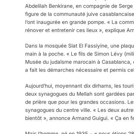
Abdelilah Benkirane, en compagnie de Serge 
figure de la communauté juive casablancaise, 
l’ont inaugurée en grande pompe. « La comm
rénover et entretenir ces lieux », explique A
Dans la mosquée Slat El Fassiyine, une plaq
main à la poche. « Le fils de Simon Lévy (mili
Musée du judaïsme marocain à Casablanca, dé
a fait les démarches nécessaire et permis ce
Aujourd’hui, moyennant dix dirhams, les touris
deux synagogues du Mellah sont gardées par
de prière que pour les grandes occasions. Les
synagogues du centre ville. « Les deux autr
bientôt », annonce Armand Guigui. « Ça en fer
Mais l’homme, né en 1935 − « nous étions 28 0