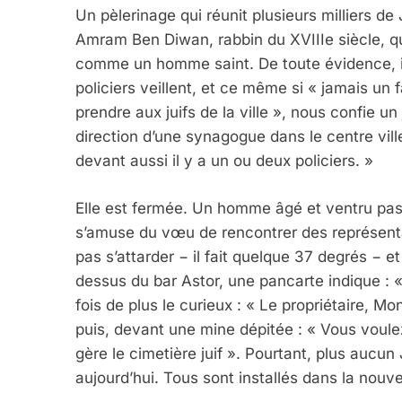
Un pèlerinage qui réunit plusieurs milliers de
Amram Ben Diwan, rabbin du XVIIIe siècle, 
comme un homme saint. De toute évidence, il 
policiers veillent, et ce même si « jamais un f
prendre aux juifs de la ville », nous confie u
direction d’une synagogue dans le centre vil
devant aussi il y a un ou deux policiers. »
Elle est fermée. Un homme âgé et ventru pass
s’amuse du vœu de rencontrer des représent
pas s’attarder − il fait quelque 37 degrés − e
dessus du bar Astor, une pancarte indique : «
fois de plus le curieux : « Le propriétaire, Mo
puis, devant une mine dépitée : « Vous voulez 
gère le cimetière juif ». Pourtant, plus aucun J
aujourd’hui. Tous sont installés dans la nouvel