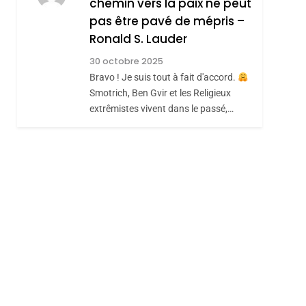
chemin vers la paix ne peut
ISRAÉL
JUDAISME
REVENDIQUE MA
pas être pavé de mépris –
7
CE QUI NOUS
JUDAÏTE Par Thérèse
Ronald S. Lauder
MANQUE – Jacques
Zrihen-Dvir
30 octobre 2025
Hadida
Bravo ! Je suis tout à fait d'accord.
JUDAISME
Smotrich, Ben Gvir et les Religieux
8
extrêmistes vivent dans le passé,…
Maroc : Les Amandes
De Tafraout, Le Miel
De Tadla Azilal
DAFINA
MAROC
Consacrés Produits
Du Terroir