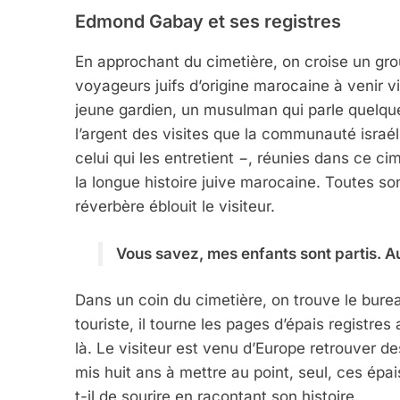
Edmond Gabay et ses registres
En approchant du cimetière, on croise un grou
voyageurs juifs d’origine marocaine à venir vis
jeune gardien, un musulman qui parle quelque
l’argent des visites que la communauté israél
celui qui les entretient −, réunies dans ce c
la longue histoire juive marocaine. Toutes son
réverbère éblouit le visiteur.
Vous savez, mes enfants sont partis. Aujo
Dans un coin du cimetière, on trouve le bur
touriste, il tourne les pages d’épais registre
là. Le visiteur est venu d’Europe retrouver 
mis huit ans à mettre au point, seul, ces épa
t-il de sourire en racontant son histoire.