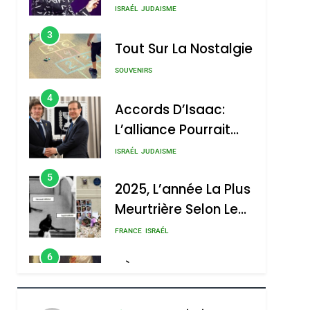
Nouvelle Chanson De
ISRAÉL
JUDAISME
Boy George
3
Tout Sur La Nostalgie
SOUVENIRS
4
Accords D’Isaac:
L’alliance Pourrait
S’étendre À 13 Pays
ISRAÉL
JUDAISME
D’Amérique Latine
5
2025, L’année La Plus
Meurtrière Selon Le
Rapport D’ADL
FRANCE
ISRAÉL
Contre
6
FIÈRE, DIGNE ET
L’antisémitisme
RÉSILIENTE :
POURQUOI JE