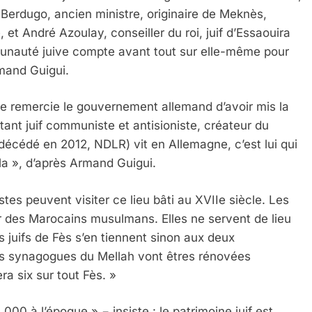
Berdugo, ancien ministre, originaire de Meknès,
et André Azoulay, conseiller du roi, juif d’Essaouira
unauté juive compte avant tout sur elle-même pour
rmand Guigui.
ue remercie le gouvernement allemand d’avoir mis la
tant juif communiste et antisioniste, créateur du
cédé en 2012, NDLR) vit en Allemagne, c’est lui qui
la », d’après Armand Guigui.
tes peuvent visiter ce lieu bâti au XVIIe siècle. Les
 des Marocains musulmans. Elles ne servent de lieu
 juifs de Fès s’en tiennent sinon aux deux
es synagogues du Mellah vont êtres rénovées
a six sur tout Fès. »
00 à l’époque » − insiste : le patrimoine juif est