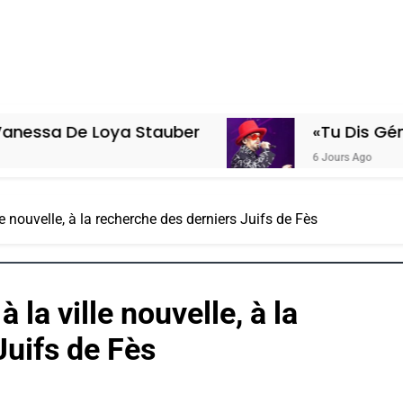
Loya Stauber
«Tu Dis Génocide, Je D
6 Jours Ago
le nouvelle, à la recherche des derniers Juifs de Fès
 la ville nouvelle, à la
Juifs de Fès