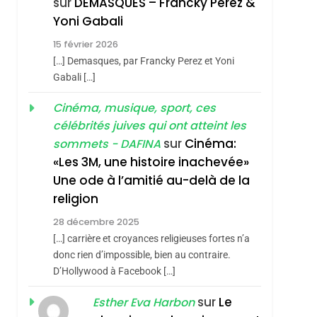
sur
DEMASQUES – Francky Perez &
Nouvelle Chanson De
ISRAÉL
JUDAISME
Yoni Gabali
Boy George
3
15 février 2026
Tout Sur La Nostalgie
[…] Demasques, par Francky Perez et Yoni
SOUVENIRS
Gabali […]
4
Cinéma, musique, sport, ces
Accords D’Isaac:
célébrités juives qui ont atteint les
L’alliance Pourrait
sur
Cinéma:
sommets - DAFINA
S’étendre À 13 Pays
ISRAÉL
JUDAISME
«Les 3M, une histoire inachevée»
D’Amérique Latine
Une ode à l’amitié au-delà de la
5
2025, L’année La Plus
religion
Meurtrière Selon Le
28 décembre 2025
Rapport D’ADL
FRANCE
ISRAÉL
[…] carrière et croyances religieuses fortes n’a
Contre
donc rien d’impossible, bien au contraire.
6
FIÈRE, DIGNE ET
D’Hollywood à Facebook […]
L’antisémitisme
RÉSILIENTE :
sur
Le
Esther Eva Harbon
POURQUOI JE