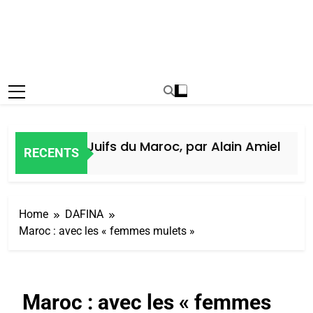
Histoire des Juifs du Maroc, par Alain Amiel
RECENTS
1 Semaine Ago
Home
DAFINA
Maroc : avec les « femmes mulets »
Maroc : avec les « femmes