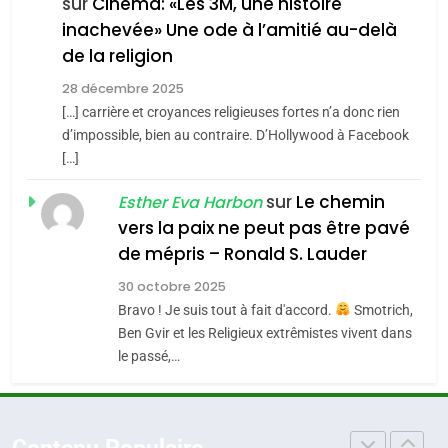
CE QUI NOUS MANQUE –
sur
Cinéma: «Les 3M, une histoire
inachevée» Une ode à l’amitié au-delà
Jacques Hadida
4
Accords d’Isaac:
de la religion
JUDAISME
l’alliance pourrait
28 décembre 2025
s’étendre à 13 pays
[…] carrière et croyances religieuses fortes n’a donc rien
8
ISRAÉL
JUDAISME
Maroc : Les amandes de
d’impossible, bien au contraire. D’Hollywood à Facebook
d’Amérique latine
[…]
Tafraout, le miel de Tadla
5
2025, l’année la plus
Azilal consacrés produits
sur
Le chemin
DAFINA
MAROC
Esther Eva Harbon
meurtrière selon le
du terroir
vers la paix ne peut pas être pavé
rapport d’ADL contre
1
de mépris – Ronald S. Lauder
FRANCE
ISRAÉL
Oeil ravageur – Vanessa De
l’antisémitisme
30 octobre 2025
Loya Stauber
6
Bravo ! Je suis tout à fait d'accord.
Smotrich,
FIÈRE, DIGNE ET RÉSILIENTE :
CINEMA
ISRAÉL
Ben Gvir et les Religieux extrêmistes vivent dans
POURQUOI JE REVENDIQUE
le passé,…
MA JUDAÏTE par Thérèse
2
ISRAÉL
JUDAISME
«Tu dis génocide, je dis
Zrihen-Dvir
guerre»: La nouvelle
7
Contenu Populaire