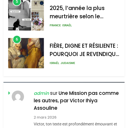
5
2025, l’année la plus
meurtrière selon le
rapport d’ADL contre
FRANCE
ISRAÉL
l’antisémitisme
6
FIÈRE, DIGNE ET RÉSILIENTE :
POURQUOI JE REVENDIQUE
MA JUDAÏTE par Thérèse
ISRAÉL
JUDAISME
Zrihen-Dvir
7
CE QUI NOUS MANQUE –
Jacques Hadida
sur
Une Mission pas comme
admin
les autres, par Victor Ihiya
JUDAISME
Assouline
8
2 mars 2026
Maroc : Les amandes de
Victor, ton texte est profondément émouvant et