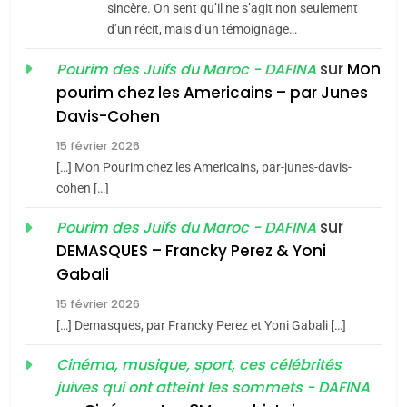
Tafraout, le miel de Tadla
sincère. On sent qu’il ne s’agit non seulement
Azilal consacrés produits
d’un récit, mais d’un témoignage…
DAFINA
MAROC
du terroir
sur
Mon
Pourim des Juifs du Maroc - DAFINA
1
pourim chez les Americains – par Junes
Oeil ravageur – Vanessa
Davis-Cohen
De Loya Stauber
15 février 2026
5
CINEMA
ISRAÉL
2025, l’année la plus
[…] Mon Pourim chez les Americains, par-junes-davis-
cohen […]
meurtrière selon le rapport
2
«Tu dis génocide, je dis
d’ADL contre
sur
Pourim des Juifs du Maroc - DAFINA
FRANCE
ISRAÉL
guerre»: La nouvelle
l’antisémitisme
DEMASQUES – Francky Perez & Yoni
chanson de Boy George
6
Gabali
ISRAÉL
JUDAISME
FIÈRE, DIGNE ET RÉSILIENTE :
15 février 2026
POURQUOI JE REVENDIQUE
3
[…] Demasques, par Francky Perez et Yoni Gabali […]
MA JUDAÏTE par Thérèse
Tout sur la Nostalgie
ISRAÉL
JUDAISME
Cinéma, musique, sport, ces célébrités
Zrihen-Dvir
SOUVENIRS
juives qui ont atteint les sommets - DAFINA
7