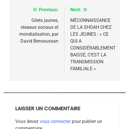
FIÈRE, DIGNE ET RÉSILIENTE :
POURQUOI JE REVENDIQUE
Previous:
Next:
Navigation
MA JUDAÏTE par Thérèse
ISRAÉL
JUDAISME
de
Gilets jaunes,
MÉCONNAISSANCE
Zrihen-Dvir
réseaux sociaux et
DE LA SHOAH CHEZ
l’article
7
mondialisation, par
LES JEUNES : « CE
CE QUI NOUS MANQUE –
David Bensoussan
QUI A
Jacques Hadida
CONSIDÉRABLEMENT
BAISSÉ, C’EST LA
JUDAISME
TRANSMISSION
FAMILIALE »
8
Maroc : Les amandes de
Tafraout, le miel de Tadla
Azilal consacrés produits
DAFINA
MAROC
du terroir
LAISSER UN COMMENTAIRE
1
Oeil ravageur – Vanessa
Vous devez
vous connecter
pour publier un
De Loya Stauber
commentaire.