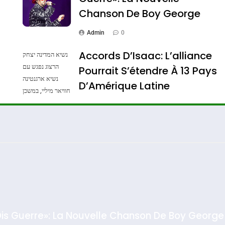
Chanson De Boy George
Admin
0
Accords D’Isaac: L’alliance
נשיא המדינה יצחק
הרצוג נפגש עם
Pourrait S’étendre À 13 Pays
נשיא ארגנטינה
ssa De Loya Stauber
D’Amérique Latine
חוויאר מיליי, במשכן
הנשיא בירושלים.
Admin
0
צילום: חיים צח /
לע"מ Photos By
: Haim Zach /
GPO
Dis Guerre»: La Nouvelle Chanson De Boy George