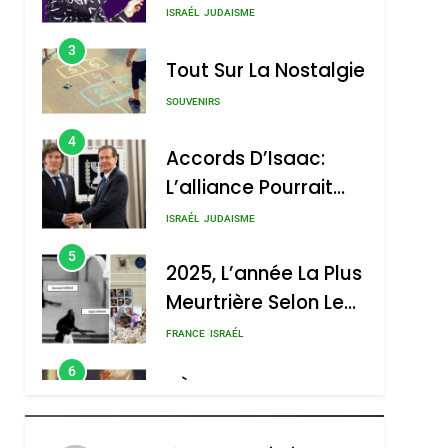
Nouvelle Chanson De
ISRAÉL
JUDAISME
Boy George
3
Tout Sur La Nostalgie
SOUVENIRS
4
Accords D’Isaac:
L’alliance Pourrait
S’étendre À 13 Pays
ISRAÉL
JUDAISME
D’Amérique Latine
5
2025, L’année La Plus
Meurtrière Selon Le
Rapport D’ADL
FRANCE
ISRAÉL
Contre
6
FIÈRE, DIGNE ET
L’antisémitisme
RÉSILIENTE :
POURQUOI JE