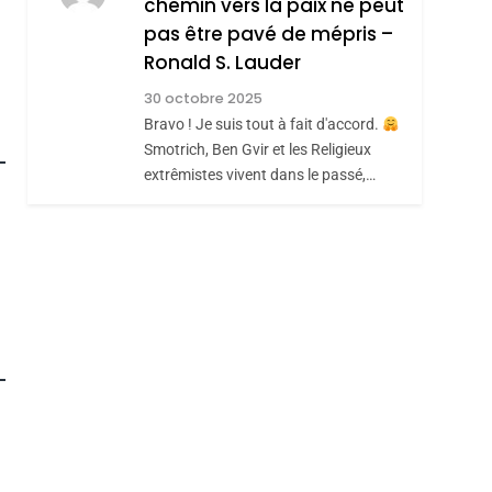
chemin vers la paix ne peut
ISRAÉL
JUDAISME
REVENDIQUE MA
pas être pavé de mépris –
7
CE QUI NOUS
JUDAÏTE Par Thérèse
Ronald S. Lauder
MANQUE – Jacques
Zrihen-Dvir
30 octobre 2025
Hadida
Bravo ! Je suis tout à fait d'accord.
JUDAISME
Smotrich, Ben Gvir et les Religieux
8
extrêmistes vivent dans le passé,…
Maroc : Les Amandes
De Tafraout, Le Miel
De Tadla Azilal
DAFINA
MAROC
Consacrés Produits
Du Terroir
roduits Du