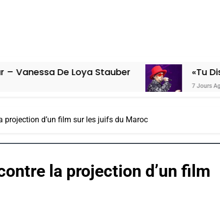
a De Loya Stauber
«Tu Dis Génocide,
7 Jours Ago
 projection d’un film sur les juifs du Maroc
ontre la projection d’un film