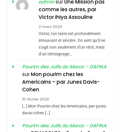
ISRAÉL
JUDAISME
sur
Une Mission pas
admin
REVENDIQUE MA
comme les autres, par
7
CE QUI NOUS
JUDAÏTE Par Thérèse
Victor Ihiya Assouline
MANQUE – Jacques
Zrihen-Dvir
2 mars 2026
Hadida
Victor, ton texte est profondément
JUDAISME
émouvant et sincère. On sent qu’il ne
8
s’agit non seulement d’un récit, mais
Maroc : Les Amandes
d’un témoignage…
De Tafraout, Le Miel
De Tadla Azilal
Pourim des Juifs du Maroc - DAFINA
DAFINA
MAROC
sur
Mon pourim chez les
Consacrés Produits
1
Americains – par Junes Davis-
Oeil Ravageur –
Du Terroir
Cohen
Vanessa De Loya
15 février 2026
Stauber
CINEMA
ISRAÉL
[…] Mon Pourim chez les Americains, par-junes-
2
davis-cohen […]
«Tu Dis Génocide, Je
Pourim des Juifs du Maroc - DAFINA
Dis Guerre»: La
sémitisme