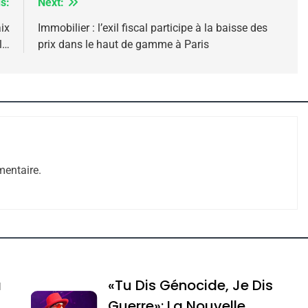
s:
Next:
ix
Immobilier : l’exil fiscal participe à la baisse des
l…
prix dans le haut de gamme à Paris
 – Jacques Hadida
entaire.
e Tafraout, Le Miel De Tadla Azilal Consacrés P
a
«Tu Dis Génocide, Je Dis
Guerre»: La Nouvelle