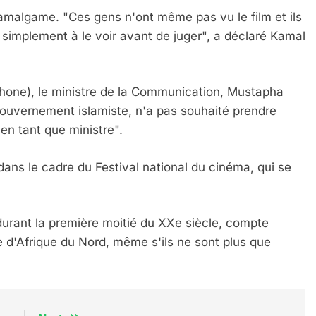
 amalgame. "Ces gens n'ont même pas vu le film et ils
ut simplement à le voir avant de juger", a déclaré Kamal
phone), le ministre de la Communication, Mustapha
 gouvernement islamiste, n'a pas souhaité prendre
en tant que ministre".
IENTE : POURQUOI JE REVENDIQUE MA JUDAÏTE Par T
ns le cadre du Festival national du cinéma, qui se
durant la première moitié du XXe siècle, compte
 d'Afrique du Nord, même s'ils ne sont plus que