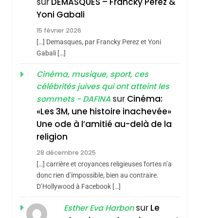
sur
DEMASQUES – Francky Perez &
Nouvelle Chanson De
ISRAÉL
JUDAISME
Yoni Gabali
Boy George
3
15 février 2026
Tout Sur La Nostalgie
[…] Demasques, par Francky Perez et Yoni
SOUVENIRS
Gabali […]
4
Cinéma, musique, sport, ces
Accords D’Isaac:
célébrités juives qui ont atteint les
L’alliance Pourrait
sur
Cinéma:
sommets - DAFINA
S’étendre À 13 Pays
ISRAÉL
JUDAISME
«Les 3M, une histoire inachevée»
hérèse Zrihen-
D’Amérique Latine
Une ode à l’amitié au-delà de la
5
2025, L’année La Plus
religion
Meurtrière Selon Le
28 décembre 2025
Rapport D’ADL
FRANCE
ISRAÉL
[…] carrière et croyances religieuses fortes n’a
Contre
donc rien d’impossible, bien au contraire.
6
FIÈRE, DIGNE ET
D’Hollywood à Facebook […]
L’antisémitisme
RÉSILIENTE :
sur
Le
Esther Eva Harbon
POURQUOI JE