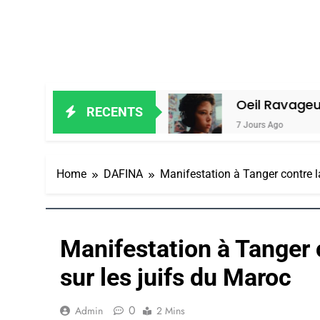
 Alain Amiel
Oeil Ravageur – Vaness
RECENTS
7 Jours Ago
Home
DAFINA
Manifestation à Tanger contre la
Manifestation à Tanger c
sur les juifs du Maroc
0
Admin
2 Mins