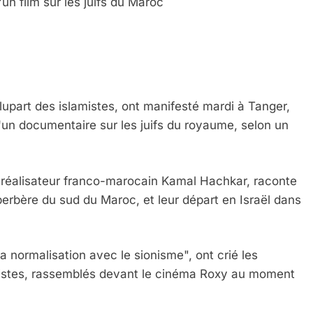
un film sur les juifs du Maroc
part des islamistes, ont manifesté mardi à Tanger,
d'un documentaire sur les juifs du royaume, selon un
u réalisateur franco-marocain Kamal Hachkar, raconte
ge berbère du sud du Maroc, et leur départ en Israël dans
a normalisation avec le sionisme", ont crié les
amistes, rassemblés devant le cinéma Roxy au moment
 Meurtrière Selon Le Rapport D’ADL Contre L’anti