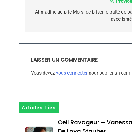
Previou
Navigation
de
Ahmadinejad prie Morsi de briser le traité de pa
avec Israë
CE QUI NOUS MANQUE
l’article
JUDAISME
LAISSER UN COMMENTAIRE
8
Vous devez
vous connecter
pour publier un comm
Maroc : Les Amandes D
Terroir
Articles Liés
DAFINA
MAROC
Oeil Ravageur – Vaness
De Loya Stauber