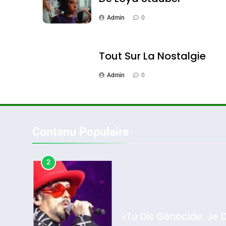
Admin
0
1
Tout Sur La Nostalgie
Admin
0
Oeil Ravageur – Vane
CINEMA
ISRAÉL
Contenu Populaire
2
2025, L’année La Plus
«Tu Dis Génocide, Je 