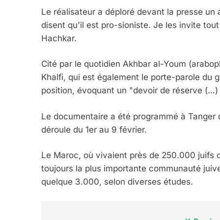
FRANCE
ISRAÉL
Le réalisateur a déploré devant la presse un
disent qu'il est pro-sioniste. Je les invite to
Hachkar.
Cité par le quotidien Akhbar al-Youm (arabo
6
Khalfi, qui est également le porte-parole du
position, évoquant un "devoir de réserve (…) 
FIÈRE, DIGNE ET RÉSIL
Le documentaire a été programmé à Tanger da
Dvir
déroule du 1er au 9 février.
ISRAÉL
JUDAISME
Le Maroc, où vivaient près de 250.000 juifs 
toujours la plus importante communauté juive
quelque 3.000, selon diverses études.
7