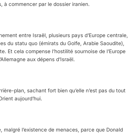
s, à commencer par le dossier iranien.
ment entre Israël, plusieurs pays d’Europe centrale,
tes du statu quo (émirats du Golfe, Arabie Saoudite),
te. Et cela compense l’hostilité sournoise de l’Europe
l’Allemagne aux dépens d’Israël.
rrière-plan, sachant fort bien qu’elle n’est pas du tout
Orient aujourd’hui.
 Meurtrière Selon Le Rapport D’ADL Contre L’anti
e, malgré l’existence de menaces, parce que Donald