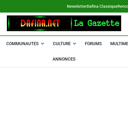
Newsletter
Dafina Classique
Renco
DAFINA
Le Net Des Juifs Du Maroc
COMMUNAUTES
CULTURE
FORUMS
MULTIME
ANNONCES