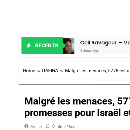
 Amiel
Oeil Ravageur – Vanessa De L
RECENTS
4 Jours Ago
Home
DAFINA
Malgré les menaces, 5778 est un
Malgré les menaces, 57
promesses pour Israël et
0
Admin
7 Mins