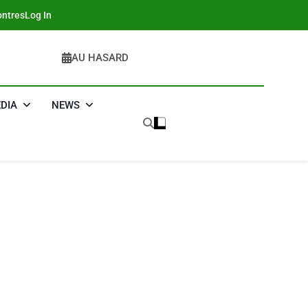
ntres
Log In
AU HASARD
DIA
NEWS
5
2025, L’année La Plus
Meurtrière Selon Le
Rapport D’ADL
FRANCE
ISRAÉL
Contre
6
FIÈRE, DIGNE ET
L’antisémitisme
RÉSILIENTE :
POURQUOI JE