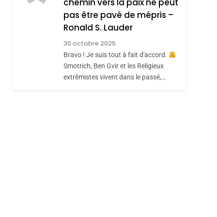
chemin vers la paix ne peut
ISRAÉL
JUDAISME
REVENDIQUE MA
pas être pavé de mépris –
7
CE QUI NOUS
JUDAÏTE Par Thérèse
Ronald S. Lauder
MANQUE – Jacques
Zrihen-Dvir
30 octobre 2025
Hadida
Bravo ! Je suis tout à fait d'accord.
JUDAISME
Smotrich, Ben Gvir et les Religieux
8
extrêmistes vivent dans le passé,…
Maroc : Les Amandes
De Tafraout, Le Miel
De Tadla Azilal
DAFINA
MAROC
Consacrés Produits
Du Terroir