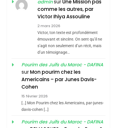
ISRAÉL
JUDAISME
sur
Une Mission pas
admin
REVENDIQUE MA
comme les autres, par
7
CE QUI NOUS
JUDAÏTE Par Thérèse
Victor Ihiya Assouline
MANQUE – Jacques
Zrihen-Dvir
2 mars 2026
Hadida
Victor, ton texte est profondément
JUDAISME
émouvant et sincère. On sent qu’il ne
8
s’agit non seulement d’un récit, mais
Maroc : Les Amandes
d’un témoignage…
De Tafraout, Le Miel
De Tadla Azilal
Pourim des Juifs du Maroc - DAFINA
DAFINA
MAROC
sur
Mon pourim chez les
Consacrés Produits
1
Americains – par Junes Davis-
Oeil Ravageur –
Du Terroir
Cohen
Vanessa De Loya
15 février 2026
Stauber
CINEMA
ISRAÉL
[…] Mon Pourim chez les Americains, par-junes-
2
davis-cohen […]
«Tu Dis Génocide, Je
Pourim des Juifs du Maroc - DAFINA
Dis Guerre»: La