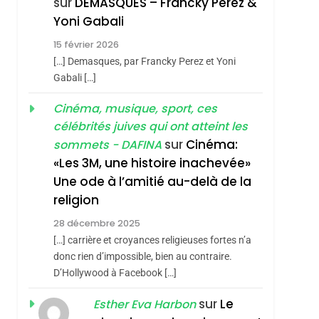
sur
DEMASQUES – Francky Perez &
Nouvelle Chanson De
ISRAÉL
JUDAISME
Yoni Gabali
Boy George
3
15 février 2026
Tout Sur La Nostalgie
[…] Demasques, par Francky Perez et Yoni
SOUVENIRS
Gabali […]
4
Cinéma, musique, sport, ces
Accords D’Isaac:
célébrités juives qui ont atteint les
L’alliance Pourrait
sur
Cinéma:
sommets - DAFINA
S’étendre À 13 Pays
ISRAÉL
JUDAISME
«Les 3M, une histoire inachevée»
D’Amérique Latine
Une ode à l’amitié au-delà de la
5
2025, L’année La Plus
religion
Meurtrière Selon Le
28 décembre 2025
Rapport D’ADL
FRANCE
ISRAÉL
[…] carrière et croyances religieuses fortes n’a
Contre
donc rien d’impossible, bien au contraire.
6
FIÈRE, DIGNE ET
D’Hollywood à Facebook […]
L’antisémitisme
RÉSILIENTE :
sur
Le
Esther Eva Harbon
POURQUOI JE