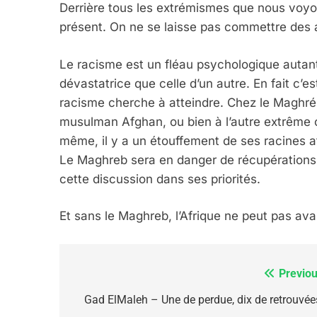
Derrière tous les extrémismes que nous voyons
présent. On ne se laisse pas commettre des a
6
Le racisme est un fléau psychologique autant
dévastatrice que celle d’un autre. En fait c’e
racisme cherche à atteindre. Chez le Maghréb
FIÈRE, DIGNE ET RÉSIL
musulman Afghan, ou bien à l’autre extrême 
Dvir
même, il y a un étouffement de ses racines afr
Le Maghreb sera en danger de récupérations et 
ISRAÉL
JUDAISME
cette discussion dans ses priorités.
Et sans le Maghreb, l’Afrique ne peut pas ava
7
Previou
Navigation
de
Gad ElMaleh – Une de perdue, dix de retrouvées