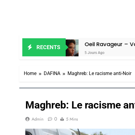
miel
Oeil Ravageur – Vanessa De Lo
RECENTS
5 Jours Ago
Home
DAFINA
Maghreb: Le racisme anti-Noir
Maghreb: Le racisme an
0
Admin
5 Mins