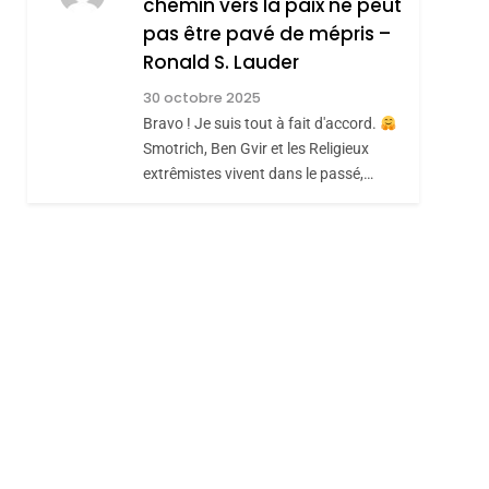
chemin vers la paix ne peut
REVENDIQUE MA
pas être pavé de mépris –
7
CE QUI NOUS
JUDAÏTE Par Thérèse
Ronald S. Lauder
MANQUE – Jacques
Zrihen-Dvir
30 octobre 2025
Hadida
JUDAISME
Bravo ! Je suis tout à fait d'accord.
Smotrich, Ben Gvir et les Religieux
8
extrêmistes vivent dans le passé,…
Maroc : Les Amandes
De Tafraout, Le Miel
De Tadla Azilal
DAFINA
MAROC
Consacrés Produits
Du Terroir
sémitisme