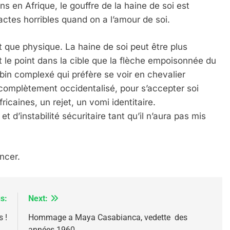
 en Afrique, le gouffre de la haine de soi est
ctes horribles quand on a l’amour de soi.
 que physique. La haine de soi peut être plus
st le point dans la cible que la flèche empoisonnée du
in complexé qui préfère se voir en chevalier
IENTE : POURQUOI JE REVENDIQUE MA JUDAÏTE Par T
complètement occidentalisé, pour s’accepter soi
icaines, un rejet, un vomi identitaire.
d’instabilité sécuritaire tant qu’il n’aura pas mis
ncer.
s:
Next:
 !
Hommage a Maya Casabianca, vedette des
années 1960