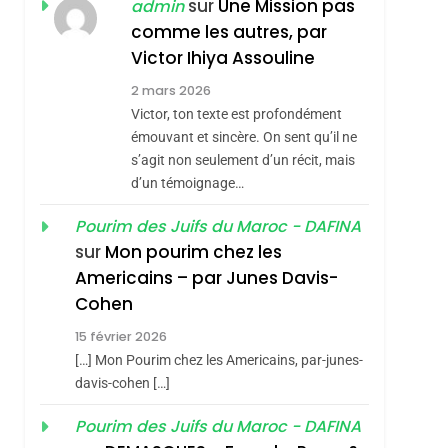
sur
Une Mission pas
admin
REVENDIQUE MA
comme les autres, par
7
CE QUI NOUS
JUDAÏTE Par Thérèse
Victor Ihiya Assouline
MANQUE – Jacques
Zrihen-Dvir
2 mars 2026
Hadida
JUDAISME
Victor, ton texte est profondément
émouvant et sincère. On sent qu’il ne
8
Maroc : Les Amandes
s’agit non seulement d’un récit, mais
d’un témoignage…
De Tafraout, Le Miel
De Tadla Azilal
Pourim des Juifs du Maroc - DAFINA
DAFINA
MAROC
Consacrés Produits
sur
Mon pourim chez les
1
Americains – par Junes Davis-
Oeil Ravageur –
Du Terroir
Cohen
Vanessa De Loya
Stauber
15 février 2026
CINEMA
ISRAÉL
[…] Mon Pourim chez les Americains, par-junes-
2
davis-cohen […]
«Tu Dis Génocide, Je
Dis Guerre»: La
Pourim des Juifs du Maroc - DAFINA