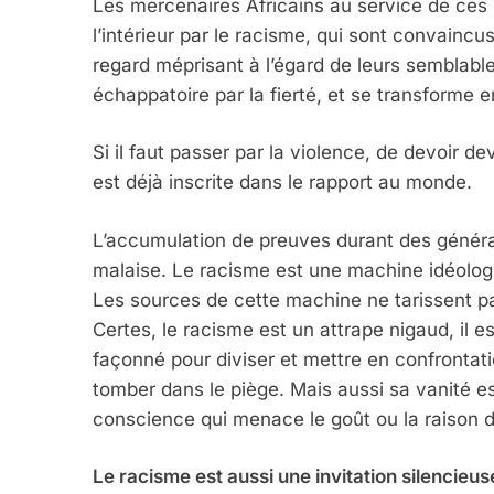
Les mercenaires Africains au service de ces i
l’intérieur par le racisme, qui sont convaincus
regard méprisant à l’égard de leurs semblab
échappatoire par la fierté, et se transforme 
Si il faut passer par la violence, de devoir dev
est déjà inscrite dans le rapport au monde.
L’accumulation de preuves durant des générat
malaise. Le racisme est une machine idéologi
5
Les sources de cette machine ne tarissent pas
Certes, le racisme est un attrape nigaud, il es
façonné pour diviser et mettre en confrontati
tomber dans le piège. Mais aussi sa vanité es
2025, L’année La Plus
conscience qui menace le goût ou la raison d
FRANCE
ISRAÉL
Le racisme est aussi une invitation silencieus