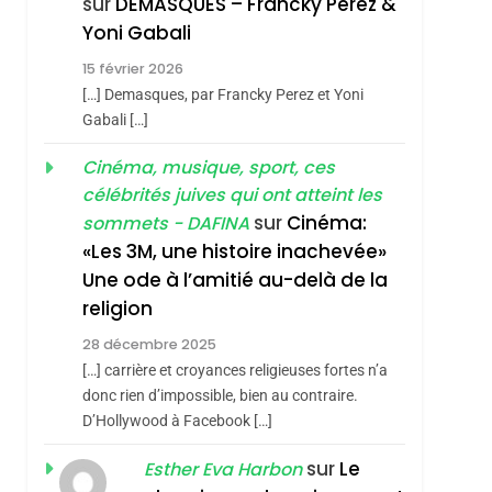
Nouvelle Chanson De
sur
DEMASQUES – Francky Perez &
ISRAÉL
JUDAISME
Yoni Gabali
Boy George
3
Tout Sur La Nostalgie
15 février 2026
[…] Demasques, par Francky Perez et Yoni
SOUVENIRS
Gabali […]
4
Accords D’Isaac:
Cinéma, musique, sport, ces
célébrités juives qui ont atteint les
L’alliance Pourrait
sur
Cinéma:
sommets - DAFINA
S’étendre À 13 Pays
ISRAÉL
JUDAISME
«Les 3M, une histoire inachevée»
D’Amérique Latine
5
Une ode à l’amitié au-delà de la
2025, L’année La Plus
religion
Meurtrière Selon Le
28 décembre 2025
Rapport D’ADL
FRANCE
ISRAÉL
[…] carrière et croyances religieuses fortes n’a
Contre
donc rien d’impossible, bien au contraire.
6
FIÈRE, DIGNE ET
L’antisémitisme
D’Hollywood à Facebook […]
RÉSILIENTE :
sur
Le
Esther Eva Harbon
POURQUOI JE
ISRAÉL
JUDAISME