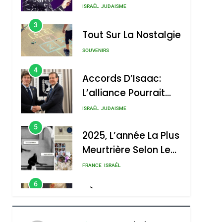
Nouvelle Chanson De
ISRAÉL
JUDAISME
Boy George
3
Tout Sur La Nostalgie
SOUVENIRS
4
Accords D’Isaac:
L’alliance Pourrait
S’étendre À 13 Pays
ISRAÉL
JUDAISME
D’Amérique Latine
5
2025, L’année La Plus
Meurtrière Selon Le
Rapport D’ADL
FRANCE
ISRAÉL
Contre
6
FIÈRE, DIGNE ET
L’antisémitisme
RÉSILIENTE :
POURQUOI JE
ISRAÉL
JUDAISME