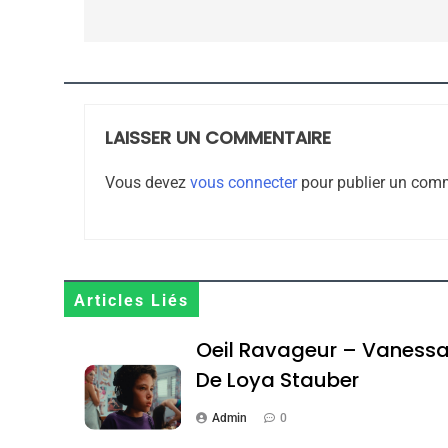
CE QUI NOUS MANQUE
l’article
JUDAISME
LAISSER UN COMMENTAIRE
8
Vous devez
vous connecter
pour publier un comm
Maroc : Les Amandes D
Terroir
Articles Liés
DAFINA
MAROC
Oeil Ravageur – Vaness
De Loya Stauber
Admin
0
1