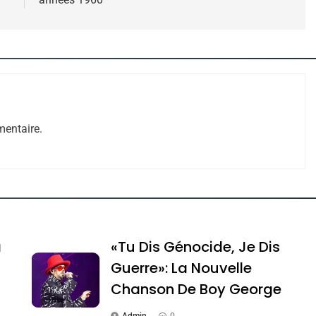
 – Jacques Hadida
entaire.
e Tafraout, Le Miel De Tadla Azilal Consacrés P
a
«Tu Dis Génocide, Je Dis
Guerre»: La Nouvelle
Chanson De Boy George
Admin
0