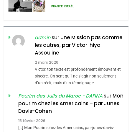
FIÈRE, DIGNE ET RÉSILIENTE :
POURQUOI JE REVENDIQUE
MA JUDAÏTE par Thérèse
ISRAÉL
JUDAISME
Zrihen-Dvir
7
sur
Une Mission pas comme
admin
CE QUI NOUS MANQUE –
les autres, par Victor Ihiya
Jacques Hadida
Assouline
JUDAISME
2 mars 2026
Victor, ton texte est profondément émouvant et
8
sincère. On sent qu’il ne s’agit non seulement
Maroc : Les amandes de
d’un récit, mais d’un témoignage…
Tafraout, le miel de Tadla
Azilal consacrés produits
sur
Mon
Pourim des Juifs du Maroc - DAFINA
DAFINA
MAROC
pourim chez les Americains – par Junes
du terroir
Davis-Cohen
1
Oeil ravageur – Vanessa
15 février 2026
De Loya Stauber
[…] Mon Pourim chez les Americains, par-junes-davis-