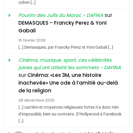
cohen […]
CINEMA
ISRAÉL
sur
Pourim des Juifs du Maroc - DAFINA
5
2
DEMASQUES – Francky Perez & Yoni
2025, l’année la plus
«Tu dis génocide, je dis
Gabali
meurtrière selon le rapport
guerre»: La nouvelle
15 février 2026
d’ADL contre
chanson de Boy George
FRANCE
ISRAÉL
ISRAÉL
JUDAISME
[…] Demasques, par Francky Perez et Yoni Gabali […]
l’antisémitisme
6
3
Cinéma, musique, sport, ces célébrités
FIÈRE, DIGNE ET RÉSILIENTE :
juives qui ont atteint les sommets - DAFINA
Tout sur la Nostalgie
POURQUOI JE REVENDIQUE
sur
Cinéma: «Les 3M, une histoire
SOUVENIRS
MA JUDAÏTE par Thérèse
inachevée» Une ode à l’amitié au-delà
ISRAÉL
JUDAISME
Zrihen-Dvir
de la religion
7
4
28 décembre 2025
CE QUI NOUS MANQUE –
Accords d’Isaac:
[…] carrière et croyances religieuses fortes n’a donc rien
Jacques Hadida
l’alliance pourrait
d’impossible, bien au contraire. D’Hollywood à Facebook
s’étendre à 13 pays
[…]
JUDAISME
ISRAÉL
JUDAISME
d’Amérique latine