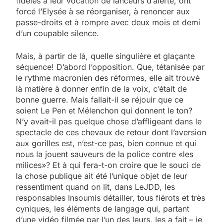
fidèles à leur vocation de lanceurs d’alerte, ont
forcé l’Elysée à se réorganiser, à renoncer aux
passe-droits et à rompre avec deux mois et demi
d’un coupable silence.
Mais, à partir de là, quelle singulière et glaçante
séquence! D’abord l’opposition. Que, tétanisée par
le rythme macronien des réformes, elle ait trouvé
là matière à donner enfin de la voix, c’était de
bonne guerre. Mais fallait-il se réjouir que ce
soient Le Pen et Mélenchon qui donnent le ton?
N’y avait-il pas quelque chose d’affligeant dans le
spectacle de ces chevaux de retour dont l’aversion
aux gorilles est, n’est-ce pas, bien connue et qui
nous la jouent sauveurs de la police contre «les
milices»? Et à qui fera-t-on croire que le souci de
la chose publique ait été l’unique objet de leur
ressentiment quand on lit, dans LeJDD, les
responsables Insoumis détailler, tous fiérots et très
cyniques, les éléments de langage qui, partant
d’une vidéo filmée par l’un des leurs, les a fait – je