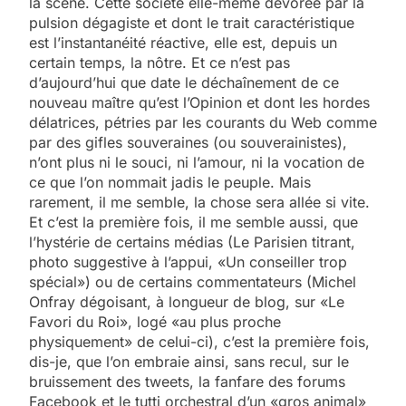
la scène. Cette société elle-même dévorée par la
pulsion dégagiste et dont le trait caractéristique
est l’instantanéité réactive, elle est, depuis un
certain temps, la nôtre. Et ce n’est pas
d’aujourd’hui que date le déchaînement de ce
nouveau maître qu’est l’Opinion et dont les hordes
délatrices, pétries par les courants du Web comme
par des gifles souveraines (ou souverainistes),
n’ont plus ni le souci, ni l’amour, ni la vocation de
ce que l’on nommait jadis le peuple. Mais
rarement, il me semble, la chose sera allée si vite.
Et c’est la première fois, il me semble aussi, que
l’hystérie de certains médias (Le Parisien titrant,
photo suggestive à l’appui, «Un conseiller trop
spécial») ou de certains commentateurs (Michel
Onfray dégoisant, à longueur de blog, sur «Le
Favori du Roi», logé «au plus proche
physiquement» de celui-ci), c’est la première fois,
dis-je, que l’on embraie ainsi, sans recul, sur le
bruissement des tweets, la fanfare des forums
Facebook et le tutti orchestral d’un «gros animal»