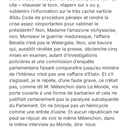
cite – «hausser le ton», «taper» sur x ou y,
«obtenir» l’information sur le très caché «article
40du Code de procédure pénale» et rendre la
crise assez «importante» pour «abîmer le
président»? Non, Madame l’amazone vichyssoise,
non, Monsieur le guerrier maduresque, l’affaire
Benalla n’est pas le Watergate. Non, une bavure
qui, aussitôt révélée par la presse, déclenche cinq
mises en examen, autant d’investigations
policières et une commission d’enquête
parlementaire faisant comparaître jusqu’au ministre
de l’Intérieur n’est pas une «affaire d’Etat». Et s’il
s’agissait, je le répète, d’une faute grave, ce n’était
pas, comme dit M. Mélenchon dans Le Monde, «la
porte ouverte à une forme de barbarie» et cela ne
justifiait certainement pas la paralysie subséquente
du Parlement. On ne bloque pas un hémicycle
comme une entrée d’usine. Et aucun républicain ne
peut se réjouir de voir le même Mélenchon, dans
la même interview au Monde, dire: nous