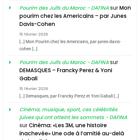
du terroir
sur
Mon
Pourim des Juifs du Maroc - DAFINA
1
pourim chez les Americains – par Junes
Oeil ravageur – Vanessa
Davis-Cohen
De Loya Stauber
15 février 2026
CINEMA
ISRAÉL
5
[…] Mon Pourim chez les Americains, par-junes-davis-
2025, l’année la plus
cohen […]
2
meurtrière selon le rapport
«Tu dis génocide, je dis
sur
Pourim des Juifs du Maroc - DAFINA
d’ADL contre
FRANCE
ISRAÉL
guerre»: La nouvelle
DEMASQUES – Francky Perez & Yoni
l’antisémitisme
chanson de Boy George
Gabali
ISRAÉL
JUDAISME
6
FIÈRE, DIGNE ET RÉSILIENTE :
15 février 2026
3
POURQUOI JE REVENDIQUE
[…] Demasques, par Francky Perez et Yoni Gabali […]
MA JUDAÏTE par Thérèse
Tout sur la Nostalgie
ISRAÉL
JUDAISME
Cinéma, musique, sport, ces célébrités
Zrihen-Dvir
SOUVENIRS
juives qui ont atteint les sommets - DAFINA
7
sur
Cinéma: «Les 3M, une histoire
CE QUI NOUS MANQUE –
inachevée» Une ode à l’amitié au-delà
4
Jacques Hadida