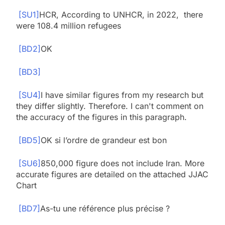
[SU1]
HCR, According to UNHCR, in 2022, there
were 108.4 million refugees
[BD2]
OK
[BD3]
[SU4]
I have similar figures from my research but
they differ slightly. Therefore. I can't comment on
the accuracy of the figures in this paragraph.
[BD5]
OK si l’ordre de grandeur est bon
[SU6]
850,000 figure does not include Iran. More
accurate figures are detailed on the attached JJAC
Chart
[BD7]
As-tu une référence plus précise ?