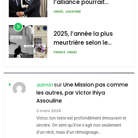
meurtrière selon le
2025, l’année la plus
rapport d’ADL contre
meurtrière selon le rapport
FRANCE
ISRAÉL
l’antisémitisme
d’ADL contre
6
l’antisémitisme
FIÈRE, DIGNE ET RÉSILIENTE :
POURQUOI JE REVENDIQUE
admin
0
MA JUDAÏTE par Thérèse
ISRAÉL
JUDAISME
Zrihen-Dvir
7
CE QUI NOUS MANQUE –
Jacques Hadida
sur
Une Mission pas comme
admin
les autres, par Victor Ihiya
JUDAISME
Assouline
8
2 mars 2026
Maroc : Les amandes de
Victor, ton texte est profondément émouvant et
Tafraout, le miel de Tadla
sincère. On sent qu’il ne s’agit non seulement
Azilal consacrés produits
d’un récit, mais d’un témoignage…
DAFINA
MAROC