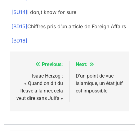
[SU14]
I don,t know for sure
[BD15]
Chiffres pris d’un article de Foreign Affairs
[BD16]
Previous:
Next:
Navigation
de
Isaac Herzog :
D’un point de vue
5
2025, l’année la plus
« Quand on dit du
islamique, un état juif
l’article
meurtrière selon le
fleuve à la mer, cela
est impossible
veut dire sans Juifs »
rapport d’ADL contre
FRANCE
ISRAÉL
l’antisémitisme
6
FIÈRE, DIGNE ET RÉSILIENTE :
POURQUOI JE REVENDIQUE