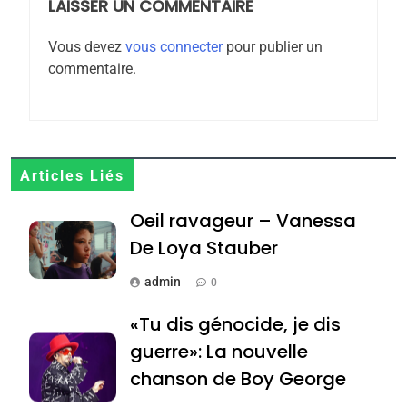
LAISSER UN COMMENTAIRE
MA JUDAÏTE par Thérèse
ISRAÉL
JUDAISME
Zrihen-Dvir
Vous devez
vous connecter
pour publier un
7
commentaire.
CE QUI NOUS MANQUE –
Jacques Hadida
JUDAISME
8
Articles Liés
Maroc : Les amandes de
Oeil ravageur – Vanessa
Tafraout, le miel de Tadla
De Loya Stauber
Azilal consacrés produits
DAFINA
MAROC
du terroir
admin
0
1
Oeil ravageur – Vanessa
«Tu dis génocide, je dis
De Loya Stauber
guerre»: La nouvelle
CINEMA
ISRAÉL
chanson de Boy George