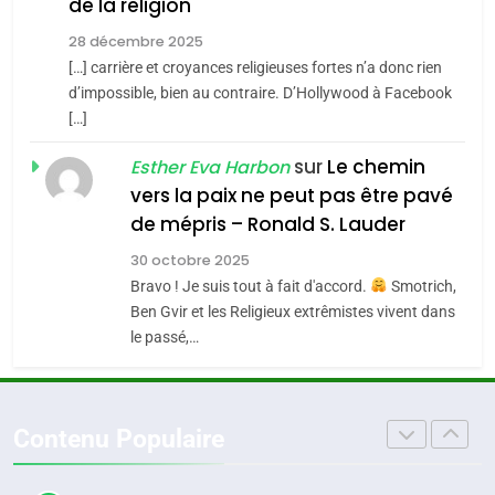
de la religion
Accords d’Isaac:
JUDAISME
l’alliance pourrait
28 décembre 2025
s’étendre à 13 pays
[…] carrière et croyances religieuses fortes n’a donc rien
ISRAÉL
JUDAISME
8
d’impossible, bien au contraire. D’Hollywood à Facebook
Maroc : Les amandes de
d’Amérique latine
[…]
5
Tafraout, le miel de Tadla
2025, l’année la plus
Azilal consacrés produits
sur
Le chemin
Esther Eva Harbon
DAFINA
MAROC
meurtrière selon le
vers la paix ne peut pas être pavé
du terroir
rapport d’ADL contre
de mépris – Ronald S. Lauder
FRANCE
ISRAÉL
1
Oeil ravageur – Vanessa De
l’antisémitisme
30 octobre 2025
6
Loya Stauber
Bravo ! Je suis tout à fait d'accord.
Smotrich,
FIÈRE, DIGNE ET RÉSILIENTE :
Ben Gvir et les Religieux extrêmistes vivent dans
CINEMA
ISRAÉL
POURQUOI JE REVENDIQUE
le passé,…
MA JUDAÏTE par Thérèse
ISRAÉL
JUDAISME
2
«Tu dis génocide, je dis
Zrihen-Dvir
7
guerre»: La nouvelle
Contenu Populaire
CE QUI NOUS MANQUE –
chanson de Boy George
ISRAÉL
JUDAISME
Jacques Hadida