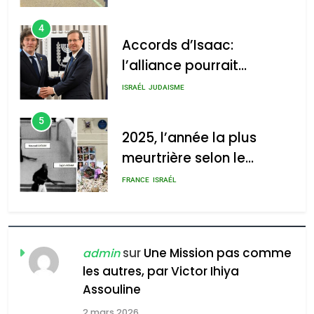
4
Accords d’Isaac:
l’alliance pourrait
s’étendre à 13 pays
ISRAÉL
JUDAISME
d’Amérique latine
5
2025, l’année la plus
meurtrière selon le
rapport d’ADL contre
FRANCE
ISRAÉL
l’antisémitisme
6
FIÈRE, DIGNE ET RÉSILIENTE :
POURQUOI JE REVENDIQUE
sur
Une Mission pas comme
admin
MA JUDAÏTE par Thérèse
les autres, par Victor Ihiya
ISRAÉL
JUDAISME
Assouline
Zrihen-Dvir
7
2 mars 2026