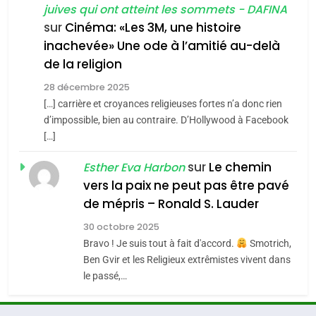
juives qui ont atteint les sommets - DAFINA
chanson de Boy George
6
ISRAÉL
JUDAISME
FIÈRE, DIGNE ET RÉSILIENTE :
sur
Cinéma: «Les 3M, une histoire
inachevée» Une ode à l’amitié au-delà
POURQUOI JE REVENDIQUE
3
de la religion
MA JUDAÏTE par Thérèse
Tout sur la Nostalgie
ISRAÉL
JUDAISME
Zrihen-Dvir
28 décembre 2025
SOUVENIRS
[…] carrière et croyances religieuses fortes n’a donc rien
7
CE QUI NOUS MANQUE –
d’impossible, bien au contraire. D’Hollywood à Facebook
[…]
Jacques Hadida
4
Accords d’Isaac:
sur
Le chemin
JUDAISME
Esther Eva Harbon
l’alliance pourrait
vers la paix ne peut pas être pavé
s’étendre à 13 pays
8
de mépris – Ronald S. Lauder
ISRAÉL
JUDAISME
Maroc : Les amandes de
d’Amérique latine
30 octobre 2025
Tafraout, le miel de Tadla
5
Bravo ! Je suis tout à fait d'accord.
Smotrich,
2025, l’année la plus
Azilal consacrés produits
DAFINA
MAROC
Ben Gvir et les Religieux extrêmistes vivent dans
meurtrière selon le
du terroir
le passé,…
rapport d’ADL contre
1
FRANCE
ISRAÉL
Oeil ravageur – Vanessa De
l’antisémitisme