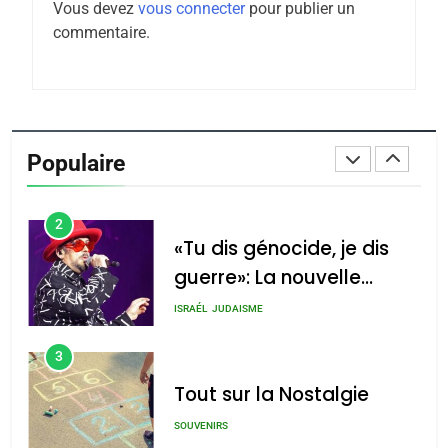
Vous devez
vous connecter
pour publier un
Tafraout, le miel de Tadla
commentaire.
Azilal consacrés produits
DAFINA
MAROC
du terroir
1
Oeil ravageur – Vanessa
De Loya Stauber
Populaire
CINEMA
ISRAÉL
2
«Tu dis génocide, je dis
guerre»: La nouvelle
chanson de Boy George
ISRAÉL
JUDAISME
3
Tout sur la Nostalgie
SOUVENIRS