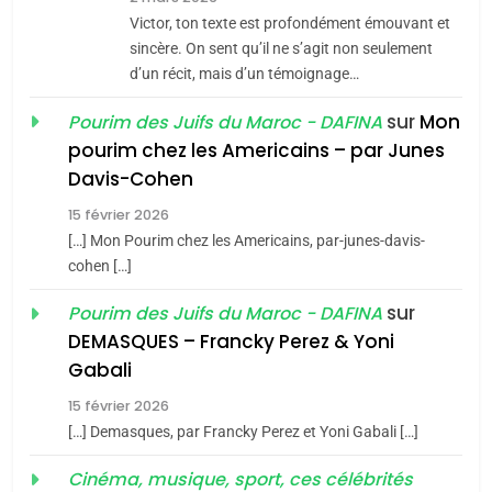
CE QUI NOUS MANQUE –
Victor, ton texte est profondément émouvant et
Jacques Hadida
sincère. On sent qu’il ne s’agit non seulement
d’un récit, mais d’un témoignage…
JUDAISME
sur
Mon
Pourim des Juifs du Maroc - DAFINA
8
pourim chez les Americains – par Junes
Maroc : Les amandes de
Davis-Cohen
Tafraout, le miel de Tadla
15 février 2026
Azilal consacrés produits
DAFINA
MAROC
[…] Mon Pourim chez les Americains, par-junes-davis-
du terroir
cohen […]
1
Oeil ravageur – Vanessa
sur
Pourim des Juifs du Maroc - DAFINA
De Loya Stauber
DEMASQUES – Francky Perez & Yoni
5
Gabali
CINEMA
ISRAÉL
2025, l’année la plus
15 février 2026
meurtrière selon le rapport
2
[…] Demasques, par Francky Perez et Yoni Gabali […]
«Tu dis génocide, je dis
d’ADL contre
FRANCE
ISRAÉL
guerre»: La nouvelle
Cinéma, musique, sport, ces célébrités
l’antisémitisme