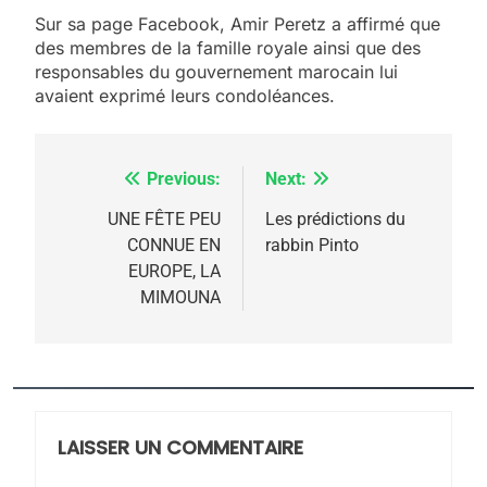
5
Sur sa page Facebook, Amir Peretz a affirmé que
2025, l’année la plus
des membres de la famille royale ainsi que des
meurtrière selon le
responsables du gouvernement marocain lui
avaient exprimé leurs condoléances.
rapport d’ADL contre
FRANCE
ISRAÉL
l’antisémitisme
6
FIÈRE, DIGNE ET RÉSILIENTE :
Previous:
Next:
Navigation
POURQUOI JE REVENDIQUE
de
UNE FÊTE PEU
Les prédictions du
MA JUDAÏTE par Thérèse
CONNUE EN
rabbin Pinto
ISRAÉL
JUDAISME
l’article
EUROPE, LA
Zrihen-Dvir
MIMOUNA
7
CE QUI NOUS MANQUE –
Jacques Hadida
JUDAISME
LAISSER UN COMMENTAIRE
8
Maroc : Les amandes de