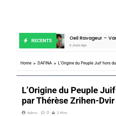
iel
Oeil Ravageur – Vanessa De Loy
RECENTS
6 Jours Ago
Home
DAFINA
L’Origine du Peuple Juif hors du
L’Origine du Peuple Juif
par Thérèse Zrihen-Dvir
0
Admin
3 Mins