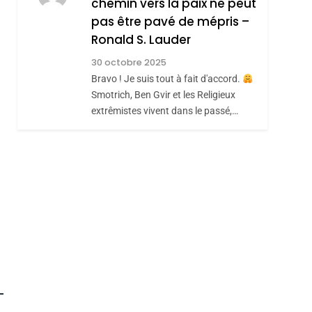
chemin vers la paix ne peut
ISRAÉL
JUDAISME
REVENDIQUE MA
pas être pavé de mépris –
7
CE QUI NOUS
JUDAÏTE Par Thérèse
Ronald S. Lauder
hérèse Zrihen-
MANQUE – Jacques
Zrihen-Dvir
30 octobre 2025
Hadida
Bravo ! Je suis tout à fait d'accord.
JUDAISME
Smotrich, Ben Gvir et les Religieux
8
extrêmistes vivent dans le passé,…
Maroc : Les Amandes
De Tafraout, Le Miel
De Tadla Azilal
DAFINA
MAROC
Consacrés Produits
Du Terroir