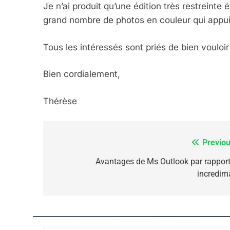
Je n’ai produit qu’une édition très restreinte
grand nombre de photos en couleur qui appuie
FIÈRE, DIGNE ET RÉSIL
Dvir
Tous les intéressés sont priés de bien vouloi
ISRAÉL
JUDAISME
Bien cordialement,
Thérèse
7
Previou
Navigation
de
Avantages de Ms Outlook par rapport
incredima
CE QUI NOUS MANQUE
l’article
JUDAISME