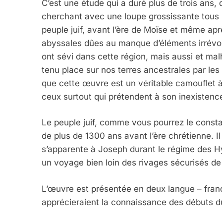
C’est une étude qui a duré plus de trois ans, 
cherchant avec une loupe grossissante tous l
peuple juif, avant l’ère de Moïse et même a
abyssales dûes au manque d’éléments irrévoc
ont sévi dans cette région, mais aussi et ma
tenu place sur nos terres ancestrales par les
5
que cette œuvre est un véritable camouflet à t
ceux surtout qui prétendent à son inexistenc
Le peuple juif, comme vous pourrez le consta
2025, L’année La Plus
de plus de 1300 ans avant l’ère chrétienne. I
FRANCE
ISRAÉL
s’apparente à Joseph durant le régime des H
un voyage bien loin des rivages sécurisés d
L’œuvre est présentée en deux langue – franç
apprécieraient la connaissance des débuts du 
6