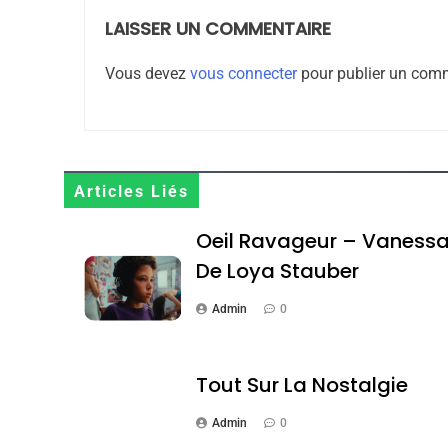
LAISSER UN COMMENTAIRE
8
Vous devez
vous connecter
pour publier un comm
Maroc : Les Amandes D
Terroir
Articles Liés
DAFINA
MAROC
Oeil Ravageur – Vaness
De Loya Stauber
Admin
0
1
Tout Sur La Nostalgie
Admin
0
Oeil Ravageur – Vane