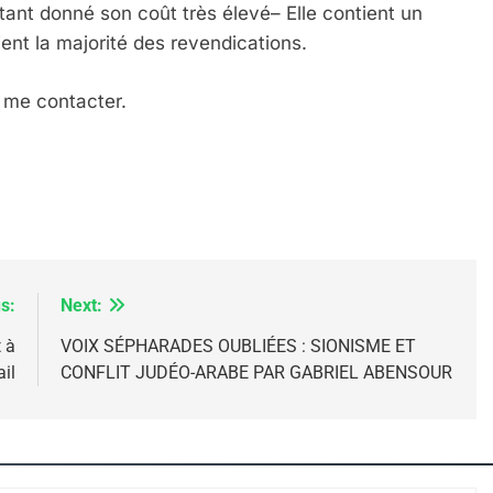
 étant donné son coût très élevé– Elle contient un
nt la majorité des revendications.
IENTE : POURQUOI JE REVENDIQUE MA JUDAÏTE Par T
r me contacter.
s:
Next:
 à
VOIX SÉPHARADES OUBLIÉES : SIONISME ET
il
CONFLIT JUDÉO-ARABE PAR GABRIEL ABENSOUR
 – Jacques Hadida