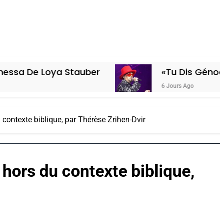
a Stauber
«Tu Dis Génocide, Je Dis 
6 Jours Ago
 contexte biblique, par Thérèse Zrihen-Dvir
 hors du contexte biblique,