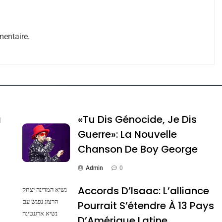
entaire.
e Tafraout, Le Miel De Tadla Azilal Consacrés P
a
«Tu Dis Génocide, Je Dis
Guerre»: La Nouvelle
Chanson De Boy George
Admin
0
Accords D’Isaac: L’alliance
נשיא המדינה יצחק
הרצוג נפגש עם
Pourrait S’étendre À 13 Pays
נשיא ארגנטינה
ssa De Loya Stauber
D’Amérique Latine