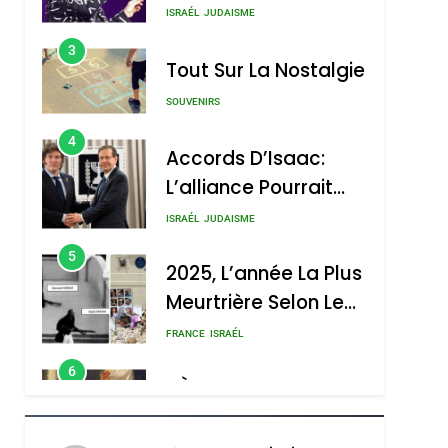
Nouvelle Chanson De
ISRAÉL
JUDAISME
Boy George
3
Tout Sur La Nostalgie
SOUVENIRS
4
Accords D’Isaac:
L’alliance Pourrait
S’étendre À 13 Pays
ISRAÉL
JUDAISME
D’Amérique Latine
5
2025, L’année La Plus
Meurtrière Selon Le
Rapport D’ADL
FRANCE
ISRAÉL
Contre
6
FIÈRE, DIGNE ET
L’antisémitisme
RÉSILIENTE :
POURQUOI JE