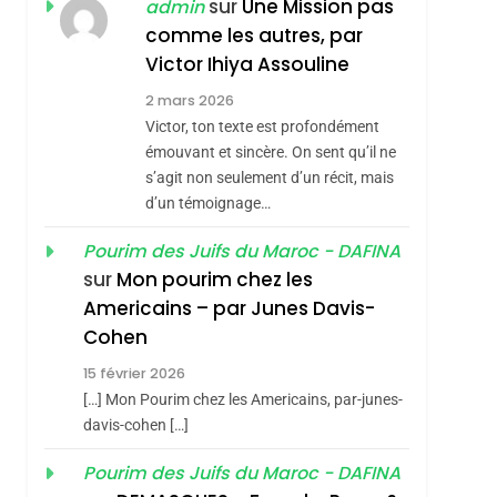
ISRAÉL
JUDAISME
sur
Une Mission pas
admin
REVENDIQUE MA
comme les autres, par
7
CE QUI NOUS
JUDAÏTE Par Thérèse
Victor Ihiya Assouline
MANQUE – Jacques
Zrihen-Dvir
2 mars 2026
Hadida
Victor, ton texte est profondément
JUDAISME
émouvant et sincère. On sent qu’il ne
8
s’agit non seulement d’un récit, mais
Maroc : Les Amandes
d’un témoignage…
De Tafraout, Le Miel
De Tadla Azilal
Pourim des Juifs du Maroc - DAFINA
DAFINA
MAROC
sur
Mon pourim chez les
Consacrés Produits
1
Americains – par Junes Davis-
Oeil Ravageur –
Du Terroir
Cohen
Vanessa De Loya
15 février 2026
Stauber
CINEMA
ISRAÉL
[…] Mon Pourim chez les Americains, par-junes-
2
davis-cohen […]
«Tu Dis Génocide, Je
Pourim des Juifs du Maroc - DAFINA
Dis Guerre»: La