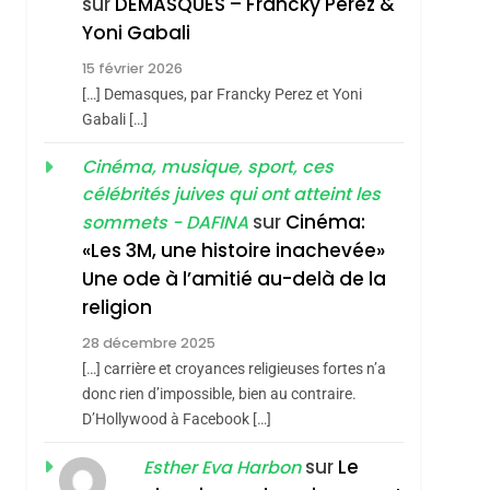
sur
DEMASQUES – Francky Perez &
Nouvelle Chanson De
ISRAÉL
JUDAISME
Yoni Gabali
Boy George
3
15 février 2026
Tout Sur La Nostalgie
[…] Demasques, par Francky Perez et Yoni
SOUVENIRS
Gabali […]
4
Cinéma, musique, sport, ces
Accords D’Isaac:
célébrités juives qui ont atteint les
L’alliance Pourrait
sur
Cinéma:
sommets - DAFINA
S’étendre À 13 Pays
ISRAÉL
JUDAISME
«Les 3M, une histoire inachevée»
D’Amérique Latine
Une ode à l’amitié au-delà de la
sémitisme
5
2025, L’année La Plus
religion
Meurtrière Selon Le
28 décembre 2025
Rapport D’ADL
FRANCE
ISRAÉL
[…] carrière et croyances religieuses fortes n’a
Contre
donc rien d’impossible, bien au contraire.
6
FIÈRE, DIGNE ET
D’Hollywood à Facebook […]
L’antisémitisme
RÉSILIENTE :
sur
Le
Esther Eva Harbon
POURQUOI JE