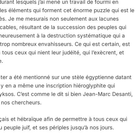
durant lesquels j’ai mené un travail de fourmi en
es éléments qui forment cet énorme puzzle qui est le
près. Je me mesurais non seulement aux lacunes
ables, résultant de la succession des peuples qui
lheureusement à la destruction systématique qui a
 trop nombreux envahisseurs. Ce qui est certain, est
ous ceux qui nient leur judéité, qui l’exècrent, et
e.
ter a été mentionné sur une stèle égyptienne datant
 Meurtrière Selon Le Rapport D’ADL Contre L’anti
l y en a même une inscription hiéroglyphite qui
yksos. C’est comme le dit si bien Jean-Marc Desanti,
e nos chercheurs.
ais et hébraïque afin de permettre à tous ceux qui
peuple juif, et ses périples jusqu’à nos jours.