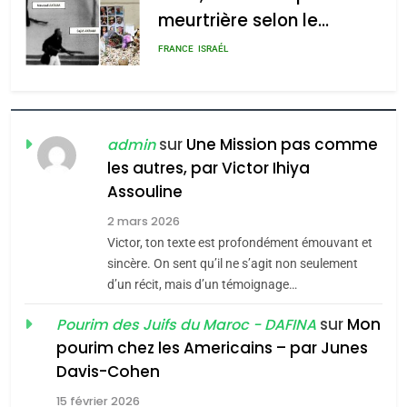
meurtrière selon le
rapport d’ADL contre
FRANCE
ISRAÉL
l’antisémitisme
6
FIÈRE, DIGNE ET RÉSILIENTE :
POURQUOI JE REVENDIQUE
sur
Une Mission pas comme
admin
MA JUDAÏTE par Thérèse
les autres, par Victor Ihiya
ISRAÉL
JUDAISME
Assouline
Zrihen-Dvir
7
2 mars 2026
CE QUI NOUS MANQUE –
Victor, ton texte est profondément émouvant et
Jacques Hadida
sincère. On sent qu’il ne s’agit non seulement
d’un récit, mais d’un témoignage…
JUDAISME
sur
Mon
Pourim des Juifs du Maroc - DAFINA
8
pourim chez les Americains – par Junes
Maroc : Les amandes de
Davis-Cohen
Tafraout, le miel de Tadla
15 février 2026
Azilal consacrés produits