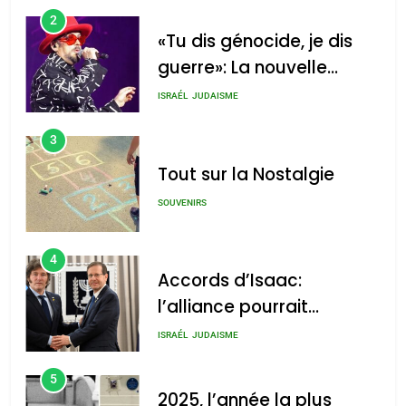
2
«Tu dis génocide, je dis
guerre»: La nouvelle
chanson de Boy George
ISRAÉL
JUDAISME
3
Tout sur la Nostalgie
SOUVENIRS
4
Accords d’Isaac:
l’alliance pourrait
s’étendre à 13 pays
ISRAÉL
JUDAISME
d’Amérique latine
5
2025, l’année la plus