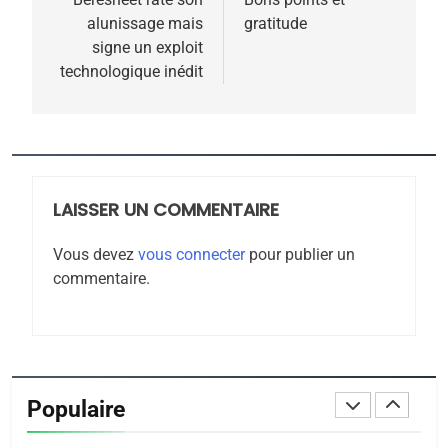
de
MA JUDAÏTE par Thérèse
alunissage mais
gratitude
ISRAÉL
JUDAISME
l’article
signe un exploit
Zrihen-Dvir
technologique inédit
7
CE QUI NOUS MANQUE –
Jacques Hadida
JUDAISME
LAISSER UN COMMENTAIRE
8
Maroc : Les amandes de
Vous devez
vous connecter
pour publier un
Tafraout, le miel de Tadla
commentaire.
Azilal consacrés produits
DAFINA
MAROC
du terroir
1
Oeil ravageur – Vanessa
De Loya Stauber
Populaire
CINEMA
ISRAÉL