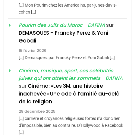
DAFINA
MAROC
[…] Mon Pourim chez les Americains, par-junes-davis-
du terroir
cohen […]
1
Oeil ravageur – Vanessa
sur
Pourim des Juifs du Maroc - DAFINA
De Loya Stauber
DEMASQUES – Francky Perez & Yoni
5
Gabali
CINEMA
ISRAÉL
2025, l’année la plus
15 février 2026
meurtrière selon le rapport
2
[…] Demasques, par Francky Perez et Yoni Gabali […]
«Tu dis génocide, je dis
d’ADL contre
FRANCE
ISRAÉL
guerre»: La nouvelle
Cinéma, musique, sport, ces célébrités
l’antisémitisme
juives qui ont atteint les sommets - DAFINA
chanson de Boy George
6
ISRAÉL
JUDAISME
FIÈRE, DIGNE ET RÉSILIENTE :
sur
Cinéma: «Les 3M, une histoire
inachevée» Une ode à l’amitié au-delà
POURQUOI JE REVENDIQUE
3
de la religion
MA JUDAÏTE par Thérèse
Tout sur la Nostalgie
ISRAÉL
JUDAISME
Zrihen-Dvir
28 décembre 2025
SOUVENIRS
[…] carrière et croyances religieuses fortes n’a donc rien
7
CE QUI NOUS MANQUE –
d’impossible, bien au contraire. D’Hollywood à Facebook
[…]
Jacques Hadida
4