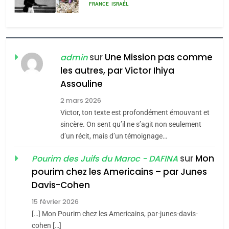
l’antisémitisme
6
FIÈRE, DIGNE ET RÉSILIENTE :
POURQUOI JE REVENDIQUE
MA JUDAÏTE par Thérèse
sur
Une Mission pas comme
admin
ISRAÉL
JUDAISME
Zrihen-Dvir
les autres, par Victor Ihiya
7
Assouline
CE QUI NOUS MANQUE –
2 mars 2026
Jacques Hadida
Victor, ton texte est profondément émouvant et
sincère. On sent qu’il ne s’agit non seulement
JUDAISME
d’un récit, mais d’un témoignage…
8
sur
Mon
Pourim des Juifs du Maroc - DAFINA
Maroc : Les amandes de
pourim chez les Americains – par Junes
Tafraout, le miel de Tadla
Davis-Cohen
Azilal consacrés produits
DAFINA
MAROC
15 février 2026
du terroir
[…] Mon Pourim chez les Americains, par-junes-davis-
1
Oeil ravageur – Vanessa
cohen […]