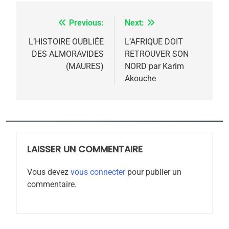
Previous:
Next:
Navigation
de
L’HISTOIRE OUBLIÉE
L’AFRIQUE DOIT
DES ALMORAVIDES
RETROUVER SON
l’article
(MAURES)
NORD par Karim
Akouche
5
2025, l’année la plus
meurtrière selon le
rapport d’ADL contre
FRANCE
ISRAÉL
l’antisémitisme
LAISSER UN COMMENTAIRE
6
FIÈRE, DIGNE ET RÉSILIENTE :
Vous devez
vous connecter
pour publier un
commentaire.
POURQUOI JE REVENDIQUE
MA JUDAÏTE par Thérèse
ISRAÉL
JUDAISME
Zrihen-Dvir
7