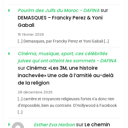
De Loya Stauber
sur
Pourim des Juifs du Maroc - DAFINA
DEMASQUES – Francky Perez & Yoni
CINEMA
ISRAÉL
5
Gabali
2025, l’année la plus
2
15 février 2026
«Tu dis génocide, je dis
meurtrière selon le rapport
[…] Demasques, par Francky Perez et Yoni Gabali […]
guerre»: La nouvelle
d’ADL contre
FRANCE
ISRAÉL
chanson de Boy George
Cinéma, musique, sport, ces célébrités
l’antisémitisme
ISRAÉL
JUDAISME
juives qui ont atteint les sommets - DAFINA
6
FIÈRE, DIGNE ET RÉSILIENTE :
sur
Cinéma: «Les 3M, une histoire
3
inachevée» Une ode à l’amitié au-delà
POURQUOI JE REVENDIQUE
Tout sur la Nostalgie
de la religion
MA JUDAÏTE par Thérèse
ISRAÉL
JUDAISME
SOUVENIRS
Zrihen-Dvir
28 décembre 2025
[…] carrière et croyances religieuses fortes n’a donc rien
7
CE QUI NOUS MANQUE –
d’impossible, bien au contraire. D’Hollywood à Facebook
4
Accords d’Isaac:
[…]
Jacques Hadida
l’alliance pourrait
sur
Le chemin
JUDAISME
Esther Eva Harbon