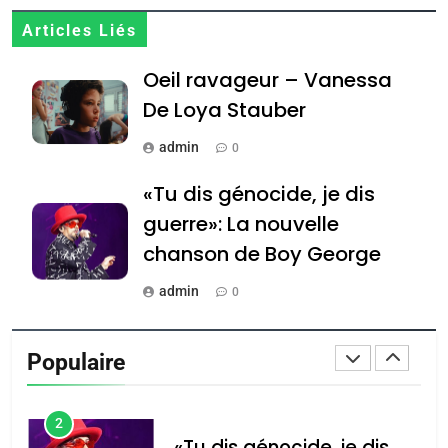
CE QUI NOUS MANQUE –
Articles Liés
Jacques Hadida
Oeil ravageur – Vanessa
JUDAISME
De Loya Stauber
8
admin
Maroc : Les amandes de
0
Tafraout, le miel de Tadla
«Tu dis génocide, je dis
Azilal consacrés produits
DAFINA
MAROC
guerre»: La nouvelle
du terroir
chanson de Boy George
1
Oeil ravageur – Vanessa
admin
0
De Loya Stauber
Tout sur la Nostalgie
CINEMA
ISRAÉL
Populaire
admin
0
2
«Tu dis génocide, je dis
Accords d’Isaac: l’alliance
נשיא המדינה יצחק
guerre»: La nouvelle