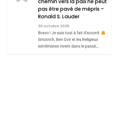
chemin vers la paix ne peut
ISRAÉL
JUDAISME
REVENDIQUE MA
pas être pavé de mépris –
7
CE QUI NOUS
JUDAÏTE Par Thérèse
Ronald S. Lauder
MANQUE – Jacques
Zrihen-Dvir
30 octobre 2025
Hadida
Bravo ! Je suis tout à fait d'accord.
JUDAISME
Smotrich, Ben Gvir et les Religieux
8
extrêmistes vivent dans le passé,…
Maroc : Les Amandes
De Tafraout, Le Miel
De Tadla Azilal
DAFINA
MAROC
Consacrés Produits
Du Terroir