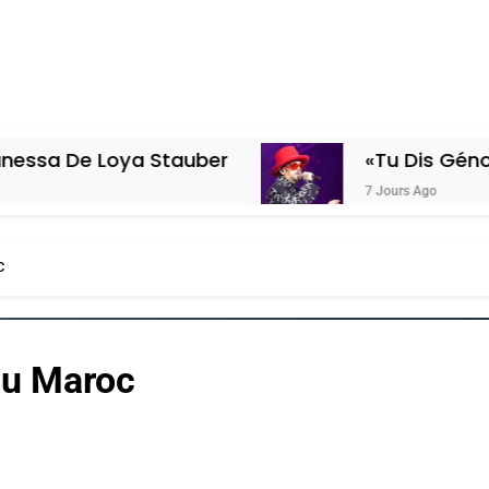
oya Stauber
«Tu Dis Génocide, Je Di
7 Jours Ago
c
 au Maroc