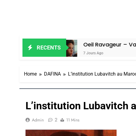
Amiel
Oeil Ravageur – Vanessa De L
RECENTS
7 Jours Ago
Home
DAFINA
L’institution Lubavitch au Maro
L’institution Lubavitch
2
Admin
11 Mins