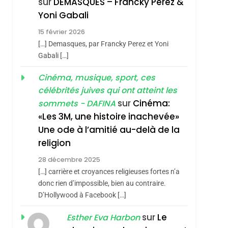
sur
DEMASQUES – Francky Perez &
Nouvelle Chanson De
ISRAÉL
JUDAISME
Yoni Gabali
Boy George
3
15 février 2026
Tout Sur La Nostalgie
[…] Demasques, par Francky Perez et Yoni
SOUVENIRS
Gabali […]
4
Cinéma, musique, sport, ces
Accords D’Isaac:
célébrités juives qui ont atteint les
L’alliance Pourrait
sur
Cinéma:
sommets - DAFINA
S’étendre À 13 Pays
ISRAÉL
JUDAISME
«Les 3M, une histoire inachevée»
D’Amérique Latine
Une ode à l’amitié au-delà de la
5
2025, L’année La Plus
religion
Meurtrière Selon Le
28 décembre 2025
Rapport D’ADL
FRANCE
ISRAÉL
[…] carrière et croyances religieuses fortes n’a
Contre
donc rien d’impossible, bien au contraire.
6
FIÈRE, DIGNE ET
D’Hollywood à Facebook […]
L’antisémitisme
RÉSILIENTE :
sur
Le
Esther Eva Harbon
POURQUOI JE