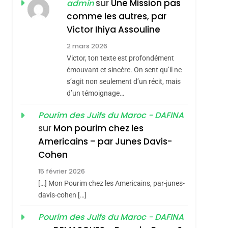
ISRAÉL
JUDAISME
sur
Une Mission pas
admin
REVENDIQUE MA
comme les autres, par
7
CE QUI NOUS
JUDAÏTE Par Thérèse
Victor Ihiya Assouline
MANQUE – Jacques
Zrihen-Dvir
2 mars 2026
Hadida
Victor, ton texte est profondément
JUDAISME
émouvant et sincère. On sent qu’il ne
8
s’agit non seulement d’un récit, mais
Maroc : Les Amandes
d’un témoignage…
De Tafraout, Le Miel
De Tadla Azilal
Pourim des Juifs du Maroc - DAFINA
DAFINA
MAROC
sur
Mon pourim chez les
Consacrés Produits
1
Americains – par Junes Davis-
Oeil Ravageur –
Du Terroir
Cohen
Vanessa De Loya
15 février 2026
Stauber
CINEMA
ISRAÉL
[…] Mon Pourim chez les Americains, par-junes-
2
davis-cohen […]
«Tu Dis Génocide, Je
Pourim des Juifs du Maroc - DAFINA
Dis Guerre»: La