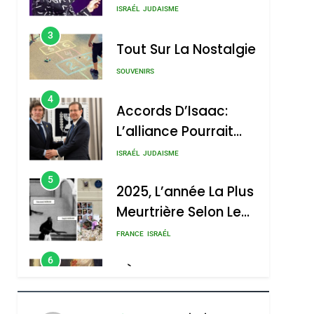
Nouvelle Chanson De
ISRAÉL
JUDAISME
Boy George
3
Tout Sur La Nostalgie
SOUVENIRS
4
Accords D’Isaac:
L’alliance Pourrait
S’étendre À 13 Pays
ISRAÉL
JUDAISME
D’Amérique Latine
5
2025, L’année La Plus
Meurtrière Selon Le
Rapport D’ADL
FRANCE
ISRAÉL
Contre
6
FIÈRE, DIGNE ET
L’antisémitisme
RÉSILIENTE :
POURQUOI JE