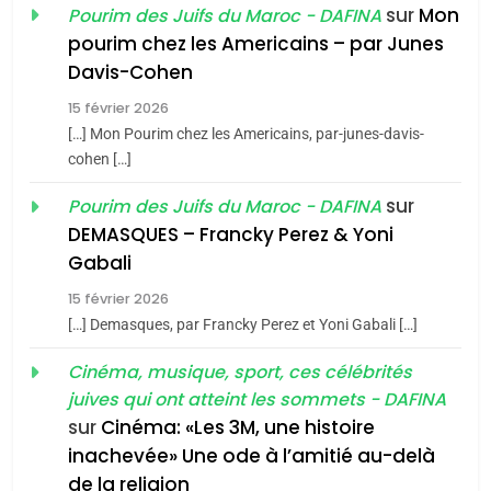
sur
Mon
Pourim des Juifs du Maroc - DAFINA
8
pourim chez les Americains – par Junes
Maroc : Les amandes de
Davis-Cohen
Tafraout, le miel de Tadla
15 février 2026
Azilal consacrés produits
DAFINA
MAROC
[…] Mon Pourim chez les Americains, par-junes-davis-
du terroir
cohen […]
1
Oeil ravageur – Vanessa
sur
Pourim des Juifs du Maroc - DAFINA
De Loya Stauber
DEMASQUES – Francky Perez & Yoni
5
Gabali
CINEMA
ISRAÉL
2025, l’année la plus
15 février 2026
meurtrière selon le rapport
2
[…] Demasques, par Francky Perez et Yoni Gabali […]
«Tu dis génocide, je dis
d’ADL contre
FRANCE
ISRAÉL
guerre»: La nouvelle
Cinéma, musique, sport, ces célébrités
l’antisémitisme
juives qui ont atteint les sommets - DAFINA
chanson de Boy George
6
ISRAÉL
JUDAISME
FIÈRE, DIGNE ET RÉSILIENTE :
sur
Cinéma: «Les 3M, une histoire
inachevée» Une ode à l’amitié au-delà
POURQUOI JE REVENDIQUE
3
de la religion