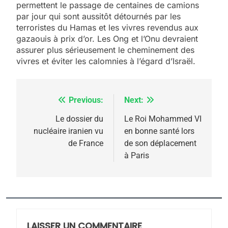
permettent le passage de centaines de camions
par jour qui sont aussitôt détournés par les
terroristes du Hamas et les vivres revendus aux
gazaouis à prix d’or. Les Ong et l’Onu devraient
assurer plus sérieusement le cheminement des
vivres et éviter les calomnies à l’égard d’Israël.
Previous:
Next:
Navigation
de
Le dossier du
Le Roi Mohammed VI
nucléaire iranien vu
en bonne santé lors
l’article
de France
de son déplacement
à Paris
5
2025, l’année la plus
meurtrière selon le
rapport d’ADL contre
LAISSER UN COMMENTAIRE
FRANCE
ISRAÉL