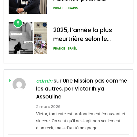
2025, l’année la plus
s’étendre à 13 pays
meurtrière selon le rapport
ISRAÉL
JUDAISME
d’Amérique latine
d’ADL contre
5
l’antisémitisme
2025, l’année la plus
meurtrière selon le
admin
0
rapport d’ADL contre
FRANCE
ISRAÉL
l’antisémitisme
6
FIÈRE, DIGNE ET RÉSILIENTE :
POURQUOI JE REVENDIQUE
sur
Une Mission pas comme
admin
MA JUDAÏTE par Thérèse
les autres, par Victor Ihiya
ISRAÉL
JUDAISME
Assouline
Zrihen-Dvir
7
2 mars 2026
CE QUI NOUS MANQUE –
Victor, ton texte est profondément émouvant et
Jacques Hadida
sincère. On sent qu’il ne s’agit non seulement
d’un récit, mais d’un témoignage…
JUDAISME