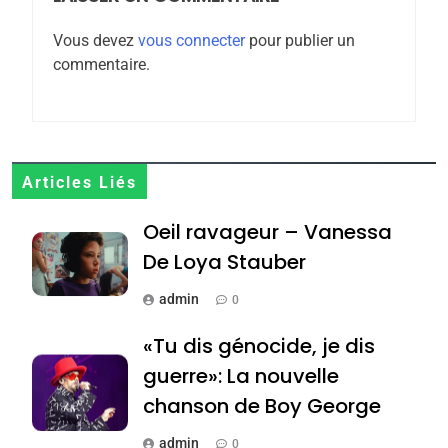
l’antisémitisme
Vous devez
vous connecter
pour publier un
6
commentaire.
FIÈRE, DIGNE ET RÉSILIENTE :
POURQUOI JE REVENDIQUE
MA JUDAÏTE par Thérèse
ISRAÉL
JUDAISME
Zrihen-Dvir
7
Articles Liés
CE QUI NOUS MANQUE –
Oeil ravageur – Vanessa
Jacques Hadida
De Loya Stauber
JUDAISME
admin
0
8
Maroc : Les amandes de
«Tu dis génocide, je dis
Tafraout, le miel de Tadla
guerre»: La nouvelle
Azilal consacrés produits
DAFINA
MAROC
chanson de Boy George
du terroir
1
admin
0