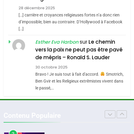
MA JUDAÏTE par Thérèse
Tout sur la Nostalgie
ISRAÉL
JUDAISME
Zrihen-Dvir
28 décembre 2025
SOUVENIRS
[…] carrière et croyances religieuses fortes n’a donc rien
7
CE QUI NOUS MANQUE –
d’impossible, bien au contraire. D’Hollywood à Facebook
[…]
Jacques Hadida
4
Accords d’Isaac:
sur
Le chemin
JUDAISME
Esther Eva Harbon
l’alliance pourrait
vers la paix ne peut pas être pavé
s’étendre à 13 pays
8
de mépris – Ronald S. Lauder
ISRAÉL
JUDAISME
Maroc : Les amandes de
d’Amérique latine
30 octobre 2025
Tafraout, le miel de Tadla
5
Bravo ! Je suis tout à fait d'accord.
Smotrich,
2025, l’année la plus
Azilal consacrés produits
DAFINA
MAROC
Ben Gvir et les Religieux extrêmistes vivent dans
meurtrière selon le
du terroir
le passé,…
rapport d’ADL contre
1
FRANCE
ISRAÉL
Oeil ravageur – Vanessa De
l’antisémitisme
Loya Stauber
6
Contenu Populaire
FIÈRE, DIGNE ET RÉSILIENTE :
CINEMA
ISRAÉL
POURQUOI JE REVENDIQUE
2