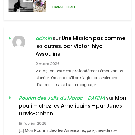
MA JUDAÏTE par Thérèse
ISRAÉL
JUDAISME
Zrihen-Dvir
7
CE QUI NOUS MANQUE –
Jacques Hadida
sur
Une Mission pas comme
admin
les autres, par Victor Ihiya
JUDAISME
Assouline
8
2 mars 2026
Maroc : Les amandes de
Victor, ton texte est profondément émouvant et
Tafraout, le miel de Tadla
sincère. On sent qu’il ne s’agit non seulement
Azilal consacrés produits
d’un récit, mais d’un témoignage…
DAFINA
MAROC
du terroir
sur
Mon
Pourim des Juifs du Maroc - DAFINA
1
pourim chez les Americains – par Junes
Oeil ravageur – Vanessa
Davis-Cohen
De Loya Stauber
15 février 2026
5
CINEMA
ISRAÉL
2025, l’année la plus
[…] Mon Pourim chez les Americains, par-junes-davis-