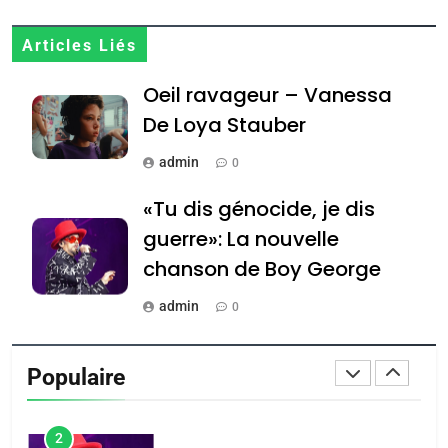
8
Articles Liés
Maroc : Les amandes de
Oeil ravageur – Vanessa
Tafraout, le miel de Tadla
Azilal consacrés produits
De Loya Stauber
DAFINA
MAROC
du terroir
admin
0
1
Oeil ravageur – Vanessa
«Tu dis génocide, je dis
De Loya Stauber
guerre»: La nouvelle
CINEMA
ISRAÉL
chanson de Boy George
2
admin
0
«Tu dis génocide, je dis
Tout sur la Nostalgie
guerre»: La nouvelle
Populaire
chanson de Boy George
admin
ISRAÉL
JUDAISME
0
3
נשיא המדינה יצחק