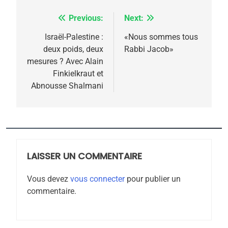
Previous:
Next:
Navigation
de
Israël-Palestine :
«Nous sommes tous
5
deux poids, deux
Rabbi Jacob»
l’article
2025, l’année la plus
mesures ? Avec Alain
meurtrière selon le
Finkielkraut et
Abnousse Shalmani
rapport d’ADL contre
FRANCE
ISRAÉL
l’antisémitisme
6
FIÈRE, DIGNE ET RÉSILIENTE :
POURQUOI JE REVENDIQUE
MA JUDAÏTE par Thérèse
LAISSER UN COMMENTAIRE
ISRAÉL
JUDAISME
Zrihen-Dvir
Vous devez
vous connecter
pour publier un
7
commentaire.
CE QUI NOUS MANQUE –
Jacques Hadida
JUDAISME