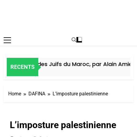
Histoire des Juifs du Maroc, par Alain Amiel
RECENTS
6 Jours Ago
Home
DAFINA
L’imposture palestinienne
L’imposture palestinienne