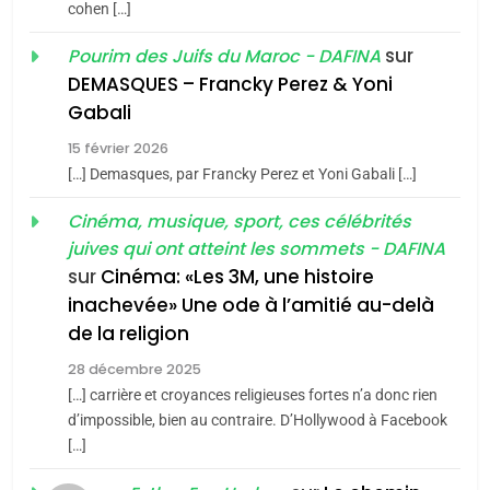
cohen […]
meurtrière selon le rapport
2
«Tu dis génocide, je dis
d’ADL contre
sur
Pourim des Juifs du Maroc - DAFINA
FRANCE
ISRAÉL
guerre»: La nouvelle
l’antisémitisme
DEMASQUES – Francky Perez & Yoni
chanson de Boy George
6
Gabali
ISRAÉL
JUDAISME
FIÈRE, DIGNE ET RÉSILIENTE :
15 février 2026
POURQUOI JE REVENDIQUE
3
[…] Demasques, par Francky Perez et Yoni Gabali […]
MA JUDAÏTE par Thérèse
Tout sur la Nostalgie
ISRAÉL
JUDAISME
Cinéma, musique, sport, ces célébrités
Zrihen-Dvir
SOUVENIRS
juives qui ont atteint les sommets - DAFINA
7
CE QUI NOUS MANQUE –
sur
Cinéma: «Les 3M, une histoire
inachevée» Une ode à l’amitié au-delà
Jacques Hadida
4
Accords d’Isaac:
de la religion
JUDAISME
l’alliance pourrait
28 décembre 2025
s’étendre à 13 pays
[…] carrière et croyances religieuses fortes n’a donc rien
8
ISRAÉL
JUDAISME
Maroc : Les amandes de
d’impossible, bien au contraire. D’Hollywood à Facebook
d’Amérique latine
[…]
Tafraout, le miel de Tadla
5
2025, l’année la plus
Azilal consacrés produits
DAFINA
MAROC