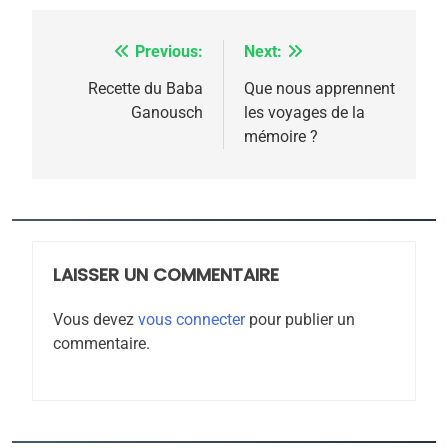
6
FIÈRE, DIGNE ET RÉSILIENTE :
Previous:
Next:
Navigation
POURQUOI JE REVENDIQUE
MA JUDAÏTE par Thérèse
de
Recette du Baba
Que nous apprennent
ISRAÉL
JUDAISME
Ganousch
les voyages de la
Zrihen-Dvir
l’article
mémoire ?
7
CE QUI NOUS MANQUE –
Jacques Hadida
JUDAISME
LAISSER UN COMMENTAIRE
8
Maroc : Les amandes de
Vous devez
vous connecter
pour publier un
Tafraout, le miel de Tadla
commentaire.
Azilal consacrés produits
DAFINA
MAROC
du terroir
1
Oeil ravageur – Vanessa