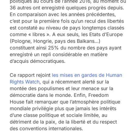
politiques au cours de l’année 2016, au moment où
36 autres ont enregistré quelques progrès depuis.
En comparaison avec les années précédentes,
c’est pour la première fois qu’un recul des libertés
est constaté au niveau de pays longtemps classés
comme « libres ». A eux seuls, les Etats d’Europe
(Pologne, Hongrie, pays des Balkans…)
constituent ainsi 25% du nombre des pays ayant
enregistré un repli considérable en matière
d’acquis démocratiques.
Ce rapport rejoint
les mises en gardes de Human
Rights Watch
, qui a récemment alerté sur la
montée des populismes et leur menace sur la
démocratie dans le monde. Enfin, Freedom
5
House fait remarquer que l’atmosphère politique
2025, l’année la plus
mondiale privilégie plus que jamais les intérêts
meurtrière selon le
d’une classe politique et sociale limitée, au
détriment de la paix, de la liberté et du respect
rapport d’ADL contre
FRANCE
ISRAÉL
des conventions internationales.
l’antisémitisme