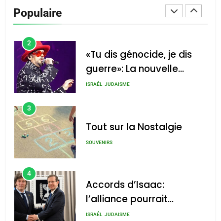
De Loya Stauber
Populaire
CINEMA
ISRAÉL
2
«Tu dis génocide, je dis
guerre»: La nouvelle
chanson de Boy George
ISRAÉL
JUDAISME
3
Tout sur la Nostalgie
SOUVENIRS
4
Accords d’Isaac:
l’alliance pourrait
s’étendre à 13 pays
ISRAÉL
JUDAISME