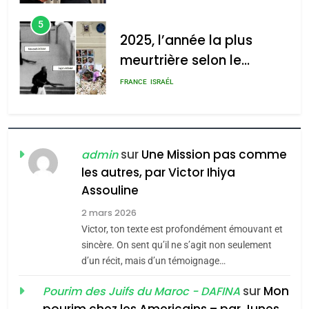
d’Amérique latine
5
2025, l’année la plus
meurtrière selon le
rapport d’ADL contre
FRANCE
ISRAÉL
l’antisémitisme
6
FIÈRE, DIGNE ET RÉSILIENTE :
POURQUOI JE REVENDIQUE
sur
Une Mission pas comme
admin
MA JUDAÏTE par Thérèse
les autres, par Victor Ihiya
ISRAÉL
JUDAISME
Assouline
Zrihen-Dvir
7
2 mars 2026
CE QUI NOUS MANQUE –
Victor, ton texte est profondément émouvant et
Jacques Hadida
sincère. On sent qu’il ne s’agit non seulement
d’un récit, mais d’un témoignage…
JUDAISME
sur
Mon
Pourim des Juifs du Maroc - DAFINA
8
pourim chez les Americains – par Junes