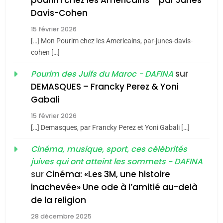
Maroc : Les amandes de
Davis-Cohen
Tafraout, le miel de Tadla
15 février 2026
Azilal consacrés produits
DAFINA
MAROC
[…] Mon Pourim chez les Americains, par-junes-davis-
du terroir
cohen […]
1
Oeil ravageur – Vanessa
sur
Pourim des Juifs du Maroc - DAFINA
De Loya Stauber
DEMASQUES – Francky Perez & Yoni
5
Gabali
CINEMA
ISRAÉL
2025, l’année la plus
15 février 2026
meurtrière selon le rapport
2
[…] Demasques, par Francky Perez et Yoni Gabali […]
«Tu dis génocide, je dis
d’ADL contre
FRANCE
ISRAÉL
guerre»: La nouvelle
Cinéma, musique, sport, ces célébrités
l’antisémitisme
juives qui ont atteint les sommets - DAFINA
chanson de Boy George
6
ISRAÉL
JUDAISME
FIÈRE, DIGNE ET RÉSILIENTE :
sur
Cinéma: «Les 3M, une histoire
inachevée» Une ode à l’amitié au-delà
POURQUOI JE REVENDIQUE
3
de la religion
MA JUDAÏTE par Thérèse
Tout sur la Nostalgie
ISRAÉL
JUDAISME
Zrihen-Dvir
28 décembre 2025