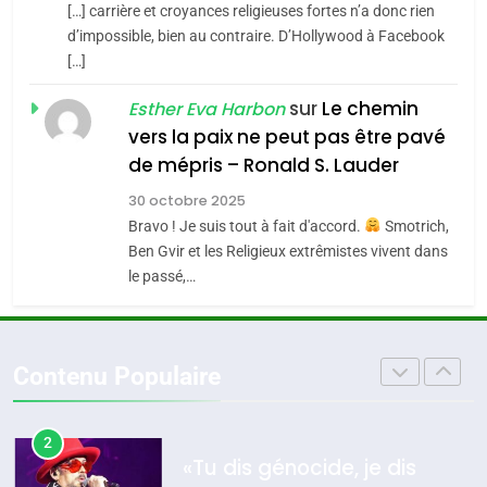
SOUVENIRS
[…] carrière et croyances religieuses fortes n’a donc rien
7
CE QUI NOUS MANQUE –
d’impossible, bien au contraire. D’Hollywood à Facebook
[…]
Jacques Hadida
4
Accords d’Isaac:
sur
Le chemin
JUDAISME
Esther Eva Harbon
l’alliance pourrait
vers la paix ne peut pas être pavé
s’étendre à 13 pays
8
de mépris – Ronald S. Lauder
ISRAÉL
JUDAISME
Maroc : Les amandes de
d’Amérique latine
30 octobre 2025
Tafraout, le miel de Tadla
5
Bravo ! Je suis tout à fait d'accord.
Smotrich,
2025, l’année la plus
Azilal consacrés produits
DAFINA
MAROC
Ben Gvir et les Religieux extrêmistes vivent dans
meurtrière selon le
du terroir
le passé,…
rapport d’ADL contre
1
FRANCE
ISRAÉL
Oeil ravageur – Vanessa De
l’antisémitisme
Loya Stauber
6
Contenu Populaire
FIÈRE, DIGNE ET RÉSILIENTE :
CINEMA
ISRAÉL
POURQUOI JE REVENDIQUE
MA JUDAÏTE par Thérèse
2
ISRAÉL
JUDAISME
«Tu dis génocide, je dis
Zrihen-Dvir