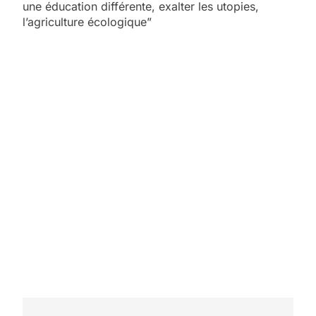
une éducation différente, exalter les utopies,
l’agriculture écologique”
5
2025, l’année la plus
meurtrière selon le
rapport d’ADL contre
FRANCE
ISRAÉL
l’antisémitisme
6