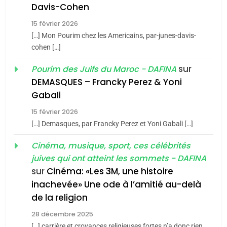
Davis-Cohen
Tafraout, le miel de Tadla
15 février 2026
Azilal consacrés produits
DAFINA
MAROC
[…] Mon Pourim chez les Americains, par-junes-davis-
du terroir
cohen […]
1
Oeil ravageur – Vanessa
sur
Pourim des Juifs du Maroc - DAFINA
De Loya Stauber
DEMASQUES – Francky Perez & Yoni
5
Gabali
CINEMA
ISRAÉL
2025, l’année la plus
15 février 2026
meurtrière selon le rapport
2
[…] Demasques, par Francky Perez et Yoni Gabali […]
«Tu dis génocide, je dis
d’ADL contre
FRANCE
ISRAÉL
guerre»: La nouvelle
Cinéma, musique, sport, ces célébrités
l’antisémitisme
juives qui ont atteint les sommets - DAFINA
chanson de Boy George
6
ISRAÉL
JUDAISME
FIÈRE, DIGNE ET RÉSILIENTE :
sur
Cinéma: «Les 3M, une histoire
inachevée» Une ode à l’amitié au-delà
POURQUOI JE REVENDIQUE
3
de la religion
MA JUDAÏTE par Thérèse
Tout sur la Nostalgie
ISRAÉL
JUDAISME
Zrihen-Dvir
28 décembre 2025
SOUVENIRS
[…] carrière et croyances religieuses fortes n’a donc rien
7