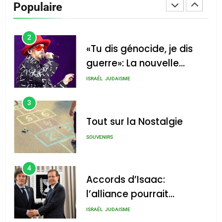
Populaire
CINEMA
ISRAÉL
2
«Tu dis génocide, je dis
guerre»: La nouvelle
chanson de Boy George
ISRAÉL
JUDAISME
3
Tout sur la Nostalgie
SOUVENIRS
4
Accords d’Isaac:
l’alliance pourrait
s’étendre à 13 pays
ISRAÉL
JUDAISME