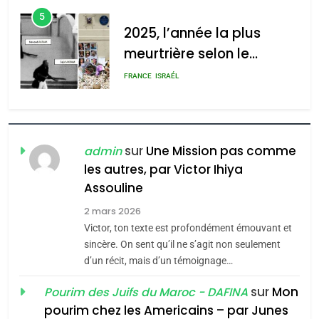
d’Amérique latine
5
2025, l’année la plus
meurtrière selon le
rapport d’ADL contre
FRANCE
ISRAÉL
l’antisémitisme
6
FIÈRE, DIGNE ET RÉSILIENTE :
POURQUOI JE REVENDIQUE
sur
Une Mission pas comme
admin
MA JUDAÏTE par Thérèse
les autres, par Victor Ihiya
ISRAÉL
JUDAISME
Assouline
Zrihen-Dvir
7
2 mars 2026
CE QUI NOUS MANQUE –
Victor, ton texte est profondément émouvant et
Jacques Hadida
sincère. On sent qu’il ne s’agit non seulement
d’un récit, mais d’un témoignage…
JUDAISME
sur
Mon
Pourim des Juifs du Maroc - DAFINA
8
pourim chez les Americains – par Junes
Maroc : Les amandes de