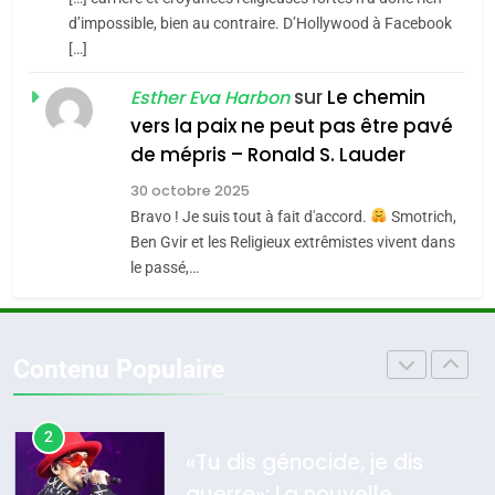
CE QUI NOUS MANQUE –
d’impossible, bien au contraire. D’Hollywood à Facebook
[…]
Jacques Hadida
4
Accords d’Isaac:
sur
Le chemin
JUDAISME
Esther Eva Harbon
l’alliance pourrait
vers la paix ne peut pas être pavé
s’étendre à 13 pays
8
de mépris – Ronald S. Lauder
ISRAÉL
JUDAISME
Maroc : Les amandes de
d’Amérique latine
30 octobre 2025
Tafraout, le miel de Tadla
5
Bravo ! Je suis tout à fait d'accord.
Smotrich,
2025, l’année la plus
Azilal consacrés produits
DAFINA
MAROC
Ben Gvir et les Religieux extrêmistes vivent dans
meurtrière selon le
du terroir
le passé,…
rapport d’ADL contre
1
FRANCE
ISRAÉL
Oeil ravageur – Vanessa De
l’antisémitisme
Loya Stauber
6
Contenu Populaire
FIÈRE, DIGNE ET RÉSILIENTE :
CINEMA
ISRAÉL
POURQUOI JE REVENDIQUE
MA JUDAÏTE par Thérèse
2
ISRAÉL
JUDAISME
«Tu dis génocide, je dis
Zrihen-Dvir
guerre»: La nouvelle
7