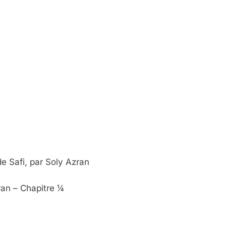
e Safi, par Soly Azran
zran – Chapitre ¼