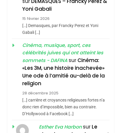
sur
DEMASQUES – Francky Perez &
Nouvelle Chanson De
ISRAÉL
JUDAISME
Yoni Gabali
Boy George
3
15 février 2026
Tout Sur La Nostalgie
[…] Demasques, par Francky Perez et Yoni
SOUVENIRS
Gabali […]
4
Cinéma, musique, sport, ces
Accords D’Isaac:
célébrités juives qui ont atteint les
L’alliance Pourrait
sur
Cinéma:
sommets - DAFINA
S’étendre À 13 Pays
ISRAÉL
JUDAISME
«Les 3M, une histoire inachevée»
D’Amérique Latine
Une ode à l’amitié au-delà de la
5
2025, L’année La Plus
religion
Meurtrière Selon Le
28 décembre 2025
Rapport D’ADL
FRANCE
ISRAÉL
[…] carrière et croyances religieuses fortes n’a
Contre
donc rien d’impossible, bien au contraire.
6
FIÈRE, DIGNE ET
D’Hollywood à Facebook […]
L’antisémitisme
RÉSILIENTE :
sur
Le
Esther Eva Harbon
POURQUOI JE