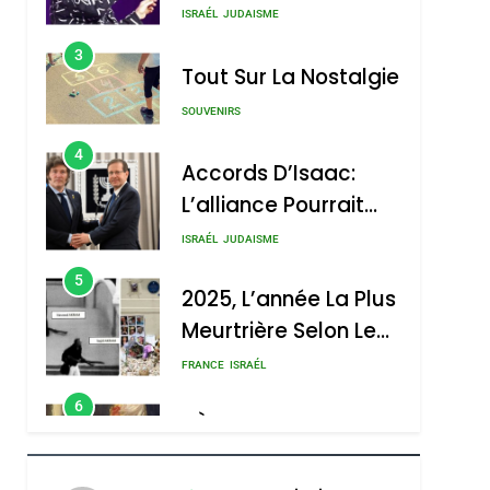
Nouvelle Chanson De
ISRAÉL
JUDAISME
Boy George
3
Tout Sur La Nostalgie
SOUVENIRS
4
Accords D’Isaac:
L’alliance Pourrait
S’étendre À 13 Pays
ISRAÉL
JUDAISME
D’Amérique Latine
5
2025, L’année La Plus
Meurtrière Selon Le
Rapport D’ADL
FRANCE
ISRAÉL
Contre
6
FIÈRE, DIGNE ET
L’antisémitisme
RÉSILIENTE :
POURQUOI JE