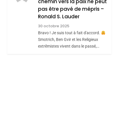
chemin vers la paix ne peut
ISRAÉL
JUDAISME
REVENDIQUE MA
pas être pavé de mépris –
7
CE QUI NOUS
JUDAÏTE Par Thérèse
Ronald S. Lauder
MANQUE – Jacques
Zrihen-Dvir
30 octobre 2025
Hadida
Bravo ! Je suis tout à fait d'accord.
JUDAISME
Smotrich, Ben Gvir et les Religieux
8
extrêmistes vivent dans le passé,…
Maroc : Les Amandes
De Tafraout, Le Miel
De Tadla Azilal
DAFINA
MAROC
Consacrés Produits
Du Terroir