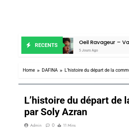
Amiel
Oeil Ravageur – Vanessa De L
RECENTS
5 Jours Ago
Home
DAFINA
L’histoire du départ de la comm
L’histoire du départ de 
par Soly Azran
0
Admin
11 Mins