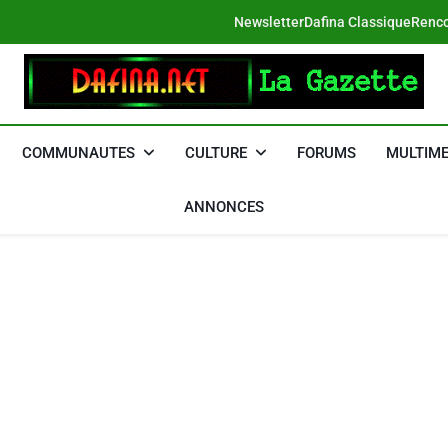
Newsletter
Dafina Classique
Renco
DAFINA
Le Net Des Juifs Du Maroc
COMMUNAUTES
CULTURE
FORUMS
MULTIME
ANNONCES