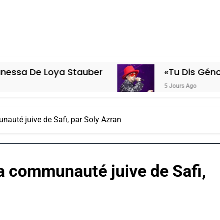
oya Stauber
«Tu Dis Génocide, Je Di
5 Jours Ago
unauté juive de Safi, par Soly Azran
la communauté juive de Safi,