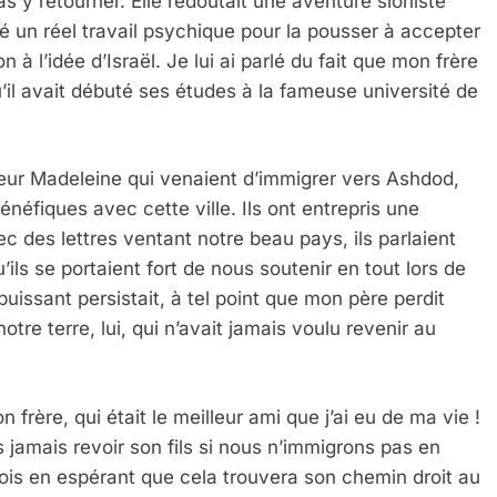
as y retourner. Elle redoutait une aventure sioniste
é un réel travail psychique pour la pousser à accepter
on à l’idée d’Israël. Je lui ai parlé du fait que mon frère
qu’il avait débuté ses études à la fameuse université de
r Madeleine qui venaient d’immigrer vers Ashdod,
bénéfiques avec cette ville. Ils ont entrepris une
 des lettres ventant notre beau pays, ils parlaient
’ils se portaient fort de nous soutenir en tout lors de
puissant persistait, à tel point que mon père perdit
otre terre, lui, qui n’avait jamais voulu revenir au
n frère, qui était le meilleur ami que j’ai eu de ma vie !
s jamais revoir son fils si nous n’immigrons pas en
 fois en espérant que cela trouvera son chemin droit au