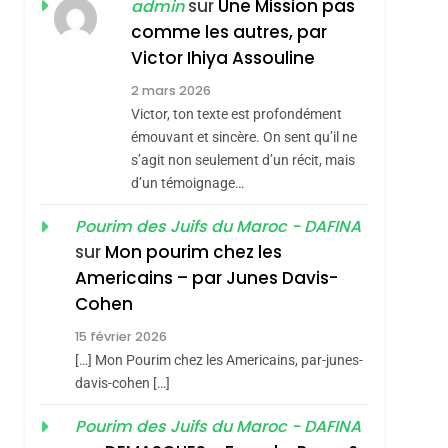
ISRAÉL
JUDAISME
sur
Une Mission pas
admin
REVENDIQUE MA
comme les autres, par
7
CE QUI NOUS
JUDAÏTE Par Thérèse
Victor Ihiya Assouline
MANQUE – Jacques
Zrihen-Dvir
2 mars 2026
Hadida
Victor, ton texte est profondément
JUDAISME
émouvant et sincère. On sent qu’il ne
8
s’agit non seulement d’un récit, mais
Maroc : Les Amandes
d’un témoignage…
De Tafraout, Le Miel
De Tadla Azilal
Pourim des Juifs du Maroc - DAFINA
DAFINA
MAROC
sur
Mon pourim chez les
Consacrés Produits
1
Americains – par Junes Davis-
Oeil Ravageur –
Du Terroir
Cohen
Vanessa De Loya
15 février 2026
Stauber
CINEMA
ISRAÉL
[…] Mon Pourim chez les Americains, par-junes-
2
davis-cohen […]
«Tu Dis Génocide, Je
Pourim des Juifs du Maroc - DAFINA
Dis Guerre»: La