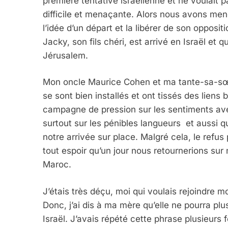
première tentative israélienne et ne voulait p
difficile et menaçante. Alors nous avons men
l’idée d’un départ et la libérer de son oppositi
Jacky, son fils chéri, est arrivé en Israël et 
Jérusalem.
Mon oncle Maurice Cohen et ma tante-sa-sœu
se sont bien installés et ont tissés des liens 
campagne de pression sur les sentiments avec
surtout sur les pénibles langueurs et aussi qu
notre arrivée sur place. Malgré cela, le refus 
tout espoir qu’un jour nous retournerions sur n
Maroc.
J’étais très déçu, moi qui voulais rejoindre mo
Donc, j’ai dis à ma mère qu’elle ne pourra plu
Israël. J’avais répété cette phrase plusieurs