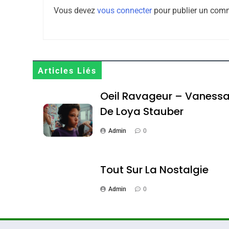
8
Vous devez
vous connecter
pour publier un comm
Maroc : Les Amandes D
Terroir
Articles Liés
DAFINA
MAROC
Oeil Ravageur – Vaness
De Loya Stauber
Admin
0
1
Tout Sur La Nostalgie
Admin
0
Oeil Ravageur – Vane
CINEMA
ISRAÉL