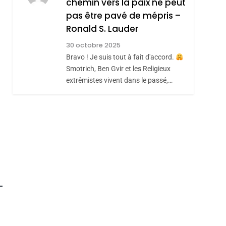
chemin vers la paix ne peut
ISRAÉL
JUDAISME
hérèse Zrihen-
REVENDIQUE MA
pas être pavé de mépris –
7
CE QUI NOUS
JUDAÏTE Par Thérèse
Ronald S. Lauder
MANQUE – Jacques
Zrihen-Dvir
30 octobre 2025
Hadida
Bravo ! Je suis tout à fait d'accord.
JUDAISME
Smotrich, Ben Gvir et les Religieux
8
extrêmistes vivent dans le passé,…
Maroc : Les Amandes
De Tafraout, Le Miel
De Tadla Azilal
DAFINA
MAROC
Consacrés Produits
Du Terroir