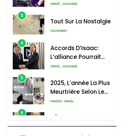
Nouvelle Chanson De
ISRAÉL
JUDAISME
Boy George
3
Tout Sur La Nostalgie
SOUVENIRS
4
Accords D’Isaac:
L’alliance Pourrait
S’étendre À 13 Pays
ISRAÉL
JUDAISME
D’Amérique Latine
5
2025, L’année La Plus
Meurtrière Selon Le
Rapport D’ADL
FRANCE
ISRAÉL
Contre
6
FIÈRE, DIGNE ET
L’antisémitisme
RÉSILIENTE :
POURQUOI JE