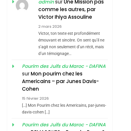
ISRAÉL
JUDAISME
sur
Une Mission pas
admin
REVENDIQUE MA
comme les autres, par
7
CE QUI NOUS
JUDAÏTE Par Thérèse
Victor Ihiya Assouline
MANQUE – Jacques
Zrihen-Dvir
2 mars 2026
Hadida
Victor, ton texte est profondément
JUDAISME
émouvant et sincère. On sent qu’il ne
8
s’agit non seulement d’un récit, mais
Maroc : Les Amandes
d’un témoignage…
De Tafraout, Le Miel
De Tadla Azilal
Pourim des Juifs du Maroc - DAFINA
DAFINA
MAROC
sur
Mon pourim chez les
Consacrés Produits
1
Americains – par Junes Davis-
Oeil Ravageur –
Du Terroir
Cohen
Vanessa De Loya
15 février 2026
Stauber
CINEMA
ISRAÉL
[…] Mon Pourim chez les Americains, par-junes-
2
davis-cohen […]
«Tu Dis Génocide, Je
Pourim des Juifs du Maroc - DAFINA
Dis Guerre»: La