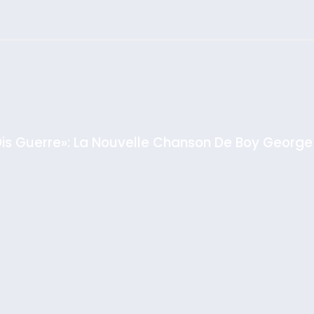
צילום: חיים צח /
לע"מ Photos By
: Haim Zach /
GPO
Dis Guerre»: La Nouvelle Chanson De Boy George
rt