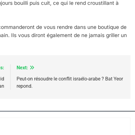
IENTE : POURQUOI JE REVENDIQUE MA JUDAÏTE Par T
urs bouilli puis cuit, ce qui le rend croustillant à
ecommanderont de vous rendre dans une boutique de
ain. Ils vous diront également de ne jamais griller un
s:
Next:
id
Peut-on résoudre le conflit israélo-arabe ? Bat Yeor
an
repond.
 – Jacques Hadida