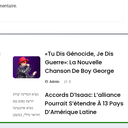
entaire.
e Tafraout, Le Miel De Tadla Azilal Consacrés P
a
«Tu Dis Génocide, Je Dis
Guerre»: La Nouvelle
Chanson De Boy George
Admin
0
Accords D’Isaac: L’alliance
נשיא המדינה יצחק
הרצוג נפגש עם
Pourrait S’étendre À 13 Pays
נשיא ארגנטינה
ssa De Loya Stauber
D’Amérique Latine
חוויאר מיליי, במשכן
הנשיא בירושלים.
Admin
0