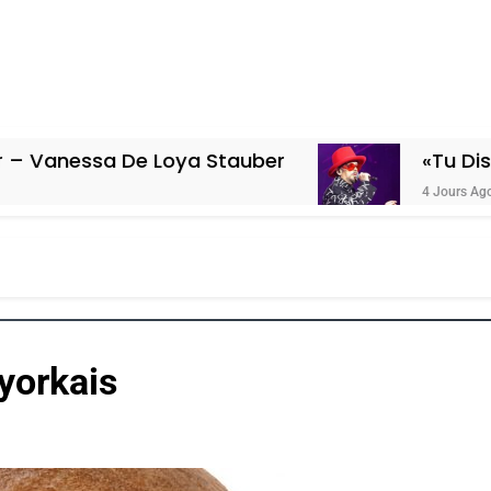
De Loya Stauber
«Tu Dis Génocide, J
4 Jours Ago
-yorkais