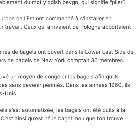
ablement du mot yiddish beygn, qui signifie “plier”.
Europe de l’Est ont commencé à s’installer en
r travail. Ceux qui arrivaient de Pologne apportaient
ies de bagels ont ouvert dans le Lower East Side de
gers de bagels de New York comptait 36 membres.
 Meurtrière Selon Le Rapport D’ADL Contre L’anti
uvé un moyen de congeler les bagels afin qu’ils
ces sans devenir périmés. Dans les années 1960, ils
s-Unis.
ls s’est automatisée, les bagels ont été cuits à la
. C’est ainsi qu’est né le bagel mou que l’on trouve