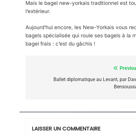
FIÈRE, DIGNE ET RÉSIL
Mais le bagel new-yorkais traditionnel est toujo
Dvir
l’extérieur.
ISRAÉL
JUDAISME
Aujourd’hui encore, les New-Yorkais vous r
bagels spécialisée qui roule ses bagels à la m
bagel frais : c’est du gâchis !
7
Previou
Navigation
de
Ballet diplomatique au Levant, par Dav
Bensouss
CE QUI NOUS MANQUE
l’article
JUDAISME
LAISSER UN COMMENTAIRE