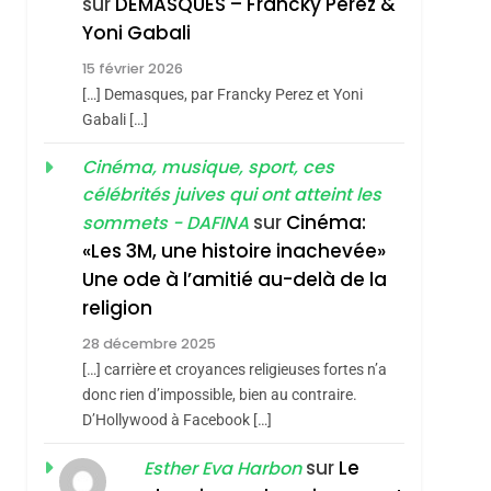
sur
DEMASQUES – Francky Perez &
Nouvelle Chanson De
ISRAÉL
JUDAISME
Yoni Gabali
Boy George
3
15 février 2026
Tout Sur La Nostalgie
[…] Demasques, par Francky Perez et Yoni
SOUVENIRS
Gabali […]
4
Cinéma, musique, sport, ces
Accords D’Isaac:
célébrités juives qui ont atteint les
L’alliance Pourrait
sur
Cinéma:
sémitisme
sommets - DAFINA
S’étendre À 13 Pays
ISRAÉL
JUDAISME
«Les 3M, une histoire inachevée»
D’Amérique Latine
Une ode à l’amitié au-delà de la
5
2025, L’année La Plus
religion
Meurtrière Selon Le
28 décembre 2025
Rapport D’ADL
FRANCE
ISRAÉL
[…] carrière et croyances religieuses fortes n’a
Contre
donc rien d’impossible, bien au contraire.
6
FIÈRE, DIGNE ET
D’Hollywood à Facebook […]
L’antisémitisme
RÉSILIENTE :
sur
Le
Esther Eva Harbon
POURQUOI JE