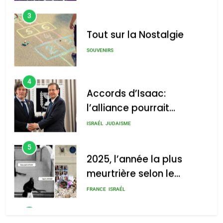
4
Accords d’Isaac:
l’alliance pourrait
s’étendre à 13 pays
ISRAÉL
JUDAISME
d’Amérique latine
5
2025, l’année la plus
meurtrière selon le
rapport d’ADL contre
FRANCE
ISRAÉL
l’antisémitisme
6
FIÈRE, DIGNE ET RÉSILIENTE :
POURQUOI JE REVENDIQUE
MA JUDAÏTE par Thérèse
ISRAÉL
JUDAISME
Zrihen-Dvir
7