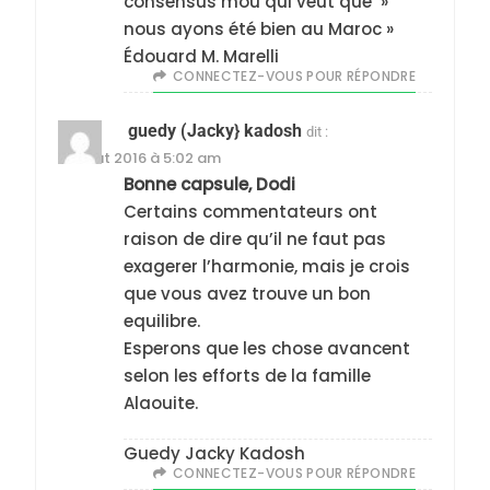
consensus mou qui veut que »
5
nous ayons été bien au Maroc »
2025, l’année la plus
Édouard M. Marelli
meurtrière selon le
CONNECTEZ-VOUS POUR RÉPONDRE
rapport d’ADL contre
FRANCE
ISRAÉL
l’antisémitisme
guedy (Jacky} kadosh
dit :
6
15 août 2016 à 5:02 am
FIÈRE, DIGNE ET RÉSILIENTE :
Bonne capsule, Dodi
POURQUOI JE REVENDIQUE
Certains commentateurs ont
raison de dire qu’il ne faut pas
MA JUDAÏTE par Thérèse
ISRAÉL
JUDAISME
exagerer l’harmonie, mais je crois
Zrihen-Dvir
que vous avez trouve un bon
7
equilibre.
CE QUI NOUS MANQUE –
Esperons que les chose avancent
Jacques Hadida
selon les efforts de la famille
JUDAISME
Alaouite.
8
Guedy Jacky Kadosh
Maroc : Les amandes de
CONNECTEZ-VOUS POUR RÉPONDRE