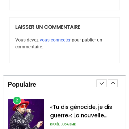
Tafraout, le miel de Tadla
Azilal consacrés produits
DAFINA
MAROC
du terroir
LAISSER UN COMMENTAIRE
1
Oeil ravageur – Vanessa
Vous devez
vous connecter
pour publier un
De Loya Stauber
commentaire.
CINEMA
ISRAÉL
2
«Tu dis génocide, je dis
guerre»: La nouvelle
Populaire
chanson de Boy George
ISRAÉL
JUDAISME
3
Tout sur la Nostalgie
SOUVENIRS