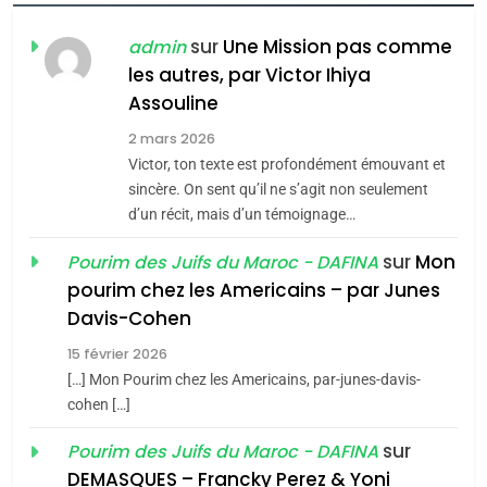
CE QUI NOUS MANQUE –
Jacques Hadida
sur
Une Mission pas comme
admin
les autres, par Victor Ihiya
JUDAISME
Assouline
8
2 mars 2026
Maroc : Les amandes de
Victor, ton texte est profondément émouvant et
Tafraout, le miel de Tadla
sincère. On sent qu’il ne s’agit non seulement
Azilal consacrés produits
d’un récit, mais d’un témoignage…
DAFINA
MAROC
du terroir
sur
Mon
Pourim des Juifs du Maroc - DAFINA
1
pourim chez les Americains – par Junes
Oeil ravageur – Vanessa
Davis-Cohen
De Loya Stauber
15 février 2026
5
CINEMA
ISRAÉL
2025, l’année la plus
[…] Mon Pourim chez les Americains, par-junes-davis-
cohen […]
meurtrière selon le rapport
2
«Tu dis génocide, je dis
d’ADL contre
sur
Pourim des Juifs du Maroc - DAFINA
FRANCE
ISRAÉL
guerre»: La nouvelle
l’antisémitisme
DEMASQUES – Francky Perez & Yoni