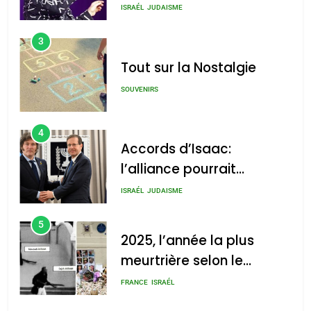
chanson de Boy George
ISRAÉL
JUDAISME
3
Tout sur la Nostalgie
SOUVENIRS
4
Accords d’Isaac:
l’alliance pourrait
s’étendre à 13 pays
ISRAÉL
JUDAISME
d’Amérique latine
5
2025, l’année la plus
meurtrière selon le
rapport d’ADL contre
FRANCE
ISRAÉL
l’antisémitisme