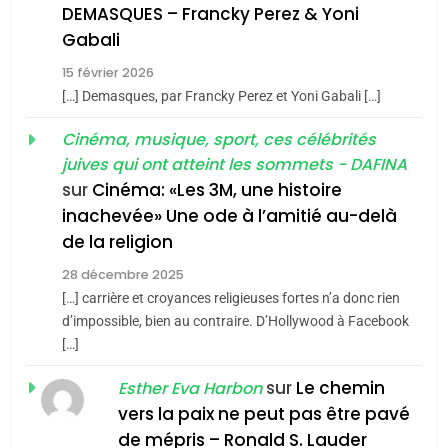
De Loya Stauber
DEMASQUES – Francky Perez & Yoni
5
Gabali
CINEMA
ISRAÉL
2025, l’année la plus
15 février 2026
meurtrière selon le rapport
2
[…] Demasques, par Francky Perez et Yoni Gabali […]
«Tu dis génocide, je dis
d’ADL contre
FRANCE
ISRAÉL
guerre»: La nouvelle
Cinéma, musique, sport, ces célébrités
l’antisémitisme
juives qui ont atteint les sommets - DAFINA
chanson de Boy George
6
ISRAÉL
JUDAISME
FIÈRE, DIGNE ET RÉSILIENTE :
sur
Cinéma: «Les 3M, une histoire
inachevée» Une ode à l’amitié au-delà
POURQUOI JE REVENDIQUE
3
de la religion
MA JUDAÏTE par Thérèse
Tout sur la Nostalgie
ISRAÉL
JUDAISME
Zrihen-Dvir
28 décembre 2025
SOUVENIRS
[…] carrière et croyances religieuses fortes n’a donc rien
7
CE QUI NOUS MANQUE –
d’impossible, bien au contraire. D’Hollywood à Facebook
[…]
Jacques Hadida
4
Accords d’Isaac:
sur
Le chemin
JUDAISME
Esther Eva Harbon
l’alliance pourrait
vers la paix ne peut pas être pavé
s’étendre à 13 pays
8
de mépris – Ronald S. Lauder
ISRAÉL
JUDAISME