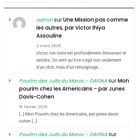
6
FIÈRE, DIGNE ET RÉSILIENTE :
POURQUOI JE REVENDIQUE
sur
Une Mission pas comme
admin
MA JUDAÏTE par Thérèse
les autres, par Victor Ihiya
ISRAÉL
JUDAISME
Assouline
Zrihen-Dvir
7
2 mars 2026
CE QUI NOUS MANQUE –
Victor, ton texte est profondément émouvant et
Jacques Hadida
sincère. On sent qu’il ne s’agit non seulement
d’un récit, mais d’un témoignage…
JUDAISME
sur
Mon
Pourim des Juifs du Maroc - DAFINA
8
pourim chez les Americains – par Junes
Maroc : Les amandes de
Davis-Cohen
Tafraout, le miel de Tadla
15 février 2026
Azilal consacrés produits
DAFINA
MAROC
[…] Mon Pourim chez les Americains, par-junes-davis-
du terroir
cohen […]
1
Oeil ravageur – Vanessa
sur
Pourim des Juifs du Maroc - DAFINA