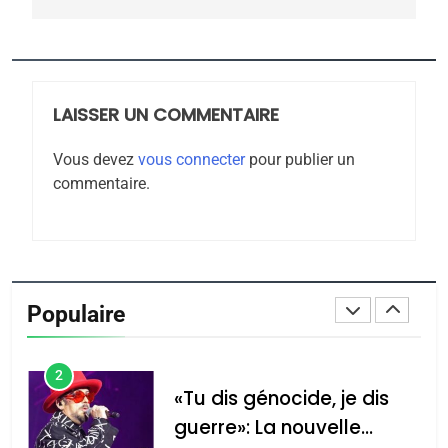
CE QUI NOUS MANQUE –
Jacques Hadida
JUDAISME
LAISSER UN COMMENTAIRE
8
Maroc : Les amandes de
Vous devez
vous connecter
pour publier un
Tafraout, le miel de Tadla
commentaire.
Azilal consacrés produits
DAFINA
MAROC
du terroir
1
Oeil ravageur – Vanessa
De Loya Stauber
Populaire
CINEMA
ISRAÉL
2
«Tu dis génocide, je dis
guerre»: La nouvelle