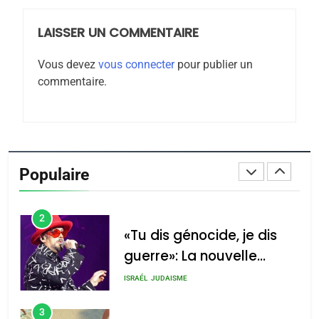
LAISSER UN COMMENTAIRE
8
Maroc : Les amandes de
Vous devez
vous connecter
pour publier un
Tafraout, le miel de Tadla
commentaire.
Azilal consacrés produits
DAFINA
MAROC
du terroir
1
Oeil ravageur – Vanessa
De Loya Stauber
Populaire
CINEMA
ISRAÉL
2
«Tu dis génocide, je dis
guerre»: La nouvelle
chanson de Boy George
ISRAÉL
JUDAISME
3