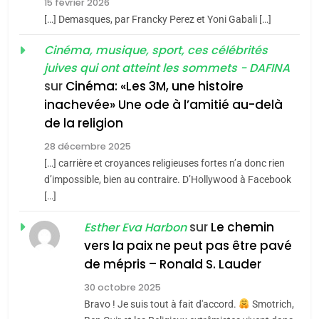
15 février 2026
meurtrière selon le rapport
2
[…] Demasques, par Francky Perez et Yoni Gabali […]
«Tu dis génocide, je dis
d’ADL contre
FRANCE
ISRAÉL
guerre»: La nouvelle
Cinéma, musique, sport, ces célébrités
l’antisémitisme
juives qui ont atteint les sommets - DAFINA
chanson de Boy George
6
ISRAÉL
JUDAISME
FIÈRE, DIGNE ET RÉSILIENTE :
sur
Cinéma: «Les 3M, une histoire
inachevée» Une ode à l’amitié au-delà
POURQUOI JE REVENDIQUE
3
de la religion
MA JUDAÏTE par Thérèse
Tout sur la Nostalgie
ISRAÉL
JUDAISME
Zrihen-Dvir
28 décembre 2025
SOUVENIRS
[…] carrière et croyances religieuses fortes n’a donc rien
7
CE QUI NOUS MANQUE –
d’impossible, bien au contraire. D’Hollywood à Facebook
[…]
Jacques Hadida
4
Accords d’Isaac:
sur
Le chemin
JUDAISME
Esther Eva Harbon
l’alliance pourrait
vers la paix ne peut pas être pavé
s’étendre à 13 pays
8
de mépris – Ronald S. Lauder
ISRAÉL
JUDAISME
Maroc : Les amandes de
d’Amérique latine
30 octobre 2025
Tafraout, le miel de Tadla
5
Bravo ! Je suis tout à fait d'accord.
Smotrich,
2025, l’année la plus
Azilal consacrés produits
DAFINA
MAROC