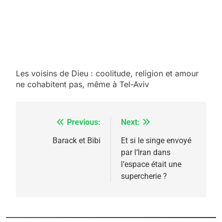
5
2025, l’année la plus
meurtrière selon le
Les voisins de Dieu : coolitude, religion et amour
ne cohabitent pas, même à Tel-Aviv
rapport d’ADL contre
FRANCE
ISRAÉL
l’antisémitisme
6
FIÈRE, DIGNE ET RÉSILIENTE :
Previous:
Next:
Navigation
POURQUOI JE REVENDIQUE
de
Barack et Bibi
Et si le singe envoyé
MA JUDAÏTE par Thérèse
par l’Iran dans
ISRAÉL
JUDAISME
l’article
l’espace était une
Zrihen-Dvir
supercherie ?
7
CE QUI NOUS MANQUE –
Jacques Hadida
JUDAISME