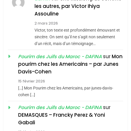
MA JUDAÏTE par Thérèse
les autres, par Victor Ihiya
ISRAÉL
JUDAISME
Assouline
Zrihen-Dvir
7
2 mars 2026
CE QUI NOUS MANQUE –
Victor, ton texte est profondément émouvant et
Jacques Hadida
sincère. On sent qu’il ne s’agit non seulement
d’un récit, mais d’un témoignage…
JUDAISME
sur
Mon
Pourim des Juifs du Maroc - DAFINA
8
pourim chez les Americains – par Junes
Maroc : Les amandes de
Davis-Cohen
Tafraout, le miel de Tadla
15 février 2026
Azilal consacrés produits
DAFINA
MAROC
[…] Mon Pourim chez les Americains, par-junes-davis-
du terroir
cohen […]
1
Oeil ravageur – Vanessa
sur
Pourim des Juifs du Maroc - DAFINA
De Loya Stauber
DEMASQUES – Francky Perez & Yoni
5
Gabali
CINEMA
ISRAÉL
2025, l’année la plus