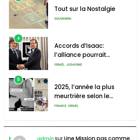
Tout sur la Nostalgie
SOUVENIRS
4
Accords d’Isaac:
l’alliance pourrait
s’étendre à 13 pays
ISRAÉL
JUDAISME
d’Amérique latine
5
2025, l’année la plus
meurtrière selon le
rapport d’ADL contre
FRANCE
ISRAÉL
l’antisémitisme
6
FIÈRE, DIGNE ET RÉSILIENTE :
POURQUOI JE REVENDIQUE
sur
Une Mission pas comme
admin