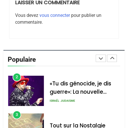
LAISSER UN COMMENTAIRE
8
Maroc : Les amandes de
Vous devez
vous connecter
pour publier un
Tafraout, le miel de Tadla
commentaire.
Azilal consacrés produits
DAFINA
MAROC
du terroir
1
Oeil ravageur – Vanessa
De Loya Stauber
Populaire
CINEMA
ISRAÉL
2
«Tu dis génocide, je dis
guerre»: La nouvelle
chanson de Boy George
ISRAÉL
JUDAISME
3
Tout sur la Nostalgie