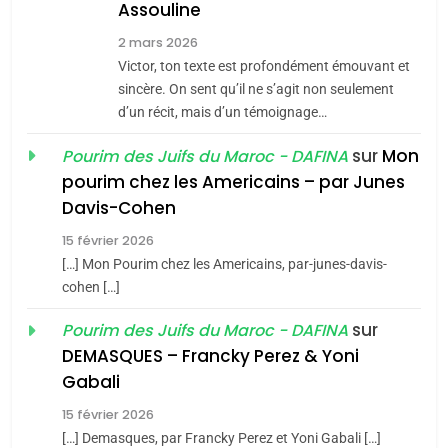
Assouline
Zrihen-Dvir
7
2 mars 2026
CE QUI NOUS MANQUE –
Victor, ton texte est profondément émouvant et
Jacques Hadida
sincère. On sent qu’il ne s’agit non seulement
d’un récit, mais d’un témoignage…
JUDAISME
sur
Mon
Pourim des Juifs du Maroc - DAFINA
8
pourim chez les Americains – par Junes
Maroc : Les amandes de
Davis-Cohen
Tafraout, le miel de Tadla
15 février 2026
Azilal consacrés produits
DAFINA
MAROC
[…] Mon Pourim chez les Americains, par-junes-davis-
du terroir
cohen […]
1
Oeil ravageur – Vanessa
sur
Pourim des Juifs du Maroc - DAFINA
De Loya Stauber
DEMASQUES – Francky Perez & Yoni
5
Gabali
CINEMA
ISRAÉL
2025, l’année la plus
15 février 2026
meurtrière selon le rapport
2
[…] Demasques, par Francky Perez et Yoni Gabali […]