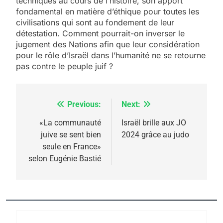
techniques au cours de l’histoire, son apport
fondamental en matière d’éthique pour toutes les
civilisations qui sont au fondement de leur
5
détestation. Comment pourrait-on inverser le
2025, l’année la plus
jugement des Nations afin que leur considération
meurtrière selon le
pour le rôle d’Israël dans l’humanité ne se retourne
pas contre le peuple juif ?
rapport d’ADL contre
FRANCE
ISRAÉL
l’antisémitisme
6
FIÈRE, DIGNE ET RÉSILIENTE :
Previous:
Next:
Navigation
POURQUOI JE REVENDIQUE
de
«La communauté
Israël brille aux JO
MA JUDAÏTE par Thérèse
juive se sent bien
2024 grâce au judo
ISRAÉL
JUDAISME
l’article
seule en France»
Zrihen-Dvir
selon Eugénie Bastié
7
CE QUI NOUS MANQUE –
Jacques Hadida
JUDAISME