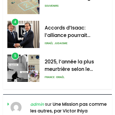
SOUVENIRS
4
Accords d’Isaac:
l’alliance pourrait
s’étendre à 13 pays
ISRAÉL
JUDAISME
d’Amérique latine
5
2025, l’année la plus
meurtrière selon le
rapport d’ADL contre
FRANCE
ISRAÉL
l’antisémitisme
6
FIÈRE, DIGNE ET RÉSILIENTE :
POURQUOI JE REVENDIQUE
sur
Une Mission pas comme
admin
MA JUDAÏTE par Thérèse
les autres, par Victor Ihiya
ISRAÉL
JUDAISME