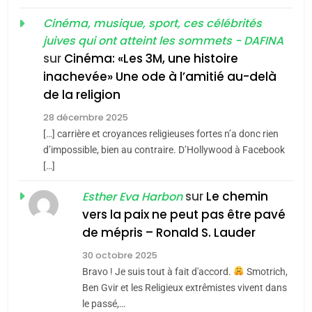
«Tu dis génocide, je dis
d’ADL contre
FRANCE
ISRAÉL
guerre»: La nouvelle
Cinéma, musique, sport, ces célébrités
l’antisémitisme
juives qui ont atteint les sommets - DAFINA
chanson de Boy George
6
ISRAÉL
JUDAISME
FIÈRE, DIGNE ET RÉSILIENTE :
sur
Cinéma: «Les 3M, une histoire
inachevée» Une ode à l’amitié au-delà
POURQUOI JE REVENDIQUE
3
de la religion
MA JUDAÏTE par Thérèse
Tout sur la Nostalgie
ISRAÉL
JUDAISME
Zrihen-Dvir
28 décembre 2025
SOUVENIRS
[…] carrière et croyances religieuses fortes n’a donc rien
7
CE QUI NOUS MANQUE –
d’impossible, bien au contraire. D’Hollywood à Facebook
[…]
Jacques Hadida
4
Accords d’Isaac:
sur
Le chemin
JUDAISME
Esther Eva Harbon
l’alliance pourrait
vers la paix ne peut pas être pavé
s’étendre à 13 pays
8
de mépris – Ronald S. Lauder
ISRAÉL
JUDAISME
Maroc : Les amandes de
d’Amérique latine
30 octobre 2025
Tafraout, le miel de Tadla
5
Bravo ! Je suis tout à fait d'accord.
Smotrich,
2025, l’année la plus
Azilal consacrés produits
DAFINA
MAROC
Ben Gvir et les Religieux extrêmistes vivent dans
meurtrière selon le
du terroir
le passé,…