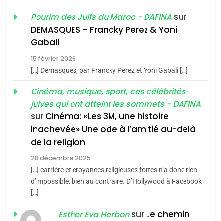
1
Oeil ravageur – Vanessa
sur
Pourim des Juifs du Maroc - DAFINA
De Loya Stauber
DEMASQUES – Francky Perez & Yoni
5
Gabali
CINEMA
ISRAÉL
2025, l’année la plus
15 février 2026
meurtrière selon le rapport
2
[…] Demasques, par Francky Perez et Yoni Gabali […]
«Tu dis génocide, je dis
d’ADL contre
FRANCE
ISRAÉL
guerre»: La nouvelle
Cinéma, musique, sport, ces célébrités
l’antisémitisme
juives qui ont atteint les sommets - DAFINA
chanson de Boy George
6
ISRAÉL
JUDAISME
FIÈRE, DIGNE ET RÉSILIENTE :
sur
Cinéma: «Les 3M, une histoire
inachevée» Une ode à l’amitié au-delà
POURQUOI JE REVENDIQUE
3
de la religion
MA JUDAÏTE par Thérèse
Tout sur la Nostalgie
ISRAÉL
JUDAISME
Zrihen-Dvir
28 décembre 2025
SOUVENIRS
[…] carrière et croyances religieuses fortes n’a donc rien
7
CE QUI NOUS MANQUE –
d’impossible, bien au contraire. D’Hollywood à Facebook
[…]
Jacques Hadida
4
Accords d’Isaac:
sur
Le chemin
JUDAISME
Esther Eva Harbon