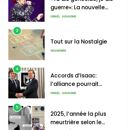
guerre»: La nouvelle
chanson de Boy George
ISRAÉL
JUDAISME
3
Tout sur la Nostalgie
SOUVENIRS
4
Accords d’Isaac:
l’alliance pourrait
s’étendre à 13 pays
ISRAÉL
JUDAISME
d’Amérique latine
5
2025, l’année la plus
meurtrière selon le