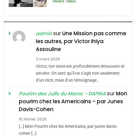
rapport d’ADL contre
FRANCE
ISRAÉL
l’antisémitisme
6
FIÈRE, DIGNE ET RÉSILIENTE :
POURQUOI JE REVENDIQUE
sur
Une Mission pas comme
admin
MA JUDAÏTE par Thérèse
les autres, par Victor Ihiya
ISRAÉL
JUDAISME
Assouline
Zrihen-Dvir
7
2 mars 2026
CE QUI NOUS MANQUE –
Victor, ton texte est profondément émouvant et
Jacques Hadida
sincère. On sent qu’il ne s’agit non seulement
d’un récit, mais d’un témoignage…
JUDAISME
sur
Mon
Pourim des Juifs du Maroc - DAFINA
8
pourim chez les Americains – par Junes
Maroc : Les amandes de
Davis-Cohen
Tafraout, le miel de Tadla
15 février 2026
Azilal consacrés produits
DAFINA
MAROC
[…] Mon Pourim chez les Americains, par-junes-davis-
du terroir
cohen […]