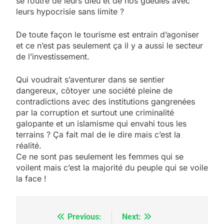
se foutre de leurs dieu et de nos gueules avec
leurs hypocrisie sans limite ?
De toute façon le tourisme est entrain d’agoniser
et ce n’est pas seulement ça il y a aussi le secteur
de l’investissement.
Qui voudrait s’aventurer dans se sentier
dangereux, côtoyer une société pleine de
contradictions avec des institutions gangrenées
5
par la corruption et surtout une criminalité
2025, l’année la plus
galopante et un islamisme qui envahi tous les
meurtrière selon le
terrains ? Ça fait mal de le dire mais c’est la
rapport d’ADL contre
réalité.
FRANCE
ISRAÉL
Ce ne sont pas seulement les femmes qui se
l’antisémitisme
voilent mais c’est la majorité du peuple qui se voile
6
la face !
FIÈRE, DIGNE ET RÉSILIENTE :
POURQUOI JE REVENDIQUE
MA JUDAÏTE par Thérèse
ISRAÉL
JUDAISME
Previous:
Next:
Navigation