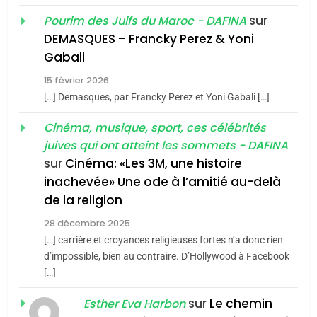
Oeil ravageur – Vanessa
sur
Pourim des Juifs du Maroc - DAFINA
De Loya Stauber
DEMASQUES – Francky Perez & Yoni
5
Gabali
CINEMA
ISRAÉL
2025, l’année la plus
15 février 2026
meurtrière selon le rapport
2
[…] Demasques, par Francky Perez et Yoni Gabali […]
«Tu dis génocide, je dis
d’ADL contre
FRANCE
ISRAÉL
guerre»: La nouvelle
Cinéma, musique, sport, ces célébrités
l’antisémitisme
juives qui ont atteint les sommets - DAFINA
chanson de Boy George
6
ISRAÉL
JUDAISME
FIÈRE, DIGNE ET RÉSILIENTE :
sur
Cinéma: «Les 3M, une histoire
inachevée» Une ode à l’amitié au-delà
POURQUOI JE REVENDIQUE
3
de la religion
MA JUDAÏTE par Thérèse
Tout sur la Nostalgie
ISRAÉL
JUDAISME
Zrihen-Dvir
28 décembre 2025
SOUVENIRS
[…] carrière et croyances religieuses fortes n’a donc rien
7
CE QUI NOUS MANQUE –
d’impossible, bien au contraire. D’Hollywood à Facebook
[…]
Jacques Hadida
4
Accords d’Isaac:
sur
Le chemin
JUDAISME
Esther Eva Harbon
l’alliance pourrait