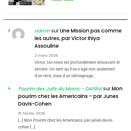
l’antisémitisme
6
FIÈRE, DIGNE ET RÉSILIENTE :
POURQUOI JE REVENDIQUE
sur
Une Mission pas comme
admin
MA JUDAÏTE par Thérèse
les autres, par Victor Ihiya
ISRAÉL
JUDAISME
Assouline
Zrihen-Dvir
7
2 mars 2026
CE QUI NOUS MANQUE –
Victor, ton texte est profondément émouvant et
Jacques Hadida
sincère. On sent qu’il ne s’agit non seulement
d’un récit, mais d’un témoignage…
JUDAISME
sur
Mon
Pourim des Juifs du Maroc - DAFINA
8
pourim chez les Americains – par Junes
Maroc : Les amandes de
Davis-Cohen
Tafraout, le miel de Tadla
15 février 2026
Azilal consacrés produits
DAFINA
MAROC
[…] Mon Pourim chez les Americains, par-junes-davis-
du terroir
cohen […]
1