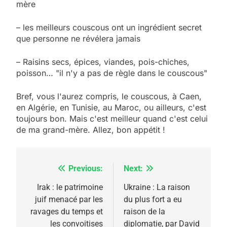
mère
– les meilleurs couscous ont un ingrédient secret
que personne ne révélera jamais
– Raisins secs, épices, viandes, pois-chiches,
poisson… "il n'y a pas de règle dans le couscous"
Bref, vous l'aurez compris, le couscous, à Caen,
5
en Algérie, en Tunisie, au Maroc, ou ailleurs, c'est
2025, l’année la plus
toujours bon. Mais c'est meilleur quand c'est celui
meurtrière selon le
de ma grand-mère. Allez, bon appétit !
rapport d’ADL contre
FRANCE
ISRAÉL
l’antisémitisme
Previous:
Next:
Navigation
6
FIÈRE, DIGNE ET RÉSILIENTE :
de
Irak : le patrimoine
Ukraine : La raison
POURQUOI JE REVENDIQUE
juif menacé par les
du plus fort a eu
l’article
MA JUDAÏTE par Thérèse
ravages du temps et
raison de la
ISRAÉL
JUDAISME
les convoitises
diplomatie, par David
Zrihen-Dvir