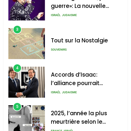
guerre»: La nouvelle
chanson de Boy George
ISRAÉL
JUDAISME
3
Tout sur la Nostalgie
SOUVENIRS
4
Accords d’Isaac:
l’alliance pourrait
s’étendre à 13 pays
ISRAÉL
JUDAISME
d’Amérique latine
5
2025, l’année la plus
meurtrière selon le
rapport d’ADL contre
FRANCE
ISRAÉL