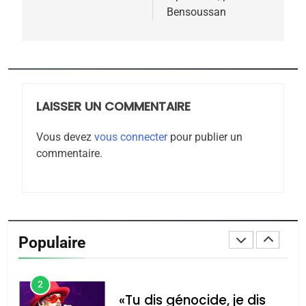
Bensoussan
7
CE QUI NOUS MANQUE –
Jacques Hadida
JUDAISME
LAISSER UN COMMENTAIRE
8
Maroc : Les amandes de
Vous devez
vous connecter
pour publier un
Tafraout, le miel de Tadla
commentaire.
Azilal consacrés produits
DAFINA
MAROC
du terroir
1
Oeil ravageur – Vanessa
De Loya Stauber
Populaire
CINEMA
ISRAÉL
2
«Tu dis génocide, je dis