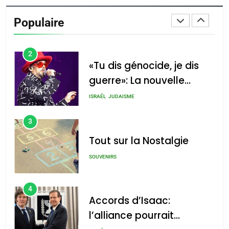
De Loya Stauber
Populaire
CINEMA
ISRAÉL
2
«Tu dis génocide, je dis
guerre»: La nouvelle
chanson de Boy George
ISRAÉL
JUDAISME
3
Tout sur la Nostalgie
SOUVENIRS
4
Accords d’Isaac:
l’alliance pourrait