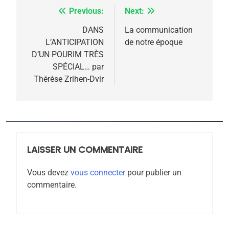
l’antisémitisme
Previous:
Next:
Navigation
6
FIÈRE, DIGNE ET RÉSILIENTE :
de
DANS
La communication
POURQUOI JE REVENDIQUE
L’ANTICIPATION
de notre époque
l’article
MA JUDAÏTE par Thérèse
D’UN POURIM TRÈS
ISRAÉL
JUDAISME
SPÉCIAL… par
Zrihen-Dvir
Thérèse Zrihen-Dvir
7
CE QUI NOUS MANQUE –
Jacques Hadida
JUDAISME
LAISSER UN COMMENTAIRE
8
Maroc : Les amandes de
Vous devez
vous connecter
pour publier un
Tafraout, le miel de Tadla
commentaire.
Azilal consacrés produits
DAFINA
MAROC
du terroir
1
Oeil ravageur – Vanessa