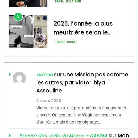
s’étendre à 13 pays
ISRAÉL
JUDAISME
d’Amérique latine
5
2025, l’année la plus
meurtrière selon le
rapport d’ADL contre
FRANCE
ISRAÉL
l’antisémitisme
6
FIÈRE, DIGNE ET RÉSILIENTE :
POURQUOI JE REVENDIQUE
sur
Une Mission pas comme
admin
MA JUDAÏTE par Thérèse
les autres, par Victor Ihiya
ISRAÉL
JUDAISME
Assouline
Zrihen-Dvir
7
2 mars 2026
CE QUI NOUS MANQUE –
Victor, ton texte est profondément émouvant et
Jacques Hadida
sincère. On sent qu’il ne s’agit non seulement
d’un récit, mais d’un témoignage…
JUDAISME
sur
Mon
Pourim des Juifs du Maroc - DAFINA