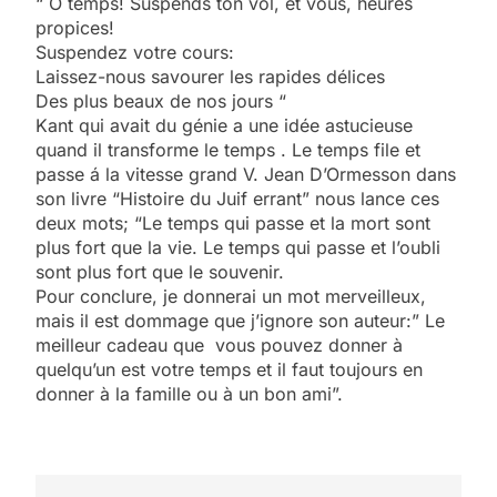
“ O temps! Suspends ton vol, et vous, heures
propices!
Suspendez votre cours:
Laissez-nous savourer les rapides délices
Des plus beaux de nos jours “
Kant qui avait du génie a une idée astucieuse
quand il transforme le temps . Le temps file et
passe á la vitesse grand V. Jean D’Ormesson dans
son livre “Histoire du Juif errant” nous lance ces
deux mots; “Le temps qui passe et la mort sont
plus fort que la vie. Le temps qui passe et l’oubli
sont plus fort que le souvenir.
Pour conclure, je donnerai un mot merveilleux,
mais il est dommage que j’ignore son auteur:” Le
meilleur cadeau que vous pouvez donner à
quelqu’un est votre temps et il faut toujours en
5
donner à la famille ou à un bon ami”.
2025, l’année la plus
meurtrière selon le
rapport d’ADL contre
FRANCE
ISRAÉL