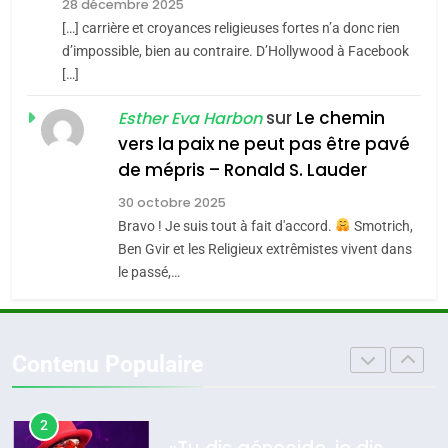
Zrihen-Dvir
28 décembre 2025
SOUVENIRS
[…] carrière et croyances religieuses fortes n’a donc rien
7
CE QUI NOUS MANQUE –
d’impossible, bien au contraire. D’Hollywood à Facebook
[…]
Jacques Hadida
4
Accords d’Isaac:
sur
Le chemin
JUDAISME
Esther Eva Harbon
l’alliance pourrait
vers la paix ne peut pas être pavé
s’étendre à 13 pays
8
de mépris – Ronald S. Lauder
ISRAÉL
JUDAISME
Maroc : Les amandes de
d’Amérique latine
30 octobre 2025
Tafraout, le miel de Tadla
5
Bravo ! Je suis tout à fait d'accord.
Smotrich,
2025, l’année la plus
Azilal consacrés produits
DAFINA
MAROC
Ben Gvir et les Religieux extrêmistes vivent dans
meurtrière selon le
du terroir
le passé,…
rapport d’ADL contre
1
FRANCE
ISRAÉL
Oeil ravageur – Vanessa De
l’antisémitisme
Loya Stauber
6
Contenu Populaire
FIÈRE, DIGNE ET RÉSILIENTE :
CINEMA
ISRAÉL
POURQUOI JE REVENDIQUE
MA JUDAÏTE par Thérèse
2
ISRAÉL
JUDAISME