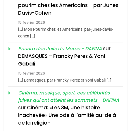
8
pourim chez les Americains – par Junes
Maroc : Les amandes de
Davis-Cohen
Tafraout, le miel de Tadla
15 février 2026
Azilal consacrés produits
DAFINA
MAROC
[…] Mon Pourim chez les Americains, par-junes-davis-
du terroir
cohen […]
1
Oeil ravageur – Vanessa
sur
Pourim des Juifs du Maroc - DAFINA
De Loya Stauber
DEMASQUES – Francky Perez & Yoni
5
Gabali
CINEMA
ISRAÉL
2025, l’année la plus
15 février 2026
meurtrière selon le rapport
2
[…] Demasques, par Francky Perez et Yoni Gabali […]
«Tu dis génocide, je dis
d’ADL contre
FRANCE
ISRAÉL
guerre»: La nouvelle
Cinéma, musique, sport, ces célébrités
l’antisémitisme
juives qui ont atteint les sommets - DAFINA
chanson de Boy George
6
ISRAÉL
JUDAISME
FIÈRE, DIGNE ET RÉSILIENTE :
sur
Cinéma: «Les 3M, une histoire
inachevée» Une ode à l’amitié au-delà
POURQUOI JE REVENDIQUE
3
de la religion
MA JUDAÏTE par Thérèse
Tout sur la Nostalgie
ISRAÉL
JUDAISME