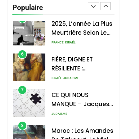
S’étendre À 13 Pays
Populaire
ISRAÉL
JUDAISME
D’Amérique Latine
5
2025, L’année La Plus
Meurtrière Selon Le
Rapport D’ADL
FRANCE
ISRAÉL
Contre
6
FIÈRE, DIGNE ET
L’antisémitisme
RÉSILIENTE :
POURQUOI JE
ISRAÉL
JUDAISME
REVENDIQUE MA
7
CE QUI NOUS
JUDAÏTE Par Thérèse
MANQUE – Jacques
Zrihen-Dvir
Hadida
JUDAISME
8
Maroc : Les Amandes