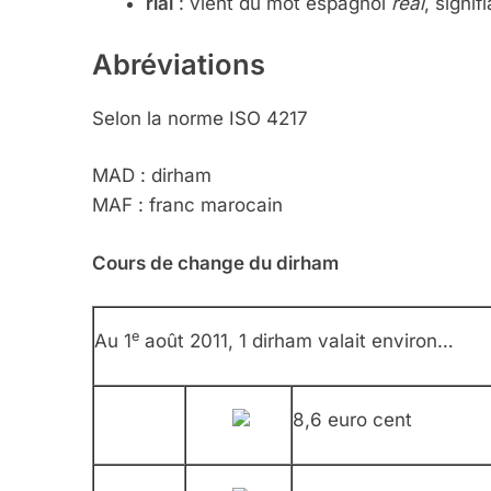
rial
: vient du mot espagnol
real
, signif
Abréviations
Selon la norme ISO 4217
MAD : dirham
MAF : franc marocain
Cours de change du dirham
e
Au 1
août 2011, 1 dirham valait environ…
8,6 euro cent