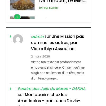
De Tafraout, Le Miel
De Tadla Azilal
DAFINA
MAROC
Consacrés Produits
1
Oeil Ravageur –
Du Terroir
Vanessa De Loya
Stauber
CINEMA
ISRAÉL
sur
Une Mission pas
admin
comme les autres, par
2
«Tu Dis Génocide, Je
Victor Ihiya Assouline
Dis Guerre»: La
2 mars 2026
Nouvelle Chanson De
Victor, ton texte est profondément
ISRAÉL
JUDAISME
Boy George
émouvant et sincère. On sent qu’il ne
3
s’agit non seulement d’un récit, mais
Tout Sur La Nostalgie
d’un témoignage…
SOUVENIRS
Pourim des Juifs du Maroc - DAFINA
4
sur
Mon pourim chez les
Accords D’Isaac:
Americains – par Junes Davis-
L’alliance Pourrait