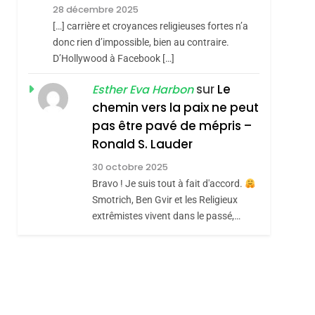
De Tafraout, Le Miel
28 décembre 2025
De Tadla Azilal
DAFINA
MAROC
[…] carrière et croyances religieuses fortes n’a
Consacrés Produits
donc rien d’impossible, bien au contraire.
D’Hollywood à Facebook […]
Du Terroir
sur
Le
Esther Eva Harbon
chemin vers la paix ne peut
pas être pavé de mépris –
Ronald S. Lauder
30 octobre 2025
Bravo ! Je suis tout à fait d'accord.
Smotrich, Ben Gvir et les Religieux
extrêmistes vivent dans le passé,…