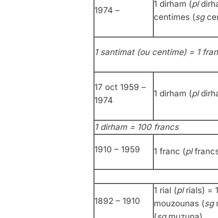
1 dirham (
pl
dirh
1974 –
centimes (
sg
ce
1 santimat (ou centime) = 1 fra
17 oct 1959 –
1 dirham (
pl
dirh
1974
1 dirham = 100 francs
1910 – 1959
1 franc (
pl
francs
1 rial (
pl
rials) =
1892 – 1910
mouzounas (
sg
(
sg
muzuna)