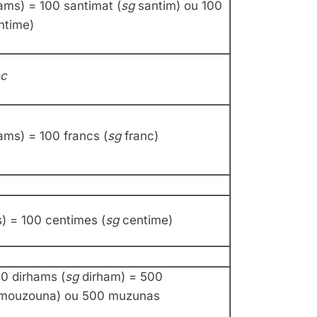
ams) = 100 santimat (
sg
santim) ou 100
ntime)
nc
ams) = 100 francs (
sg
franc)
) = 100 centimes (
sg
centime)
 10 dirhams (
sg
dirham) = 500
mouzouna) ou 500 muzunas