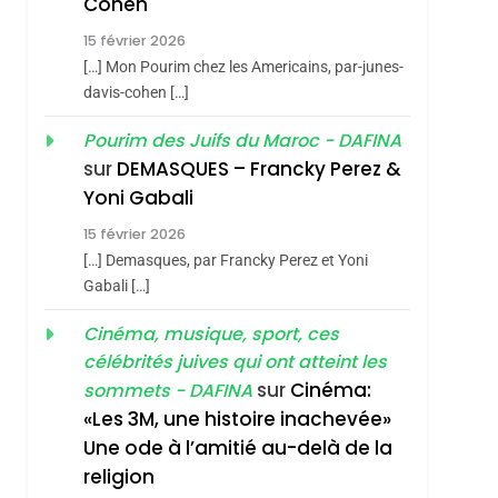
Cohen
S’étendre À 13 Pays
ISRAÉL
JUDAISME
15 février 2026
D’Amérique Latine
5
[…] Mon Pourim chez les Americains, par-junes-
2025, L’année La Plus
davis-cohen […]
Meurtrière Selon Le
Pourim des Juifs du Maroc - DAFINA
Rapport D’ADL
FRANCE
ISRAÉL
sur
DEMASQUES – Francky Perez &
Contre
6
Yoni Gabali
FIÈRE, DIGNE ET
L’antisémitisme
15 février 2026
RÉSILIENTE :
[…] Demasques, par Francky Perez et Yoni
POURQUOI JE
ISRAÉL
JUDAISME
Gabali […]
REVENDIQUE MA
7
Cinéma, musique, sport, ces
CE QUI NOUS
JUDAÏTE Par Thérèse
célébrités juives qui ont atteint les
MANQUE – Jacques
Zrihen-Dvir
sur
Cinéma:
sommets - DAFINA
Hadida
JUDAISME
«Les 3M, une histoire inachevée»
Une ode à l’amitié au-delà de la
8
Maroc : Les Amandes
religion