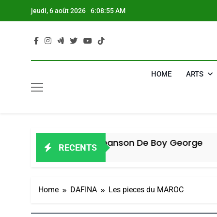
Skip
jeudi, 6 août 2026
6:08:56 AM
to
content
HOME
ARTS
: La Nouvelle Chanson De Boy George
RECENTS
Home
DAFINA
Les pieces du MAROC