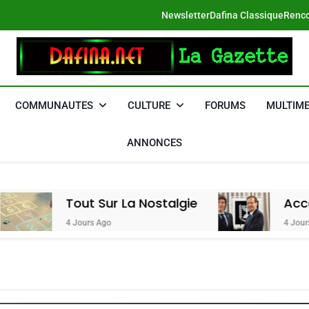
Newsletter
Dafina Classique
Renco
DAFINA
Le Net Des Juifs Du Maroc
COMMUNAUTES
CULTURE
FORUMS
MULTIME
ANNONCES
Tout Sur La Nostalgie
Accords D’Isaac
4 Jours Ago
4 Jours Ago