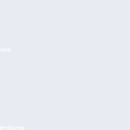
tine
sémitisme