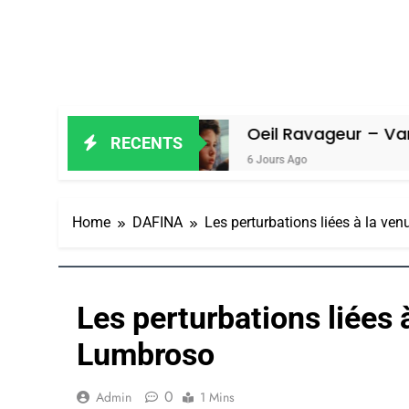
 Amiel
Oeil Ravageur – Vanessa De 
RECENTS
6 Jours Ago
Home
DAFINA
Les perturbations liées à la v
Les perturbations liées 
Lumbroso
0
Admin
1 Mins