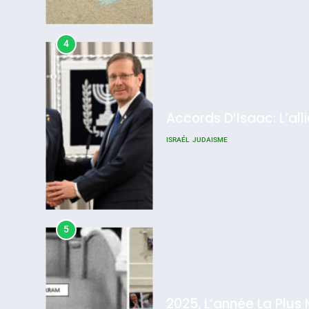
4
Accords D’Isaac: L’all
ISRAÉL
JUDAISME
5
2025, L’année La Plus