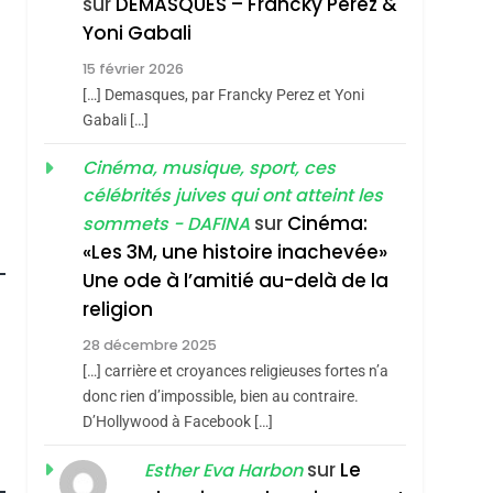
sur
DEMASQUES – Francky Perez &
Nouvelle Chanson De
ISRAÉL
JUDAISME
Yoni Gabali
Boy George
3
15 février 2026
Tout Sur La Nostalgie
[…] Demasques, par Francky Perez et Yoni
SOUVENIRS
Gabali […]
4
Cinéma, musique, sport, ces
Accords D’Isaac:
célébrités juives qui ont atteint les
L’alliance Pourrait
sur
Cinéma:
sommets - DAFINA
S’étendre À 13 Pays
ISRAÉL
JUDAISME
«Les 3M, une histoire inachevée»
D’Amérique Latine
Une ode à l’amitié au-delà de la
5
2025, L’année La Plus
religion
Meurtrière Selon Le
28 décembre 2025
Rapport D’ADL
FRANCE
ISRAÉL
[…] carrière et croyances religieuses fortes n’a
Contre
donc rien d’impossible, bien au contraire.
6
FIÈRE, DIGNE ET
D’Hollywood à Facebook […]
L’antisémitisme
RÉSILIENTE :
roduits Du
sur
Le
Esther Eva Harbon
POURQUOI JE