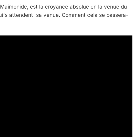
r Maimonide, est la croyance absolue en la venue du
uifs attendent sa venue. Comment cela se passera-
 Meurtrière Selon Le Rapport D’ADL Contre L’anti
IENTE : POURQUOI JE REVENDIQUE MA JUDAÏTE Par T