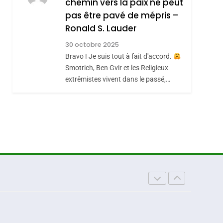
chemin vers la paix ne peut
ISRAÉL
JUDAISME
REVENDIQUE MA
pas être pavé de mépris –
7
CE QUI NOUS
JUDAÏTE Par Thérèse
Ronald S. Lauder
MANQUE – Jacques
Zrihen-Dvir
30 octobre 2025
Hadida
Bravo ! Je suis tout à fait d'accord.
JUDAISME
Smotrich, Ben Gvir et les Religieux
8
extrêmistes vivent dans le passé,…
Maroc : Les Amandes
De Tafraout, Le Miel
De Tadla Azilal
DAFINA
MAROC
Consacrés Produits
Du Terroir