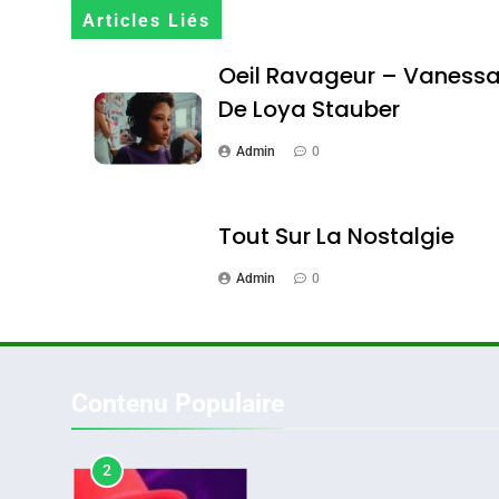
Terroir
Articles Liés
DAFINA
MAROC
Oeil Ravageur – Vaness
De Loya Stauber
Admin
0
1
Tout Sur La Nostalgie
Admin
0
Oeil Ravageur – Vane
CINEMA
ISRAÉL
Contenu Populaire
2