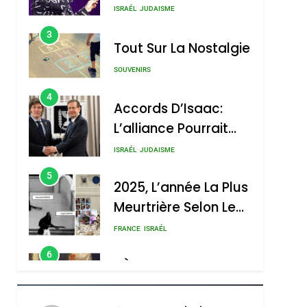
Nouvelle Chanson De
ISRAÉL
JUDAISME
Boy George
3
Tout Sur La Nostalgie
SOUVENIRS
4
Accords D’Isaac:
L’alliance Pourrait
S’étendre À 13 Pays
ISRAÉL
JUDAISME
D’Amérique Latine
5
2025, L’année La Plus
Meurtrière Selon Le
Rapport D’ADL
FRANCE
ISRAÉL
Contre
6
FIÈRE, DIGNE ET
L’antisémitisme
RÉSILIENTE :
POURQUOI JE