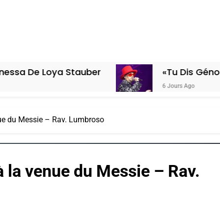
Loya Stauber
«Tu Dis Génocide, Je D
6 Jours Ago
enue du Messie – Rav. Lumbroso
à la venue du Messie – Rav.