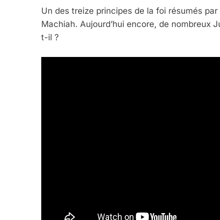
Un des treize principes de la foi résumés pa
Machiah. Aujourd’hui encore, de nombreux J
t-il ?
2025, L’année La Plus
FRANCE
ISRAÉL
6
FIÈRE, DIGNE ET RÉSIL
Dvir
ISRAÉL
JUDAISME