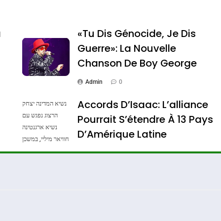
a
«Tu Dis Génocide, Je Dis
Guerre»: La Nouvelle
Chanson De Boy George
Admin
0
Accords D’Isaac: L’alliance
נשיא המדינה יצחק
הרצוג נפגש עם
Pourrait S’étendre À 13 Pays
נשיא ארגנטינה
ssa De Loya Stauber
D’Amérique Latine
חוויאר מיליי, במשכן
הנשיא בירושלים.
Admin
0
צילום: חיים צח /
לע"מ Photos By
: Haim Zach /
GPO