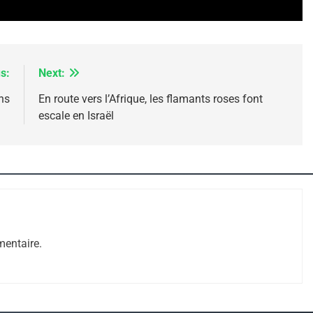
s:
Next:
ns
En route vers l’Afrique, les flamants roses font
escale en Israël
 – Jacques Hadida
entaire.
e Tafraout, Le Miel De Tadla Azilal Consacrés P