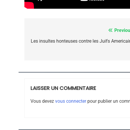
7
Previou
Navigation
de
Les insultes honteuses contre les Juifs Americai
CE QUI NOUS MANQUE
l’article
JUDAISME
LAISSER UN COMMENTAIRE
8
Vous devez
vous connecter
pour publier un comm
Maroc : Les Amandes D