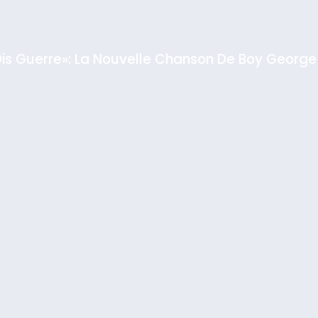
Dis Guerre»: La Nouvelle Chanson De Boy George
rt