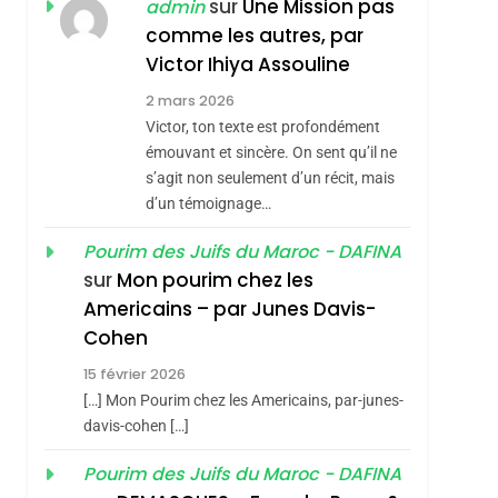
ISRAÉL
JUDAISME
sur
Une Mission pas
admin
REVENDIQUE MA
comme les autres, par
7
CE QUI NOUS
JUDAÏTE Par Thérèse
Victor Ihiya Assouline
MANQUE – Jacques
sémitisme
Zrihen-Dvir
2 mars 2026
Hadida
Victor, ton texte est profondément
JUDAISME
émouvant et sincère. On sent qu’il ne
8
s’agit non seulement d’un récit, mais
Maroc : Les Amandes
d’un témoignage…
De Tafraout, Le Miel
De Tadla Azilal
Pourim des Juifs du Maroc - DAFINA
DAFINA
MAROC
sur
Mon pourim chez les
Consacrés Produits
1
Americains – par Junes Davis-
Oeil Ravageur –
Du Terroir
Cohen
Vanessa De Loya
hérèse Zrihen-
15 février 2026
Stauber
CINEMA
ISRAÉL
[…] Mon Pourim chez les Americains, par-junes-
2
davis-cohen […]
«Tu Dis Génocide, Je
Pourim des Juifs du Maroc - DAFINA
Dis Guerre»: La