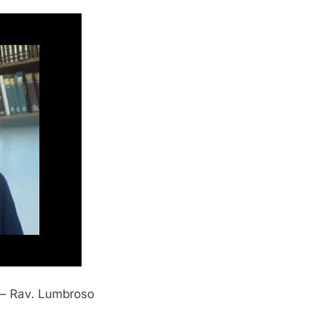
e – Rav. Lumbroso