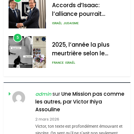
2025, l’année la plus
meurtrière selon le
2025, l’année la plus
rapport d’ADL contre
meurtrière selon le rapport
FRANCE
ISRAÉL
l’antisémitisme
d’ADL contre
6
l’antisémitisme
FIÈRE, DIGNE ET RÉSILIENTE :
POURQUOI JE REVENDIQUE
admin
0
MA JUDAÏTE par Thérèse
ISRAÉL
JUDAISME
Zrihen-Dvir
7
CE QUI NOUS MANQUE –
Jacques Hadida
sur
Une Mission pas comme
admin
les autres, par Victor Ihiya
JUDAISME
Assouline
8
2 mars 2026
Maroc : Les amandes de
Victor, ton texte est profondément émouvant et
Tafraout, le miel de Tadla
sincère. On sent qu’il ne s’agit non seulement