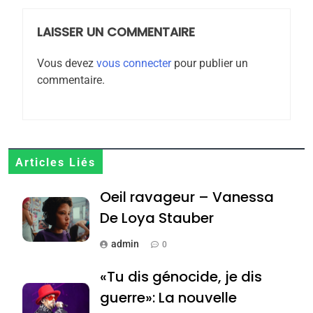
POURQUOI JE REVENDIQUE
MA JUDAÏTE par Thérèse
LAISSER UN COMMENTAIRE
ISRAÉL
JUDAISME
Zrihen-Dvir
Vous devez
vous connecter
pour publier un
7
commentaire.
CE QUI NOUS MANQUE –
Jacques Hadida
JUDAISME
8
Articles Liés
Maroc : Les amandes de
Oeil ravageur – Vanessa
Tafraout, le miel de Tadla
Azilal consacrés produits
De Loya Stauber
DAFINA
MAROC
du terroir
admin
0
1
Oeil ravageur – Vanessa
«Tu dis génocide, je dis
De Loya Stauber
guerre»: La nouvelle
CINEMA
ISRAÉL