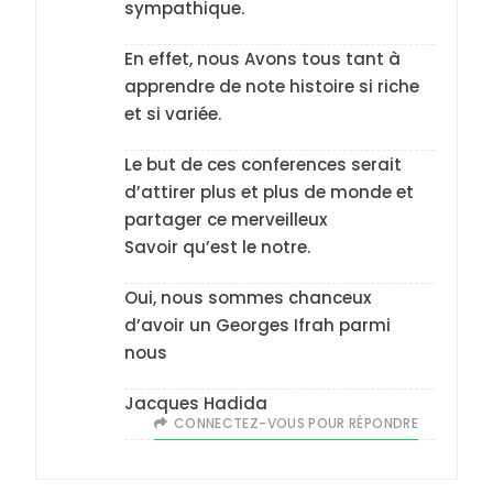
sympathique.
En effet, nous Avons tous tant à
apprendre de note histoire si riche
et si variée.
Le but de ces conferences serait
d’attirer plus et plus de monde et
partager ce merveilleux
Savoir qu’est le notre.
Oui, nous sommes chanceux
5
d’avoir un Georges Ifrah parmi
2025, l’année la plus
nous
meurtrière selon le
rapport d’ADL contre
Jacques Hadida
FRANCE
ISRAÉL
CONNECTEZ-VOUS POUR RÉPONDRE
l’antisémitisme
6
FIÈRE, DIGNE ET RÉSILIENTE :