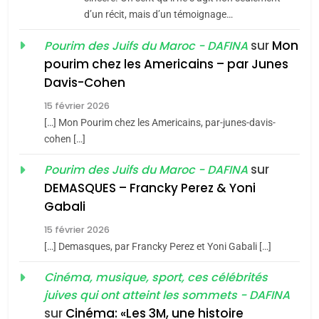
Azilal consacrés produits
d’un récit, mais d’un témoignage…
DAFINA
MAROC
du terroir
sur
Mon
Pourim des Juifs du Maroc - DAFINA
1
pourim chez les Americains – par Junes
Oeil ravageur – Vanessa
Davis-Cohen
De Loya Stauber
15 février 2026
5
CINEMA
ISRAÉL
2025, l’année la plus
[…] Mon Pourim chez les Americains, par-junes-davis-
cohen […]
meurtrière selon le rapport
2
«Tu dis génocide, je dis
d’ADL contre
sur
Pourim des Juifs du Maroc - DAFINA
FRANCE
ISRAÉL
guerre»: La nouvelle
l’antisémitisme
DEMASQUES – Francky Perez & Yoni
chanson de Boy George
6
Gabali
ISRAÉL
JUDAISME
FIÈRE, DIGNE ET RÉSILIENTE :
15 février 2026
POURQUOI JE REVENDIQUE
3
[…] Demasques, par Francky Perez et Yoni Gabali […]
MA JUDAÏTE par Thérèse
Tout sur la Nostalgie
ISRAÉL
JUDAISME
Cinéma, musique, sport, ces célébrités
Zrihen-Dvir
SOUVENIRS
juives qui ont atteint les sommets - DAFINA
7
CE QUI NOUS MANQUE –
sur
Cinéma: «Les 3M, une histoire