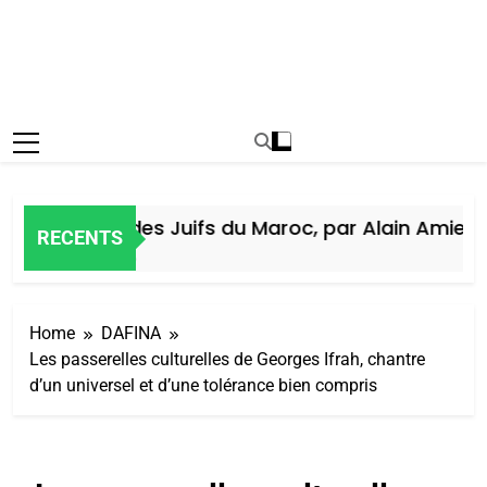
Histoire des Juifs du Maroc, par Alain Amiel
RECENTS
1 Semaine Ago
Home
DAFINA
Les passerelles culturelles de Georges Ifrah, chantre
d’un universel et d’une tolérance bien compris