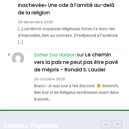
inachevée» Une ode à l’amitié au-delà
Jacques Hadida
4
Accords d’Isaac:
de la religion
JUDAISME
l’alliance pourrait
28 décembre 2025
s’étendre à 13 pays
[…] carrière et croyances religieuses fortes n’a donc rien
8
ISRAÉL
JUDAISME
Maroc : Les amandes de
d’impossible, bien au contraire. D’Hollywood à Facebook
d’Amérique latine
[…]
Tafraout, le miel de Tadla
5
2025, l’année la plus
Azilal consacrés produits
sur
Le chemin
DAFINA
MAROC
Esther Eva Harbon
meurtrière selon le
du terroir
vers la paix ne peut pas être pavé
rapport d’ADL contre
1
de mépris – Ronald S. Lauder
FRANCE
ISRAÉL
Oeil ravageur – Vanessa De
l’antisémitisme
30 octobre 2025
Loya Stauber
6
Bravo ! Je suis tout à fait d'accord.
Smotrich,
FIÈRE, DIGNE ET RÉSILIENTE :
CINEMA
ISRAÉL
Ben Gvir et les Religieux extrêmistes vivent dans
POURQUOI JE REVENDIQUE
le passé,…
MA JUDAÏTE par Thérèse
2
ISRAÉL
JUDAISME
«Tu dis génocide, je dis
Zrihen-Dvir
guerre»: La nouvelle
7
Contenu Populaire
CE QUI NOUS MANQUE –
chanson de Boy George