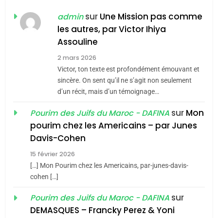
CE QUI NOUS MANQUE –
Jacques Hadida
sur
Une Mission pas comme
admin
les autres, par Victor Ihiya
JUDAISME
Assouline
8
2 mars 2026
Maroc : Les amandes de
Victor, ton texte est profondément émouvant et
Tafraout, le miel de Tadla
sincère. On sent qu’il ne s’agit non seulement
Azilal consacrés produits
d’un récit, mais d’un témoignage…
DAFINA
MAROC
du terroir
sur
Mon
Pourim des Juifs du Maroc - DAFINA
1
pourim chez les Americains – par Junes
Oeil ravageur – Vanessa
Davis-Cohen
De Loya Stauber
15 février 2026
5
CINEMA
ISRAÉL
2025, l’année la plus
[…] Mon Pourim chez les Americains, par-junes-davis-
cohen […]
meurtrière selon le rapport
2
«Tu dis génocide, je dis
d’ADL contre
sur
Pourim des Juifs du Maroc - DAFINA
FRANCE
ISRAÉL
guerre»: La nouvelle
l’antisémitisme
DEMASQUES – Francky Perez & Yoni