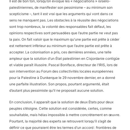
Il est de bon ton, lorsqu’on évoque les « négociations » israélo-
palestiniennes, de manifester son pessimisme – au minimum son
scepticisme –, tant il est vrai que les arguments qui vont dans ce
sens ne manquent pas. Les obstacles à la réussite des négociations
sont trop nombreux, la volonté des responsables fait défaut, les
opinions respectives sont persuadées que l’autre partie ne veut pas
la paix. On fait valoir que le maximum qu’une partie est prête à céder
est nettement inférieur au minimum que l’autre partie est prête à
accepter. La colonisation a pris, ces dernières années, une telle
ampleur que la solution d’un État palestinien en Cisjordanie contigüe
et viable paraît illusoire. Pascal Boniface, directeur de l’IRIS, lors de
son intervention au Forum des collectivités locales européennes
pour la Palestine à Dunkerque le 29 novembre dernier, en a donné
une parfaite illustration. Son propos, pourtant argumenté, était
d’autant plus pessimiste qu’il ne proposait aucune solution.
En conclusion, il apparaît que la solution de deux États pour deux
peuples s’éloigne. Cette solution est considérée, certes, comme
souhaitable, mais hélas impossible à mettre concrètement en œuvre.
Pourtant, la majorité des experts se retrouvent lorsqu’il s’agit de
définir ce que pourraient être les termes d’un accord : frontières de