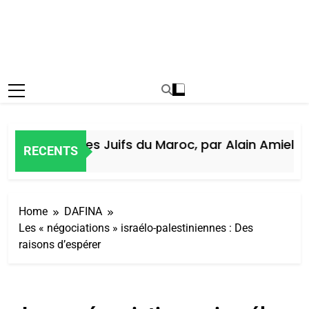
Histoire des Juifs du Maroc, par Alain Amiel
RECENTS
1 Semaine Ago
Home
DAFINA
Les « négociations » israélo-palestiniennes : Des
raisons d’espérer