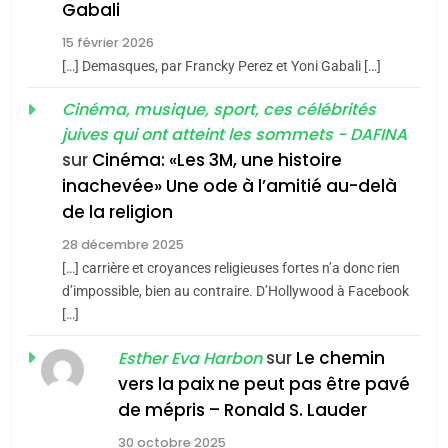
chanson de Boy George
6
Gabali
ISRAÉL
JUDAISME
FIÈRE, DIGNE ET RÉSILIENTE :
15 février 2026
POURQUOI JE REVENDIQUE
3
[…] Demasques, par Francky Perez et Yoni Gabali […]
MA JUDAÏTE par Thérèse
Tout sur la Nostalgie
ISRAÉL
JUDAISME
Cinéma, musique, sport, ces célébrités
Zrihen-Dvir
SOUVENIRS
juives qui ont atteint les sommets - DAFINA
7
CE QUI NOUS MANQUE –
sur
Cinéma: «Les 3M, une histoire
inachevée» Une ode à l’amitié au-delà
Jacques Hadida
4
Accords d’Isaac:
de la religion
JUDAISME
l’alliance pourrait
28 décembre 2025
s’étendre à 13 pays
[…] carrière et croyances religieuses fortes n’a donc rien
8
ISRAÉL
JUDAISME
Maroc : Les amandes de
d’impossible, bien au contraire. D’Hollywood à Facebook
d’Amérique latine
[…]
Tafraout, le miel de Tadla
5
2025, l’année la plus
Azilal consacrés produits
sur
Le chemin
DAFINA
MAROC
Esther Eva Harbon
meurtrière selon le
du terroir
vers la paix ne peut pas être pavé
rapport d’ADL contre
1
de mépris – Ronald S. Lauder
FRANCE
ISRAÉL
Oeil ravageur – Vanessa De
l’antisémitisme
30 octobre 2025