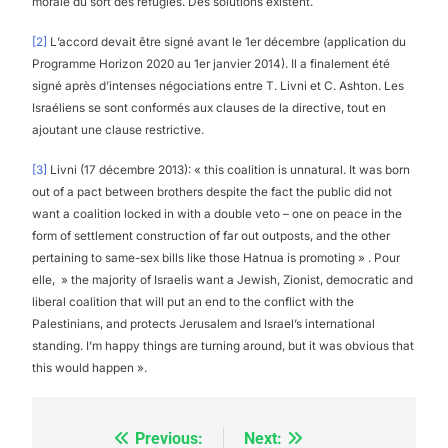
morale du sort des réfugiés. Des solutions existent.
[2]
L’accord devait être signé avant le 1er décembre (application du
Programme Horizon 2020 au 1er janvier 2014). Il a finalement été
signé après d’intenses négociations entre T. Livni et C. Ashton. Les
Israéliens se sont conformés aux clauses de la directive, tout en
ajoutant une clause restrictive.
[3]
Livni (17 décembre 2013): « this coalition is unnatural. It was born
out of a pact between brothers despite the fact the public did not
want a coalition locked in with a double veto – one on peace in the
form of settlement construction of far out outposts, and the other
pertaining to same-sex bills like those Hatnua is promoting » . Pour
elle, » the majority of Israelis want a Jewish, Zionist, democratic and
liberal coalition that will put an end to the conflict with the
Palestinians, and protects Jerusalem and Israel’s international
standing. I’m happy things are turning around, but it was obvious that
this would happen ».
Previous:
Next:
Navigation