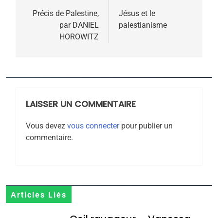
5
2025, l’année la plus
de
Précis de Palestine,
Jésus et le
meurtrière selon le
par DANIEL
palestianisme
l’article
HOROWITZ
rapport d’ADL contre
FRANCE
ISRAÉL
l’antisémitisme
6
FIÈRE, DIGNE ET RÉSILIENTE :
POURQUOI JE REVENDIQUE
MA JUDAÏTE par Thérèse
LAISSER UN COMMENTAIRE
ISRAÉL
JUDAISME
Zrihen-Dvir
Vous devez
vous connecter
pour publier un
7
commentaire.
CE QUI NOUS MANQUE –
Jacques Hadida
JUDAISME
8
Articles Liés
Maroc : Les amandes de