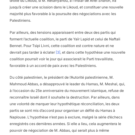
droite du Likoud, si M. Netanyahou, à l’instar de Ariel Sharon, ira
jusqu’à créer une scission dans le Likoud, et constituer une nouvelle
majorité plus favorable à la poursuite des négociations avec les
Palestiniens.
Par ailleurs, des tensions apparaissent entre deux des partis qui
forment l’actuelle coalition, le parti de Yaïr Lapid et celui de Naftali
Bennet. Pour Tsipi Livni, cette coalition est contre nature et ne
devrait pas tarder à éclater
[3]
, et dans cette hypothèse une nouvelle
coalition pourrait voir le jour qui associerait le Parti travailliste,
favorable à un accord de paix avec les Palestiniens.
Du côté palestinien, le président de l’Autorité palestinienne, M.
Mahmoud Abbas, a désapprouvé le leader du Hamas, M. Meshal, qui,
à l’occasion du 25e anniversaire du mouvement islamique, refuse de
reconnaître Israël dont il souhaite la destruction. Par ailleurs, dans
une volonté de marquer leur hypothétique réconciliation, les deux
partis se sont mis d’accord pour organiser un défilé du Hamas à
Naplouse. L’hypothèse n’est pas à exclure, malgré la série d’échecs
enregistrés ces dernières années. Si elle a lieu, cela augmentera le
pouvoir de négociation de M. Abbas, qui serait plus à même