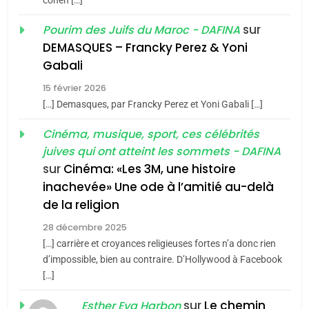
cohen […]
1
Oeil ravageur – Vanessa
sur
Pourim des Juifs du Maroc - DAFINA
De Loya Stauber
DEMASQUES – Francky Perez & Yoni
CINEMA
ISRAÉL
5
Gabali
2025, l’année la plus
15 février 2026
2
meurtrière selon le rapport
[…] Demasques, par Francky Perez et Yoni Gabali […]
«Tu dis génocide, je dis
d’ADL contre
FRANCE
ISRAÉL
guerre»: La nouvelle
Cinéma, musique, sport, ces célébrités
l’antisémitisme
chanson de Boy George
juives qui ont atteint les sommets - DAFINA
ISRAÉL
JUDAISME
6
FIÈRE, DIGNE ET RÉSILIENTE :
sur
Cinéma: «Les 3M, une histoire
inachevée» Une ode à l’amitié au-delà
3
POURQUOI JE REVENDIQUE
de la religion
MA JUDAÏTE par Thérèse
Tout sur la Nostalgie
ISRAÉL
JUDAISME
Zrihen-Dvir
28 décembre 2025
SOUVENIRS
[…] carrière et croyances religieuses fortes n’a donc rien
7
CE QUI NOUS MANQUE –
d’impossible, bien au contraire. D’Hollywood à Facebook
[…]
4
Jacques Hadida
Accords d’Isaac:
sur
Le chemin
JUDAISME
Esther Eva Harbon