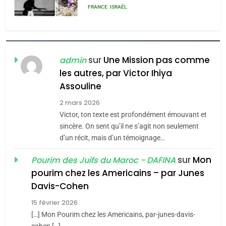
rapport d’ADL contre
FRANCE
ISRAÉL
l’antisémitisme
6
FIÈRE, DIGNE ET RÉSILIENTE :
POURQUOI JE REVENDIQUE
sur
Une Mission pas comme
admin
MA JUDAÏTE par Thérèse
ISRAÉL
JUDAISME
les autres, par Victor Ihiya
Zrihen-Dvir
Assouline
7
2 mars 2026
CE QUI NOUS MANQUE –
Victor, ton texte est profondément émouvant et
Jacques Hadida
sincère. On sent qu’il ne s’agit non seulement
JUDAISME
d’un récit, mais d’un témoignage…
sur
Mon
Pourim des Juifs du Maroc - DAFINA
8
Maroc : Les amandes de
pourim chez les Americains – par Junes
Davis-Cohen
Tafraout, le miel de Tadla
Azilal consacrés produits
15 février 2026
DAFINA
MAROC
du terroir
[…] Mon Pourim chez les Americains, par-junes-davis-