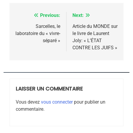
Previous:
Next:
Navigation
de
Sarcelles, le
Article du MONDE sur
laboratoire du « vivre-
le livre de Laurent
l’article
séparé »
Joly: « L’ÉTAT
CONTRE LES JUIFS »
5
2025, l’année la plus
meurtrière selon le
rapport d’ADL contre
LAISSER UN COMMENTAIRE
FRANCE
ISRAÉL
l’antisémitisme
Vous devez
vous connecter
pour publier un
6
FIÈRE, DIGNE ET RÉSILIENTE :
commentaire.
POURQUOI JE REVENDIQUE
MA JUDAÏTE par Thérèse
ISRAÉL
JUDAISME