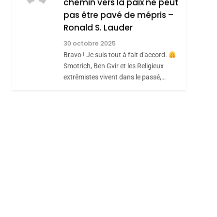
chemin vers la paix ne peut
ISRAÉL
JUDAISME
REVENDIQUE MA
pas être pavé de mépris –
7
CE QUI NOUS
JUDAÏTE Par Thérèse
Ronald S. Lauder
MANQUE – Jacques
Zrihen-Dvir
30 octobre 2025
Hadida
Bravo ! Je suis tout à fait d'accord.
JUDAISME
Smotrich, Ben Gvir et les Religieux
8
extrêmistes vivent dans le passé,…
Maroc : Les Amandes
sémitisme
De Tafraout, Le Miel
De Tadla Azilal
DAFINA
MAROC
Consacrés Produits
Du Terroir
hérèse Zrihen-