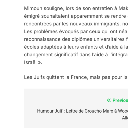
Mimoun souligne, lors de son entretien à Mak
émigré souhaitaient apparemment se rendre en 
5
rencontrées par les nouveaux immigrants, n
Les problèmes évoqués par ceux qui ont néan
reconnaissance des diplômes universitaires fr
écoles adaptées à leurs enfants et d’aide à 
2025, L’année La Plus
changement significatif dans l’aide à l’intégr
FRANCE
ISRAÉL
Israël ».
Les Juifs quittent la France, mais pas pour Is
6
Previou
Navigation
de
Humour Juif : Lettre de Groucho Marx à Woo
All
l’article
FIÈRE, DIGNE ET RÉSIL