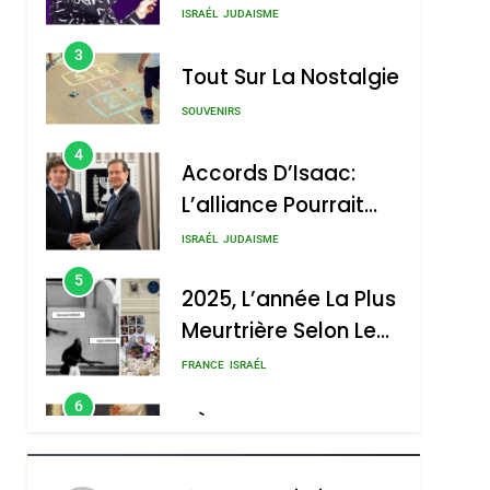
Nouvelle Chanson De
ISRAÉL
JUDAISME
Boy George
3
Tout Sur La Nostalgie
SOUVENIRS
4
Accords D’Isaac:
L’alliance Pourrait
S’étendre À 13 Pays
ISRAÉL
JUDAISME
D’Amérique Latine
5
2025, L’année La Plus
Meurtrière Selon Le
Rapport D’ADL
FRANCE
ISRAÉL
Contre
6
FIÈRE, DIGNE ET
L’antisémitisme
RÉSILIENTE :
POURQUOI JE