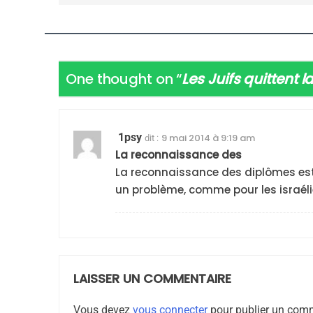
Dvir
ISRAÉL
JUDAISME
One thought on “
Les Juifs quittent 
7
1psy
9 mai 2014 à 9:19 am
dit :
La reconnaissance des
La reconnaissance des diplômes est l
CE QUI NOUS MANQUE
un problème, comme pour les israéli
JUDAISME
LAISSER UN COMMENTAIRE
8
Vous devez
vous connecter
pour publier un comm