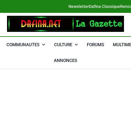
Newsletter
Dafina Classique
Renco
DAFINA
Le Net Des Juifs Du Maroc
COMMUNAUTES
CULTURE
FORUMS
MULTIME
ANNONCES