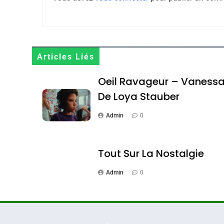
Maroc : Les Amandes D
Terroir
Articles Liés
DAFINA
MAROC
Oeil Ravageur – Vaness
De Loya Stauber
Admin
0
1
Tout Sur La Nostalgie
Admin
0
Oeil Ravageur – Vane
CINEMA
ISRAÉL