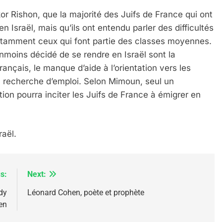
or Rishon, que la majorité des Juifs de France qui ont
Israël, mais qu’ils ont entendu parler des difficultés
otamment ceux qui font partie des classes moyennes.
moins décidé de se rendre en Israël sont la
ançais, le manque d’aide à l’orientation vers les
la recherche d’emploi. Selon Mimoun, seul un
 Meurtrière Selon Le Rapport D’ADL Contre L’anti
ation pourra inciter les Juifs de France à émigrer en
raël.
s:
Next:
dy
Léonard Cohen, poète et prophète
en
IENTE : POURQUOI JE REVENDIQUE MA JUDAÏTE Par T