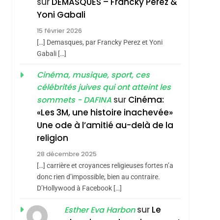
sur
DEMASQUES – Francky Perez &
Nouvelle Chanson De
ISRAÉL
JUDAISME
Yoni Gabali
Boy George
3
15 février 2026
Tout Sur La Nostalgie
[…] Demasques, par Francky Perez et Yoni
SOUVENIRS
Gabali […]
4
Cinéma, musique, sport, ces
Accords D’Isaac:
célébrités juives qui ont atteint les
L’alliance Pourrait
sur
Cinéma:
sommets - DAFINA
S’étendre À 13 Pays
ISRAÉL
JUDAISME
«Les 3M, une histoire inachevée»
D’Amérique Latine
Une ode à l’amitié au-delà de la
5
2025, L’année La Plus
religion
Meurtrière Selon Le
28 décembre 2025
Rapport D’ADL
FRANCE
ISRAÉL
[…] carrière et croyances religieuses fortes n’a
Contre
donc rien d’impossible, bien au contraire.
6
FIÈRE, DIGNE ET
D’Hollywood à Facebook […]
L’antisémitisme
RÉSILIENTE :
sur
Le
Esther Eva Harbon
POURQUOI JE