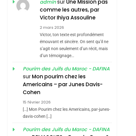
ISRAÉL
JUDAISME
sur
Une Mission pas
admin
REVENDIQUE MA
comme les autres, par
7
CE QUI NOUS
JUDAÏTE Par Thérèse
Victor Ihiya Assouline
MANQUE – Jacques
Zrihen-Dvir
2 mars 2026
Hadida
Victor, ton texte est profondément
JUDAISME
émouvant et sincère. On sent qu’il ne
8
s’agit non seulement d’un récit, mais
Maroc : Les Amandes
d’un témoignage…
De Tafraout, Le Miel
De Tadla Azilal
Pourim des Juifs du Maroc - DAFINA
DAFINA
MAROC
sur
Mon pourim chez les
Consacrés Produits
1
Americains – par Junes Davis-
Oeil Ravageur –
Du Terroir
Cohen
Vanessa De Loya
15 février 2026
Stauber
CINEMA
ISRAÉL
[…] Mon Pourim chez les Americains, par-junes-
2
davis-cohen […]
«Tu Dis Génocide, Je
Pourim des Juifs du Maroc - DAFINA
Dis Guerre»: La