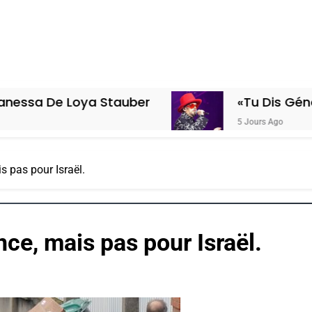
oya Stauber
«Tu Dis Génocide, Je Di
5 Jours Ago
s pas pour Israël.
nce, mais pas pour Israël.