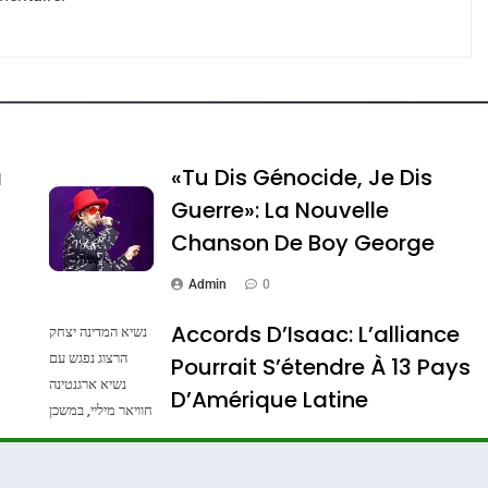
e Tafraout, Le Miel De Tadla Azilal Consacrés P
a
«Tu Dis Génocide, Je Dis
Guerre»: La Nouvelle
Chanson De Boy George
Admin
0
Accords D’Isaac: L’alliance
נשיא המדינה יצחק
הרצוג נפגש עם
Pourrait S’étendre À 13 Pays
נשיא ארגנטינה
ssa De Loya Stauber
D’Amérique Latine
חוויאר מיליי, במשכן
הנשיא בירושלים.
Admin
0
צילום: חיים צח /