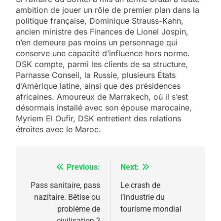
ambition de jouer un rôle de premier plan dans la
politique française, Dominique Strauss-Kahn,
ancien ministre des Finances de Lionel Jospin,
n’en demeure pas moins un personnage qui
conserve une capacité d’influence hors norme.
DSK compte, parmi les clients de sa structure,
Parnasse Conseil, la Russie, plusieurs États
d’Amérique latine, ainsi que des présidences
africaines. Amoureux de Marrakech, où il s’est
désormais installé avec son épouse marocaine,
Myriem El Oufir, DSK entretient des relations
étroites avec le Maroc.
Previous:
Next:
Navigation
5
de
Pass sanitaire, pass
Le crash de
2025, l’année la plus
nazitaire. Bêtise ou
l’industrie du
l’article
meurtrière selon le
problème de
tourisme mondial
civilisation ?