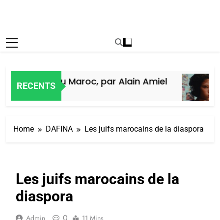
 des Juifs du Maroc, par Alain Amiel
RECENTS
go
7
Home
DAFINA
Les juifs marocains de la diaspora
Les juifs marocains de la
diaspora
0
Admin
11 Mins