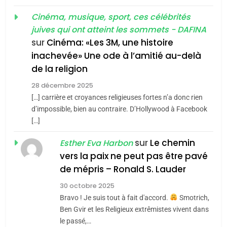
MA JUDAÏTE par Thérèse
Tout sur la Nostalgie
ISRAÉL
JUDAISME
Cinéma, musique, sport, ces célébrités
Zrihen-Dvir
SOUVENIRS
juives qui ont atteint les sommets - DAFINA
7
CE QUI NOUS MANQUE –
sur
Cinéma: «Les 3M, une histoire
inachevée» Une ode à l’amitié au-delà
Jacques Hadida
4
Accords d’Isaac:
de la religion
JUDAISME
l’alliance pourrait
28 décembre 2025
s’étendre à 13 pays
[…] carrière et croyances religieuses fortes n’a donc rien
8
ISRAÉL
JUDAISME
Maroc : Les amandes de
d’impossible, bien au contraire. D’Hollywood à Facebook
d’Amérique latine
[…]
Tafraout, le miel de Tadla
5
2025, l’année la plus
Azilal consacrés produits
sur
Le chemin
DAFINA
MAROC
Esther Eva Harbon
meurtrière selon le
du terroir
vers la paix ne peut pas être pavé
rapport d’ADL contre
1
FRANCE
ISRAÉL
de mépris – Ronald S. Lauder
Oeil ravageur – Vanessa De
l’antisémitisme
30 octobre 2025
Loya Stauber
6
Bravo ! Je suis tout à fait d'accord.
Smotrich,
FIÈRE, DIGNE ET RÉSILIENTE :
CINEMA
ISRAÉL
Ben Gvir et les Religieux extrêmistes vivent dans
POURQUOI JE REVENDIQUE
le passé,…