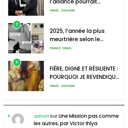
l’alliance pourrait
GPO
s’étendre à 13 pays
ISRAÉL
JUDAISME
d’Amérique latine
5
2025, l’année la plus
meurtrière selon le
2025, l’année la plus
rapport d’ADL contre
FRANCE
ISRAÉL
meurtrière selon le rapport
l’antisémitisme
d’ADL contre
6
l’antisémitisme
FIÈRE, DIGNE ET RÉSILIENTE :
POURQUOI JE REVENDIQUE
admin
0
MA JUDAÏTE par Thérèse
ISRAÉL
JUDAISME
Zrihen-Dvir
7
CE QUI NOUS MANQUE –
Jacques Hadida
sur
Une Mission pas comme
admin
les autres, par Victor Ihiya
JUDAISME