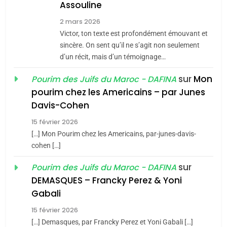
Assouline
8
2 mars 2026
Maroc : Les amandes de
Victor, ton texte est profondément émouvant et
Tafraout, le miel de Tadla
sincère. On sent qu’il ne s’agit non seulement
Azilal consacrés produits
d’un récit, mais d’un témoignage…
DAFINA
MAROC
du terroir
sur
Mon
Pourim des Juifs du Maroc - DAFINA
1
pourim chez les Americains – par Junes
Oeil ravageur – Vanessa
Davis-Cohen
De Loya Stauber
15 février 2026
5
CINEMA
ISRAÉL
2025, l’année la plus
[…] Mon Pourim chez les Americains, par-junes-davis-
cohen […]
meurtrière selon le rapport
2
«Tu dis génocide, je dis
d’ADL contre
sur
Pourim des Juifs du Maroc - DAFINA
FRANCE
ISRAÉL
guerre»: La nouvelle
l’antisémitisme
DEMASQUES – Francky Perez & Yoni
chanson de Boy George
6
Gabali
ISRAÉL
JUDAISME
FIÈRE, DIGNE ET RÉSILIENTE :
15 février 2026
POURQUOI JE REVENDIQUE
3
[…] Demasques, par Francky Perez et Yoni Gabali […]