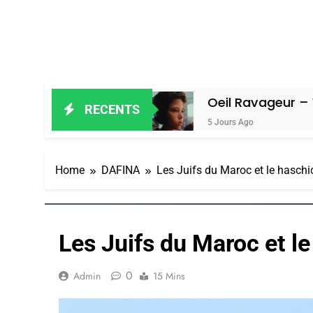
ain Amiel
Oeil Ravageur – Vanessa D
RECENTS
5 Jours Ago
Home
DAFINA
Les Juifs du Maroc et le haschi
Les Juifs du Maroc et l
0
Admin
15 Mins