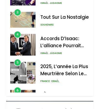
Nouvelle Chanson De
ISRAÉL
JUDAISME
Boy George
3
Tout Sur La Nostalgie
SOUVENIRS
4
Accords D’Isaac:
L’alliance Pourrait
S’étendre À 13 Pays
ISRAÉL
JUDAISME
D’Amérique Latine
5
2025, L’année La Plus
Meurtrière Selon Le
Rapport D’ADL
FRANCE
ISRAÉL
Contre
6
FIÈRE, DIGNE ET
L’antisémitisme
RÉSILIENTE :
POURQUOI JE