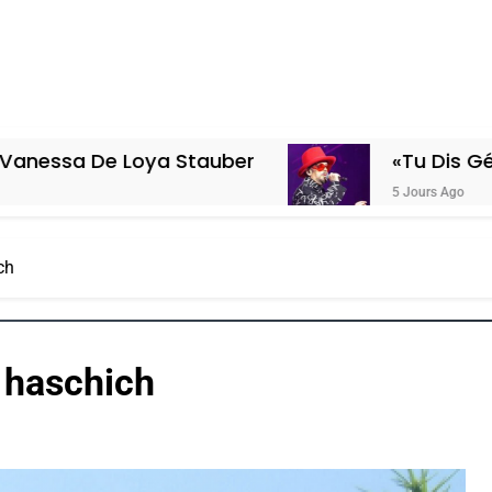
e Loya Stauber
«Tu Dis Génocide, Je
5 Jours Ago
ch
e haschich