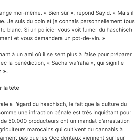
lange moi-même. « Bien sûr », répond Sayid. « Mais il
ue. Je suis du coin et je connais personnellement tous
ste blanc. Si un policier vous voit fumer du haschisch
tement et vous demandera un pot-de-vin. »
nt à un ami où il se sent plus à l’aise pour préparer
vec la bénédiction, « Sacha wa’raha », qui signifie
 ».
 la tête
rale à l’égard du haschisch, le fait que la culture du
omme une infraction pénale est très inquiétant pour
rès de 50.000 producteurs ont un mandat d’arrestation
griculteurs marocains qui cultivent du cannabis à
n’aiment pas que les Occidentaux viennent sur leur