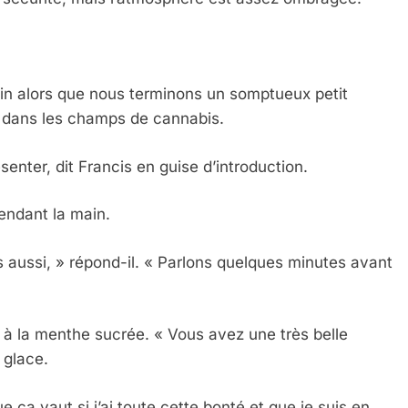
in alors que nous terminons un somptueux petit
r dans les champs de cannabis.
ésenter, dit Francis en guise d’introduction.
tendant la main.
 aussi, » répond-il. « Parlons quelques minutes avant
à la menthe sucrée. « Vous avez une très belle
 glace.
 ça vaut si j’ai toute cette bonté et que je suis en