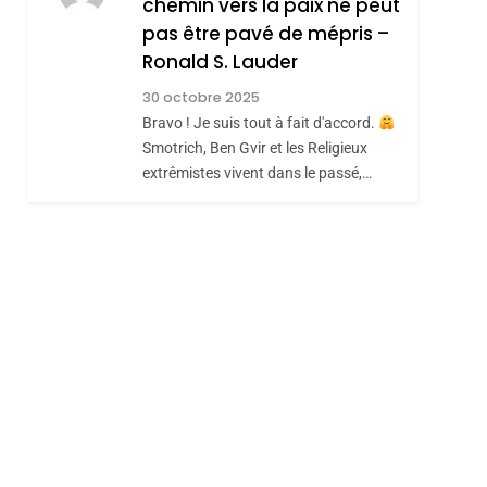
chemin vers la paix ne peut
ISRAÉL
JUDAISME
REVENDIQUE MA
pas être pavé de mépris –
7
CE QUI NOUS
JUDAÏTE Par Thérèse
Ronald S. Lauder
MANQUE – Jacques
Zrihen-Dvir
30 octobre 2025
Hadida
Bravo ! Je suis tout à fait d'accord.
JUDAISME
Smotrich, Ben Gvir et les Religieux
8
extrêmistes vivent dans le passé,…
Maroc : Les Amandes
De Tafraout, Le Miel
De Tadla Azilal
DAFINA
MAROC
Consacrés Produits
Du Terroir