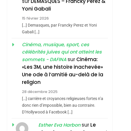
sur
DEMASQUES – Francky Perez &
Nouvelle Chanson De
ISRAÉL
JUDAISME
Yoni Gabali
Boy George
3
15 février 2026
Tout Sur La Nostalgie
[…] Demasques, par Francky Perez et Yoni
SOUVENIRS
Gabali […]
4
Cinéma, musique, sport, ces
Accords D’Isaac:
célébrités juives qui ont atteint les
L’alliance Pourrait
sur
Cinéma:
sommets - DAFINA
S’étendre À 13 Pays
ISRAÉL
JUDAISME
«Les 3M, une histoire inachevée»
D’Amérique Latine
Une ode à l’amitié au-delà de la
5
2025, L’année La Plus
religion
Meurtrière Selon Le
28 décembre 2025
Rapport D’ADL
FRANCE
ISRAÉL
[…] carrière et croyances religieuses fortes n’a
Contre
donc rien d’impossible, bien au contraire.
6
FIÈRE, DIGNE ET
D’Hollywood à Facebook […]
L’antisémitisme
RÉSILIENTE :
sur
Le
Esther Eva Harbon
POURQUOI JE