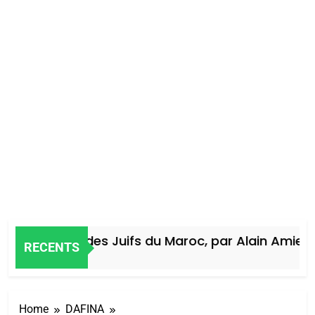
Histoire des Juifs du Maroc, par Alain Amiel
RECENTS
4 Jours Ago
Home
DAFINA