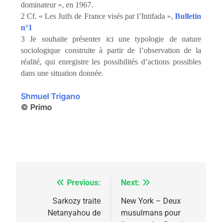
dominateur », en 1967.
2 Cf. « Les Juifs de France visés par l’Intifada »,
Bulletin
n°1
3 Je souhaite présenter ici une typologie de nature
sociologique construite à partir de l’observation de la
réalité, qui enregistre les possibilités d’actions possibles
dans une situation donnée.
Shmuel Trigano
© Primo
Previous:
Next:
Navigation
5
2025, l’année la plus
de
Sarkozy traite
New York – Deux
meurtrière selon le
Netanyahou de
musulmans pour
l’article