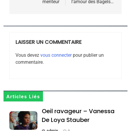
menteur
l’amour des Bagels…
rapport d’ADL contre
FRANCE
ISRAÉL
l’antisémitisme
6
FIÈRE, DIGNE ET RÉSILIENTE :
POURQUOI JE REVENDIQUE
MA JUDAÏTE par Thérèse
LAISSER UN COMMENTAIRE
ISRAÉL
JUDAISME
Zrihen-Dvir
Vous devez
vous connecter
pour publier un
7
commentaire.
CE QUI NOUS MANQUE –
Jacques Hadida
JUDAISME
8
Articles Liés
Maroc : Les amandes de
Oeil ravageur – Vanessa
Tafraout, le miel de Tadla
Azilal consacrés produits
De Loya Stauber
DAFINA
MAROC
du terroir
admin
0