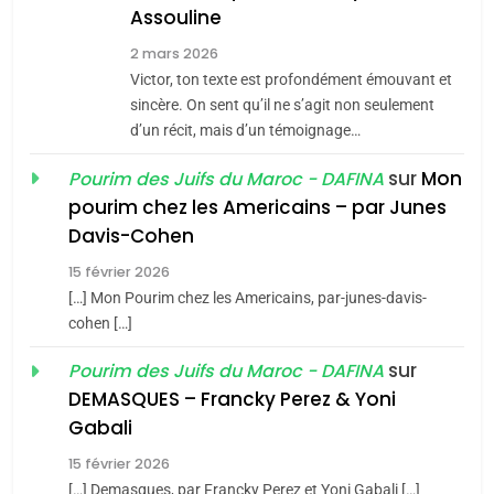
Assouline
8
2 mars 2026
Maroc : Les amandes de
Victor, ton texte est profondément émouvant et
Tafraout, le miel de Tadla
sincère. On sent qu’il ne s’agit non seulement
Azilal consacrés produits
d’un récit, mais d’un témoignage…
DAFINA
MAROC
du terroir
sur
Mon
Pourim des Juifs du Maroc - DAFINA
1
pourim chez les Americains – par Junes
Oeil ravageur – Vanessa
Davis-Cohen
De Loya Stauber
15 février 2026
5
CINEMA
ISRAÉL
2025, l’année la plus
[…] Mon Pourim chez les Americains, par-junes-davis-
cohen […]
meurtrière selon le rapport
2
«Tu dis génocide, je dis
d’ADL contre
sur
Pourim des Juifs du Maroc - DAFINA
FRANCE
ISRAÉL
guerre»: La nouvelle
l’antisémitisme
DEMASQUES – Francky Perez & Yoni
chanson de Boy George
6
Gabali
ISRAÉL
JUDAISME
FIÈRE, DIGNE ET RÉSILIENTE :
15 février 2026
POURQUOI JE REVENDIQUE
3
[…] Demasques, par Francky Perez et Yoni Gabali […]