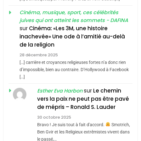
MA JUDAÏTE par Thérèse
Tout sur la Nostalgie
ISRAÉL
JUDAISME
Cinéma, musique, sport, ces célébrités
Zrihen-Dvir
SOUVENIRS
juives qui ont atteint les sommets - DAFINA
7
CE QUI NOUS MANQUE –
sur
Cinéma: «Les 3M, une histoire
inachevée» Une ode à l’amitié au-delà
Jacques Hadida
4
Accords d’Isaac:
de la religion
JUDAISME
l’alliance pourrait
28 décembre 2025
s’étendre à 13 pays
[…] carrière et croyances religieuses fortes n’a donc rien
8
ISRAÉL
JUDAISME
Maroc : Les amandes de
d’impossible, bien au contraire. D’Hollywood à Facebook
d’Amérique latine
[…]
Tafraout, le miel de Tadla
5
2025, l’année la plus
Azilal consacrés produits
sur
Le chemin
DAFINA
MAROC
Esther Eva Harbon
meurtrière selon le
du terroir
vers la paix ne peut pas être pavé
rapport d’ADL contre
1
de mépris – Ronald S. Lauder
FRANCE
ISRAÉL
Oeil ravageur – Vanessa De
l’antisémitisme
30 octobre 2025
Loya Stauber
6
Bravo ! Je suis tout à fait d'accord.
Smotrich,
FIÈRE, DIGNE ET RÉSILIENTE :
CINEMA
ISRAÉL
Ben Gvir et les Religieux extrêmistes vivent dans
POURQUOI JE REVENDIQUE
le passé,…