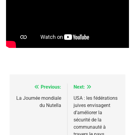
5
2025, l’année la plus
meurtrière selon le
rapport d’ADL contre
FRANCE
ISRAÉL
Previous:
Next:
Navigation
l’antisémitisme
6
de
La Journée mondiale
USA : les fédérations
FIÈRE, DIGNE ET RÉSILIENTE :
du Nutella
juives envisagent
l’article
POURQUOI JE REVENDIQUE
d’améliorer la
MA JUDAÏTE par Thérèse
sécurité de la
ISRAÉL
JUDAISME
communauté à
Zrihen-Dvir
travers le pays