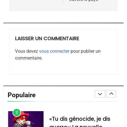
7
CE QUI NOUS MANQUE –
Jacques Hadida
JUDAISME
LAISSER UN COMMENTAIRE
8
Maroc : Les amandes de
Vous devez
vous connecter
pour publier un
Tafraout, le miel de Tadla
commentaire.
Azilal consacrés produits
DAFINA
MAROC
du terroir
1
Oeil ravageur – Vanessa
De Loya Stauber
Populaire
CINEMA
ISRAÉL
2
«Tu dis génocide, je dis