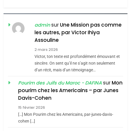
l’antisémitisme
6
FIÈRE, DIGNE ET RÉSILIENTE :
POURQUOI JE REVENDIQUE
sur
Une Mission pas comme
admin
MA JUDAÏTE par Thérèse
les autres, par Victor Ihiya
ISRAÉL
JUDAISME
Assouline
Zrihen-Dvir
7
2 mars 2026
CE QUI NOUS MANQUE –
Victor, ton texte est profondément émouvant et
Jacques Hadida
sincère. On sent qu’il ne s’agit non seulement
d’un récit, mais d’un témoignage…
JUDAISME
sur
Mon
Pourim des Juifs du Maroc - DAFINA
8
pourim chez les Americains – par Junes
Maroc : Les amandes de
Davis-Cohen
Tafraout, le miel de Tadla
15 février 2026
Azilal consacrés produits
DAFINA
MAROC
[…] Mon Pourim chez les Americains, par-junes-davis-
du terroir
cohen […]
1
Oeil ravageur – Vanessa