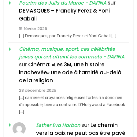
sur
Pourim des Juifs du Maroc - DAFINA
De Loya Stauber
DEMASQUES – Francky Perez & Yoni
5
Gabali
CINEMA
ISRAÉL
2025, l’année la plus
15 février 2026
meurtrière selon le rapport
2
[…] Demasques, par Francky Perez et Yoni Gabali […]
«Tu dis génocide, je dis
d’ADL contre
FRANCE
ISRAÉL
guerre»: La nouvelle
Cinéma, musique, sport, ces célébrités
l’antisémitisme
juives qui ont atteint les sommets - DAFINA
chanson de Boy George
6
ISRAÉL
JUDAISME
FIÈRE, DIGNE ET RÉSILIENTE :
sur
Cinéma: «Les 3M, une histoire
inachevée» Une ode à l’amitié au-delà
POURQUOI JE REVENDIQUE
3
de la religion
MA JUDAÏTE par Thérèse
Tout sur la Nostalgie
ISRAÉL
JUDAISME
Zrihen-Dvir
28 décembre 2025
SOUVENIRS
[…] carrière et croyances religieuses fortes n’a donc rien
7
CE QUI NOUS MANQUE –
d’impossible, bien au contraire. D’Hollywood à Facebook
[…]
Jacques Hadida
4
Accords d’Isaac:
sur
Le chemin
JUDAISME
Esther Eva Harbon
l’alliance pourrait
vers la paix ne peut pas être pavé