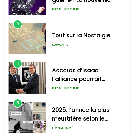
guerre»: La nouvelle
chanson de Boy George
ISRAÉL
JUDAISME
3
Tout sur la Nostalgie
SOUVENIRS
4
Accords d’Isaac:
l’alliance pourrait
s’étendre à 13 pays
ISRAÉL
JUDAISME
d’Amérique latine
5
2025, l’année la plus
meurtrière selon le
rapport d’ADL contre
FRANCE
ISRAÉL