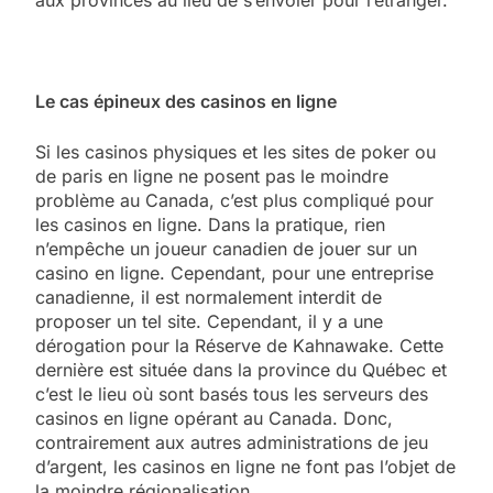
Le cas épineux des casinos en ligne
Si les casinos physiques et les sites de poker ou
de paris en ligne ne posent pas le moindre
problème au Canada, c’est plus compliqué pour
les casinos en ligne. Dans la pratique, rien
n’empêche un joueur canadien de jouer sur un
casino en ligne. Cependant, pour une entreprise
canadienne, il est normalement interdit de
proposer un tel site. Cependant, il y a une
dérogation pour la Réserve de Kahnawake. Cette
dernière est située dans la province du Québec et
c’est le lieu où sont basés tous les serveurs des
casinos en ligne opérant au Canada. Donc,
contrairement aux autres administrations de jeu
d’argent, les casinos en ligne ne font pas l’objet de
la moindre régionalisation.