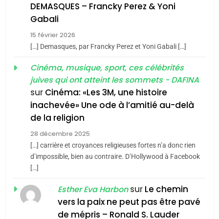
DEMASQUES – Francky Perez & Yoni
guerre»: La nouvelle
d’ADL contre
FRANCE
ISRAÉL
Gabali
chanson de Boy George
l’antisémitisme
ISRAÉL
JUDAISME
15 février 2026
6
FIÈRE, DIGNE ET RÉSILIENTE :
[…] Demasques, par Francky Perez et Yoni Gabali […]
3
POURQUOI JE REVENDIQUE
Cinéma, musique, sport, ces célébrités
Tout sur la Nostalgie
MA JUDAÏTE par Thérèse
juives qui ont atteint les sommets - DAFINA
ISRAÉL
JUDAISME
SOUVENIRS
Zrihen-Dvir
sur
Cinéma: «Les 3M, une histoire
7
inachevée» Une ode à l’amitié au-delà
CE QUI NOUS MANQUE –
4
de la religion
Accords d’Isaac:
Jacques Hadida
28 décembre 2025
l’alliance pourrait
JUDAISME
[…] carrière et croyances religieuses fortes n’a donc rien
s’étendre à 13 pays
d’impossible, bien au contraire. D’Hollywood à Facebook
ISRAÉL
JUDAISME
8
d’Amérique latine
[…]
Maroc : Les amandes de
5
sur
Le chemin
Esther Eva Harbon
2025, l’année la plus
Tafraout, le miel de Tadla
vers la paix ne peut pas être pavé
meurtrière selon le
Azilal consacrés produits
DAFINA
MAROC
de mépris – Ronald S. Lauder