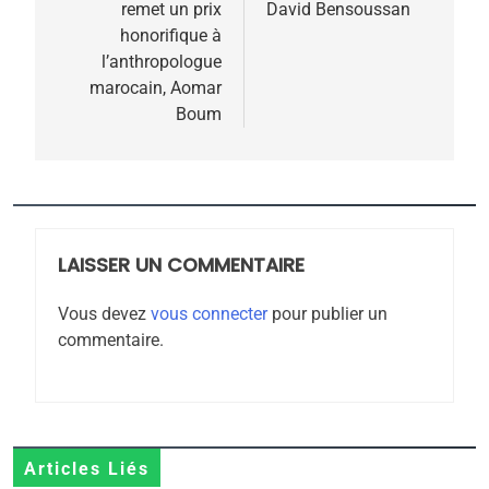
l’article
remet un prix
David Bensoussan
honorifique à
5
l’anthropologue
2025, l’année la plus
marocain, Aomar
meurtrière selon le
Boum
rapport d’ADL contre
FRANCE
ISRAÉL
l’antisémitisme
6
FIÈRE, DIGNE ET RÉSILIENTE :
POURQUOI JE REVENDIQUE
LAISSER UN COMMENTAIRE
MA JUDAÏTE par Thérèse
ISRAÉL
JUDAISME
Zrihen-Dvir
Vous devez
vous connecter
pour publier un
commentaire.
7
CE QUI NOUS MANQUE –
Jacques Hadida
JUDAISME
Articles Liés
8