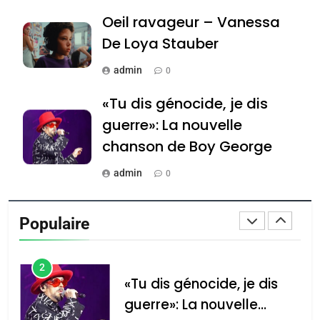
Maroc : Les amandes de
Oeil ravageur – Vanessa
Tafraout, le miel de Tadla
De Loya Stauber
Azilal consacrés produits
DAFINA
MAROC
admin
0
du terroir
1
«Tu dis génocide, je dis
Oeil ravageur – Vanessa
guerre»: La nouvelle
De Loya Stauber
chanson de Boy George
CINEMA
ISRAÉL
admin
0
2
«Tu dis génocide, je dis
Tout sur la Nostalgie
Populaire
guerre»: La nouvelle
admin
0
chanson de Boy George
ISRAÉL
JUDAISME
Accords d’Isaac: l’alliance
נשיא המדינה יצחק
3
הרצוג נפגש עם
pourrait s’étendre à 13
Tout sur la Nostalgie
נשיא ארגנטינה
pays d’Amérique latine