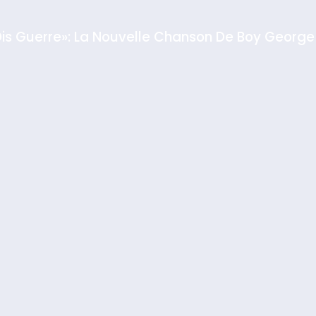
Dis Guerre»: La Nouvelle Chanson De Boy George
rt