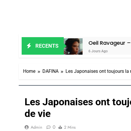
lain Amiel
Oeil Ravageur – Vanessa 
RECENTS
6 Jours Ago
Home
DAFINA
Les Japonaises ont toujours la 
Les Japonaises ont touj
de vie
0
Admin
2 Mins