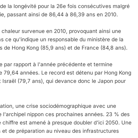
 la longévité pour la 26e fois consécutives malgré
ie, passant ainsi de 86,44 à 86,39 ans en 2010.
 Meurtrière Selon Le Rapport D’ADL Contre L’anti
e chaleur survenue en 2010, provoquant ainsi une
s ce qu'indique un responsable du ministère de la
 de Hong Kong (85,9 ans) et de France (84,8 ans).
ce par rapport à l'année précédente et termine
e 79,64 années. Le record est détenu par Hong Kong
et Israël (79,7 ans), qui devance donc le Japon pour
IENTE : POURQUOI JE REVENDIQUE MA JUDAÏTE Par T
ulation, une crise sociodémographique avec une
 l'archipel nippon ces prochaines années. 23 % des
 chiffre est amené à presque doubler d'ici 2050. Une
 et de préparation au niveau des infrastructures