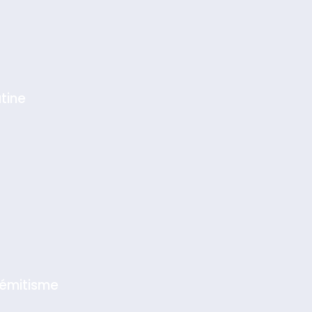
tine
sémitisme