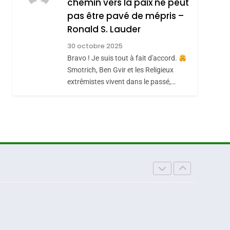
chemin vers la paix ne peut
ISRAÉL
JUDAISME
REVENDIQUE MA
pas être pavé de mépris –
7
CE QUI NOUS
JUDAÏTE Par Thérèse
Ronald S. Lauder
MANQUE – Jacques
Zrihen-Dvir
30 octobre 2025
Hadida
Bravo ! Je suis tout à fait d'accord.
JUDAISME
Smotrich, Ben Gvir et les Religieux
8
extrêmistes vivent dans le passé,…
Maroc : Les Amandes
De Tafraout, Le Miel
De Tadla Azilal
DAFINA
MAROC
Consacrés Produits
Du Terroir