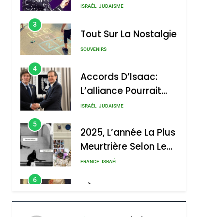
Nouvelle Chanson De
ISRAÉL
JUDAISME
Boy George
3
Tout Sur La Nostalgie
SOUVENIRS
4
Accords D’Isaac:
L’alliance Pourrait
S’étendre À 13 Pays
ISRAÉL
JUDAISME
D’Amérique Latine
5
2025, L’année La Plus
Meurtrière Selon Le
Rapport D’ADL
FRANCE
ISRAÉL
Contre
6
FIÈRE, DIGNE ET
L’antisémitisme
RÉSILIENTE :
POURQUOI JE