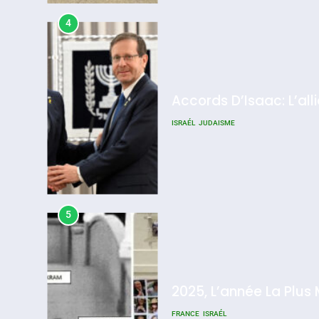
4
Accords D’Isaac: L’all
ISRAÉL
JUDAISME
5
2025, L’année La Plus
FRANCE
ISRAÉL