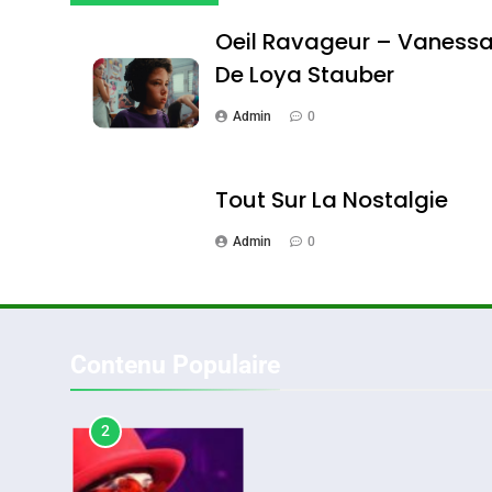
DAFINA
MAROC
Oeil Ravageur – Vaness
De Loya Stauber
Admin
0
1
Tout Sur La Nostalgie
Admin
0
Oeil Ravageur – Vane
CINEMA
ISRAÉL
Contenu Populaire
2