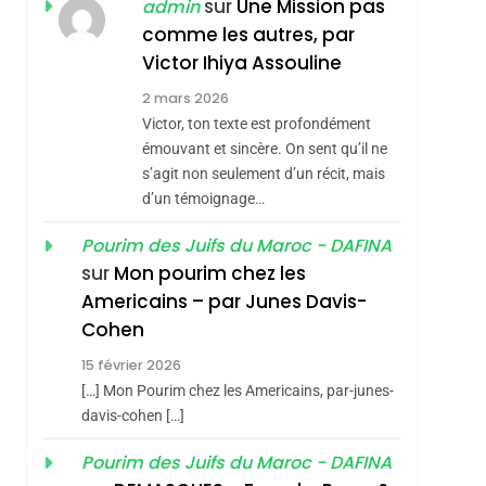
ISRAÉL
JUDAISME
sur
Une Mission pas
admin
REVENDIQUE MA
comme les autres, par
7
sémitisme
CE QUI NOUS
JUDAÏTE Par Thérèse
Victor Ihiya Assouline
MANQUE – Jacques
Zrihen-Dvir
2 mars 2026
Hadida
Victor, ton texte est profondément
JUDAISME
émouvant et sincère. On sent qu’il ne
8
s’agit non seulement d’un récit, mais
Maroc : Les Amandes
d’un témoignage…
De Tafraout, Le Miel
De Tadla Azilal
Pourim des Juifs du Maroc - DAFINA
DAFINA
MAROC
sur
Mon pourim chez les
Consacrés Produits
1
Americains – par Junes Davis-
Oeil Ravageur –
Du Terroir
Cohen
hérèse Zrihen-
Vanessa De Loya
15 février 2026
Stauber
CINEMA
ISRAÉL
[…] Mon Pourim chez les Americains, par-junes-
2
davis-cohen […]
«Tu Dis Génocide, Je
Pourim des Juifs du Maroc - DAFINA
Dis Guerre»: La