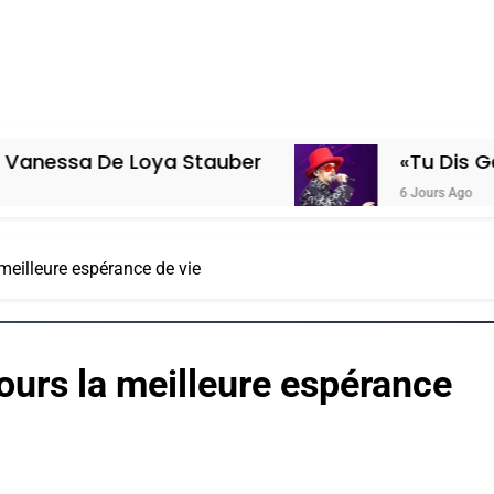
De Loya Stauber
«Tu Dis Génocide, 
6 Jours Ago
meilleure espérance de vie
ours la meilleure espérance