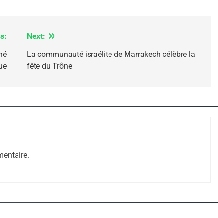
s:
Next:
né
La communauté israélite de Marrakech célèbre la
ue
fête du Trône
 – Jacques Hadida
entaire.
e Tafraout, Le Miel De Tadla Azilal Consacrés P