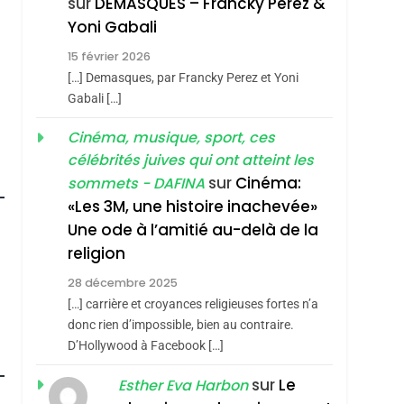
sur
DEMASQUES – Francky Perez &
Nouvelle Chanson De
ISRAÉL
JUDAISME
Yoni Gabali
Boy George
3
15 février 2026
Tout Sur La Nostalgie
[…] Demasques, par Francky Perez et Yoni
SOUVENIRS
Gabali […]
4
Cinéma, musique, sport, ces
Accords D’Isaac:
célébrités juives qui ont atteint les
L’alliance Pourrait
sur
Cinéma:
sommets - DAFINA
S’étendre À 13 Pays
ISRAÉL
JUDAISME
«Les 3M, une histoire inachevée»
D’Amérique Latine
Une ode à l’amitié au-delà de la
5
2025, L’année La Plus
religion
Meurtrière Selon Le
28 décembre 2025
Rapport D’ADL
FRANCE
ISRAÉL
[…] carrière et croyances religieuses fortes n’a
Contre
donc rien d’impossible, bien au contraire.
6
FIÈRE, DIGNE ET
D’Hollywood à Facebook […]
L’antisémitisme
roduits Du
RÉSILIENTE :
sur
Le
Esther Eva Harbon
POURQUOI JE