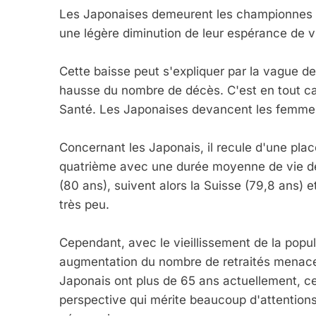
Les Japonaises demeurent les championnes de
une légère diminution de leur espérance de v
2025, L’année La Plus
FRANCE
ISRAÉL
Cette baisse peut s'expliquer par la vague d
hausse du nombre de décès. C'est en tout ca
Santé. Les Japonaises devancent les femmes
Concernant les Japonais, il recule d'une pla
6
quatrième avec une durée moyenne de vie d
(80 ans), suivent alors la Suisse (79,8 ans) 
très peu.
FIÈRE, DIGNE ET RÉSIL
Dvir
Cependant, avec le vieillissement de la pop
augmentation du nombre de retraités menace
ISRAÉL
JUDAISME
Japonais ont plus de 65 ans actuellement, ce
perspective qui mérite beaucoup d'attentions