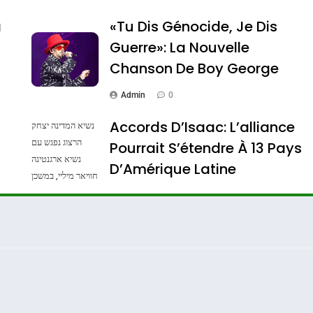
a
«Tu Dis Génocide, Je Dis
Guerre»: La Nouvelle
Chanson De Boy George
Admin
0
Accords D’Isaac: L’alliance
נשיא המדינה יצחק
הרצוג נפגש עם
Pourrait S’étendre À 13 Pays
נשיא ארגנטינה
ssa De Loya Stauber
D’Amérique Latine
חוויאר מיליי, במשכן
הנשיא בירושלים.
Admin
0
צילום: חיים צח /
לע"מ Photos By
: Haim Zach /
GPO