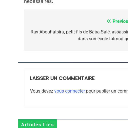
nécessaires.
7
Previou
Navigation
de
Rav Abouhatsira, petit fils de Baba Salé, assassi
dans son école talmudiq
CE QUI NOUS MANQUE
l’article
JUDAISME
LAISSER UN COMMENTAIRE
8
Vous devez
vous connecter
pour publier un comm
Maroc : Les Amandes D
Terroir
Articles Liés