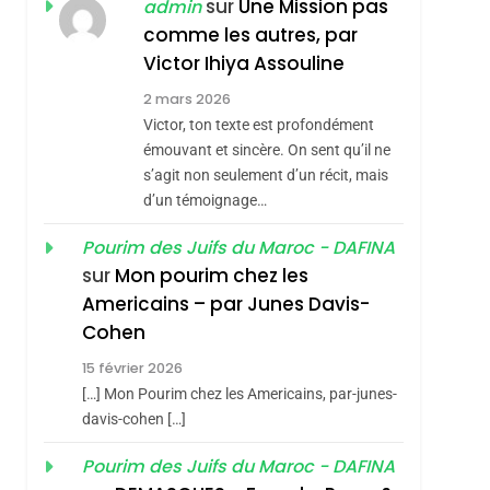
ISRAÉL
JUDAISME
sur
Une Mission pas
admin
REVENDIQUE MA
comme les autres, par
7
CE QUI NOUS
JUDAÏTE Par Thérèse
Victor Ihiya Assouline
MANQUE – Jacques
Zrihen-Dvir
2 mars 2026
Hadida
Victor, ton texte est profondément
JUDAISME
émouvant et sincère. On sent qu’il ne
8
s’agit non seulement d’un récit, mais
Maroc : Les Amandes
d’un témoignage…
De Tafraout, Le Miel
De Tadla Azilal
Pourim des Juifs du Maroc - DAFINA
DAFINA
MAROC
sur
Mon pourim chez les
Consacrés Produits
1
Americains – par Junes Davis-
Oeil Ravageur –
Du Terroir
Cohen
Vanessa De Loya
15 février 2026
Stauber
CINEMA
ISRAÉL
[…] Mon Pourim chez les Americains, par-junes-
2
davis-cohen […]
«Tu Dis Génocide, Je
Pourim des Juifs du Maroc - DAFINA
Dis Guerre»: La