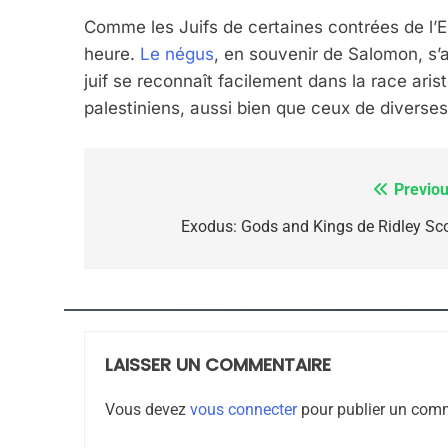
ISRAÉL
JUDAISME
Comme les Juifs de certaines contrées de l’E
heure.
Le négus
, en souvenir de Salomon, s’
juif se reconnaît facilement dans la race a
palestiniens, aussi bien que ceux de di­verse
7
Previou
Navigation
de
Exodus: Gods and Kings de Ridley Sco
CE QUI NOUS MANQUE
l’article
JUDAISME
LAISSER UN COMMENTAIRE
8
Vous devez
vous connecter
pour publier un comm