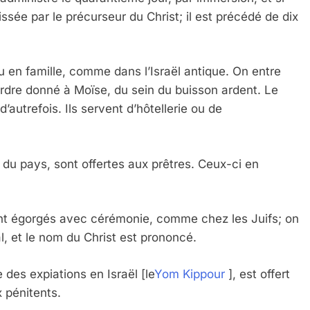
aissée par le précurseur du Christ; il est précédé de dix
en famille, comme dans l’Israël antique. On entre
ordre donné à Moïse, du sein du buisson ardent. Le
 Meurtrière Selon Le Rapport D’ADL Contre L’anti
’autrefois. Ils servent d’hôtellerie ou de
 du pays, sont offertes aux prêtres. Ceux-ci en
sont égorgés avec cérémonie, comme chez les Juifs; on
l, et le nom du Christ est prononcé.
 des expiations en Israël [le
Yom Kippour
], est offert
IENTE : POURQUOI JE REVENDIQUE MA JUDAÏTE Par T
x pénitents.