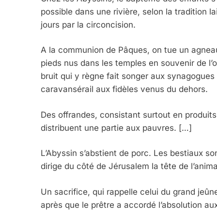
possible dans une rivière, selon la tradition l
5
jours par la circoncision.
A la communion de Pâques, on tue un agneau 
pieds nus dans les temples en souvenir de l’
2025, L’année La Plus
bruit qui y règne fait songer aux synagogues d
FRANCE
ISRAÉL
caravansérail aux fidèles venus du dehors.
Des offrandes, consistant surtout en produits
distribuent une partie aux pauvres. […]
6
L’Abyssin s’abstient de porc. Les bestiaux 
dirige du côté de Jérusalem la tête de l’anima
Un sacrifice, qui rappelle celui du grand jeûne
FIÈRE, DIGNE ET RÉSIL
après que le prêtre a accordé l’absolution au
Dvir