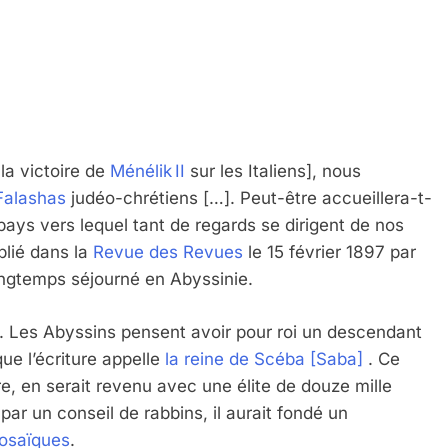
la victoire de
Ménélik II
sur les Italiens], nous
Falashas
judéo-chrétiens […]. Peut-être accueillera-t-
pays vers lequel tant de regards se dirigent de nos
ublié dans la
Revue des Revues
le 15 février 1897 par
ngtemps séjourné en Abyssinie.
ive. Les Abyssins pensent avoir pour roi un descendant
que l’écriture appelle
la reine de Scéba [Saba]
. Ce
re, en serait revenu avec une élite de douze mille
par un conseil de rabbins, il aurait fondé un
osaïques
.