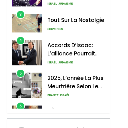
Nouvelle Chanson De
ISRAÉL
JUDAISME
Boy George
3
Tout Sur La Nostalgie
SOUVENIRS
4
Accords D’Isaac:
L’alliance Pourrait
S’étendre À 13 Pays
ISRAÉL
JUDAISME
D’Amérique Latine
5
2025, L’année La Plus
Meurtrière Selon Le
Rapport D’ADL
FRANCE
ISRAÉL
Contre
6
FIÈRE, DIGNE ET
L’antisémitisme
RÉSILIENTE :
POURQUOI JE