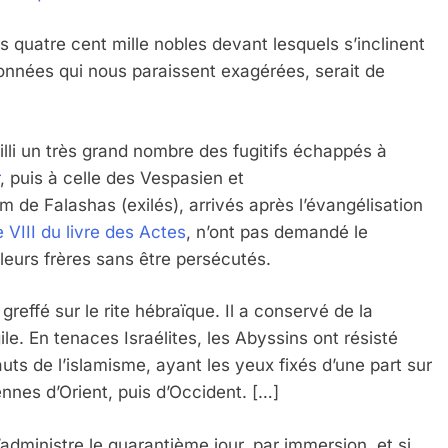
 quatre cent mille nobles devant lesquels s’inclinent
données qui nous paraissent exagérées, serait de
eilli un très grand nombre des fugitifs échappés à
, puis à celle des Vespasien et
om de Falashas (exilés), arrivés après l’évangélisation
 VIII du livre des Actes
, n’ont pas demandé le
eurs frères sans être persécutés.
reffé sur le rite hébraïque. Il a conservé de la
gile. En tenaces Israélites, les Abyssins ont résisté
ts de l’islamisme, ayant les yeux fixés d’une part sur
ennes d’Orient, puis d’Occident. […]
dministre le quarantième jour, par immersion, et si