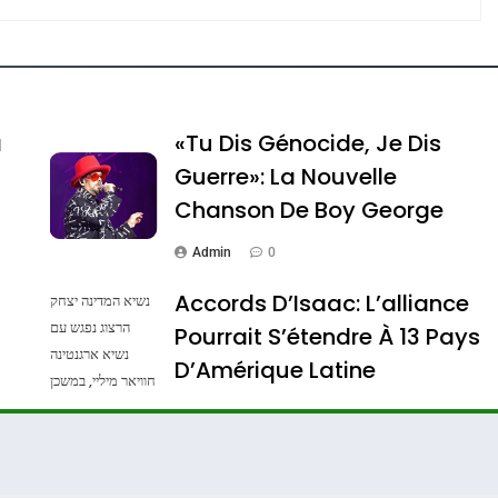
e Tafraout, Le Miel De Tadla Azilal Consacrés P
a
«Tu Dis Génocide, Je Dis
Guerre»: La Nouvelle
Chanson De Boy George
Admin
0
Accords D’Isaac: L’alliance
נשיא המדינה יצחק
הרצוג נפגש עם
Pourrait S’étendre À 13 Pays
נשיא ארגנטינה
ssa De Loya Stauber
D’Amérique Latine
חוויאר מיליי, במשכן
הנשיא בירושלים.
Admin
0
צילום: חיים צח /
לע"מ Photos By
: Haim Zach /