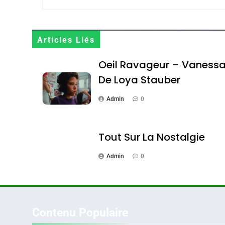
Maroc : Les Amandes D
Terroir
Articles Liés
DAFINA
MAROC
Oeil Ravageur – Vaness
De Loya Stauber
Admin
0
1
Tout Sur La Nostalgie
Admin
0
Oeil Ravageur – Vane
CINEMA
ISRAÉL
Contenu Populaire