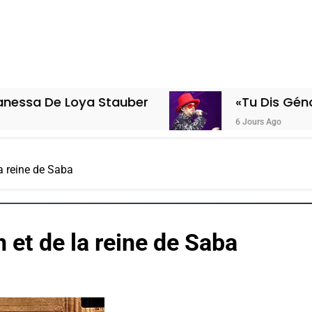
oya Stauber
«Tu Dis Génocide, Je Di
6 Jours Ago
a reine de Saba
 et de la reine de Saba