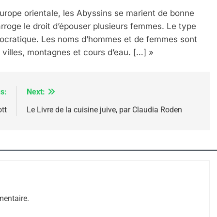
urope orientale, les Abyssins se marient de bonne
arroge le droit d’épouser plusieurs femmes. Le type
ristocratique. Les noms d’hommes et de femmes sont
s villes, montagnes et cours d’eau. […] »
s:
Next:
tt
Le Livre de la cuisine juive, par Claudia Roden
 – Jacques Hadida
entaire.