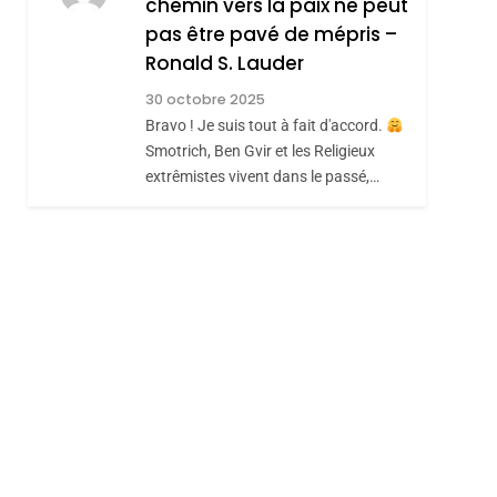
chemin vers la paix ne peut
ISRAÉL
JUDAISME
REVENDIQUE MA
pas être pavé de mépris –
7
CE QUI NOUS
JUDAÏTE Par Thérèse
Ronald S. Lauder
MANQUE – Jacques
Zrihen-Dvir
30 octobre 2025
Hadida
Bravo ! Je suis tout à fait d'accord.
JUDAISME
Smotrich, Ben Gvir et les Religieux
sémitisme
8
extrêmistes vivent dans le passé,…
Maroc : Les Amandes
De Tafraout, Le Miel
De Tadla Azilal
DAFINA
MAROC
Consacrés Produits
Du Terroir
hérèse Zrihen-