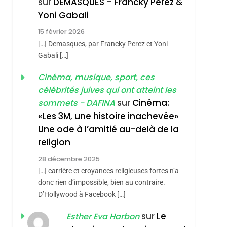
sur
DEMASQUES – Francky Perez &
Nouvelle Chanson De
ISRAÉL
JUDAISME
Yoni Gabali
Boy George
3
15 février 2026
Tout Sur La Nostalgie
[…] Demasques, par Francky Perez et Yoni
SOUVENIRS
Gabali […]
4
Cinéma, musique, sport, ces
Accords D’Isaac:
célébrités juives qui ont atteint les
L’alliance Pourrait
sur
Cinéma:
sommets - DAFINA
S’étendre À 13 Pays
ISRAÉL
JUDAISME
«Les 3M, une histoire inachevée»
D’Amérique Latine
Une ode à l’amitié au-delà de la
5
2025, L’année La Plus
religion
Meurtrière Selon Le
28 décembre 2025
Rapport D’ADL
FRANCE
ISRAÉL
[…] carrière et croyances religieuses fortes n’a
Contre
donc rien d’impossible, bien au contraire.
6
FIÈRE, DIGNE ET
D’Hollywood à Facebook […]
L’antisémitisme
RÉSILIENTE :
sur
Le
Esther Eva Harbon
POURQUOI JE