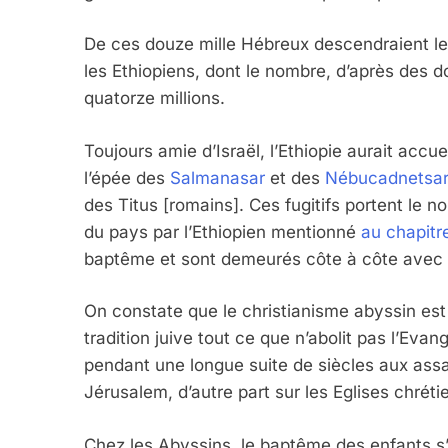
De ces douze mille Hébreux descendraient les
les Ethiopiens, dont le nombre, d’après des 
quatorze millions.
Toujours amie d’Israël, l’Ethiopie aurait accu
l’épée des
Salmanasar
et des
Nébucadnetsar
des Titus [romains]. Ces fugitifs portent le n
du pays par l’Ethiopien mentionné
au chapitre
baptême et sont demeurés côte à côte avec l
On constate que le christianisme abyssin est g
tradition juive tout ce que n’abolit pas l’Evan
pendant une longue suite de siècles aux assau
Jérusalem, d’autre part sur les Eglises chréti
Chez les Abyssins, le baptême des enfants s’a