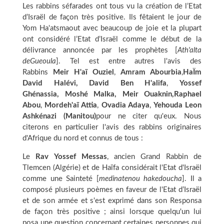
Les rabbins séfarades ont tous vu la création de l’Etat
d’Israël de façon très positive. Ils fêtaient le jour de
Yom Ha'atsmaout avec beaucoup de joie et la plupart
ont considéré l’Etat d’Israël comme le début de la
délivrance annoncée par les prophètes [
Ath'alta
deGueoula
]. Tel est entre autres l'avis des
Rabbins
Meir H'aï Ouziel
,
Amram Abourbia
,
HaÏm
David Halévi, David Ben H'alifa
,
Yossef
Ghénassia,
Moshé Malka, Meir Ouaknin,
Raphael
Abou
,
Mordeh'aï Attia
,
Ovadia Adaya
,
Yehouda Leon
Ashkénazi (Manitou)
pour ne citer qu'eux. Nous
citerons en particulier l'avis des rabbins originaires
d'Afrique du nord et connus de tous :
Le
Rav Yossef Messas
, ancien Grand Rabbin de
Tlemcen (Algérie) et de Haïfa considérait l'Etat d'Israël
comme une Sainteté [
medinatenou hakedoucha
]. Il a
composé plusieurs poèmes en faveur de l'Etat d’Israël
et de son armée et s'est exprimé dans son Responsa
de façon très positive ; ainsi lorsque quelqu'un lui
posa une question concernant certaines personnes qui