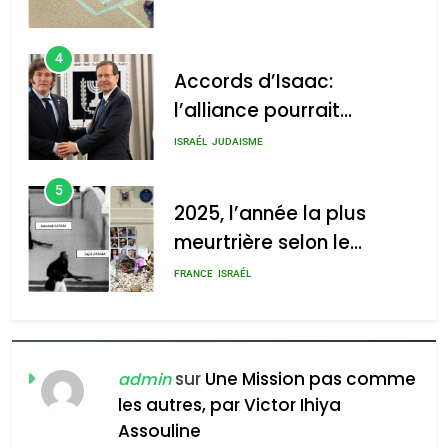
s’étendre à 13 pays
ISRAÉL
JUDAISME
d’Amérique latine
5
2025, l’année la plus
meurtrière selon le
2025, l’année la plus
rapport d’ADL contre
meurtrière selon le rapport
FRANCE
ISRAÉL
l’antisémitisme
d’ADL contre
6
l’antisémitisme
FIÈRE, DIGNE ET RÉSILIENTE :
POURQUOI JE REVENDIQUE
admin
0
MA JUDAÏTE par Thérèse
ISRAÉL
JUDAISME
Zrihen-Dvir
7
CE QUI NOUS MANQUE –
Jacques Hadida
sur
Une Mission pas comme
admin
les autres, par Victor Ihiya
JUDAISME
Assouline