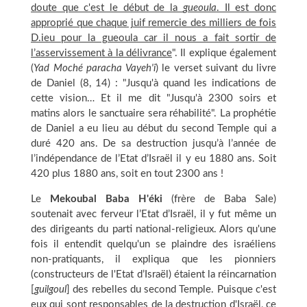
doute que c'est le début de la
gueoula
. Il est donc
approprié que chaque juif remercie des milliers de fois
D.ieu pour la gueoula car il nous a fait sortir de
l’asservissement à la délivrance
". Il explique également
(
Yad Moché paracha Vayeh'i
) le verset suivant du livre
de Daniel (8, 14) : "Jusqu'à quand les indications de
cette vision… Et il me dit "Jusqu'à 2300 soirs et
matins alors le sanctuaire sera réhabilité". La prophétie
de Daniel a eu lieu au début du second Temple qui a
duré 420 ans. De sa destruction jusqu’à l’année de
l’indépendance de l’Etat d’Israël il y eu 1880 ans. Soit
420 plus 1880 ans, soit en tout 2300 ans !
Le
Mekoubal Baba H'éki
(frère de Baba Sale)
soutenait avec ferveur l’Etat d’Israël, il y fut même un
des dirigeants du parti national-religieux. Alors qu'une
fois il entendit quelqu'un se plaindre des israéliens
non-pratiquants, il expliqua que les pionniers
(constructeurs de l'Etat d’Israël) étaient la réincarnation
[
guilgoul
] des rebelles du second Temple. Puisque c'est
eux qui sont responsables de la destruction d'Israël, ce