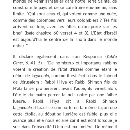
monde de venir s'installer dans notre Terre Sainte, de
construire le pays et de se construire eux-même, sans
limite. "Qui sont ceux-ci, qui volent comme une nuée,
comme des colombes vers leurs colombiers ? Tes fils
arrivent de loin, avec tes filles qu'on porte sur les
bras" (Isaïe chapitre 60 verset 4 et 8). L’Etat d'Israël
est aujourd’hui le centre de la Thora dans le monde
entier. "
Il déclare également dans son Responsa (
Yabi'a
Omer, 6, 41, 5
) : "De nombreux et importants rabbins
voient la création de l’Etat d'Israël comme étant le
début de la
gueoula
, comme il est écrit dans le Talmud
de Jérusalem : Rabbi H'iya et Rabbi Shimon fils de
H'alafta se promenaient avant l’aube, ils virent alors
l’étoile du matin percer la nuit noire par une faible
lueure. Rabbi H'iya dit à Rabbi Shimon
la
gueoula
d'Israël se comporte de la même façon que
cette étoile, au début sa lumière est faible, plus elle
avance plus elle nous éclaire car il est écrit lorsque je
suis dans l’obscurité D.ieu est ma lumière. De même il