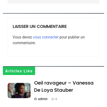
l’antisémitisme
6
FIÈRE, DIGNE ET RÉSILIENTE :
POURQUOI JE REVENDIQUE
MA JUDAÏTE par Thérèse
LAISSER UN COMMENTAIRE
ISRAÉL
JUDAISME
Zrihen-Dvir
Vous devez
vous connecter
pour publier un
7
commentaire.
CE QUI NOUS MANQUE –
Jacques Hadida
JUDAISME
8
Articles Liés
Maroc : Les amandes de
Oeil ravageur – Vanessa
Tafraout, le miel de Tadla
Azilal consacrés produits
De Loya Stauber
DAFINA
MAROC
du terroir
admin
0
1