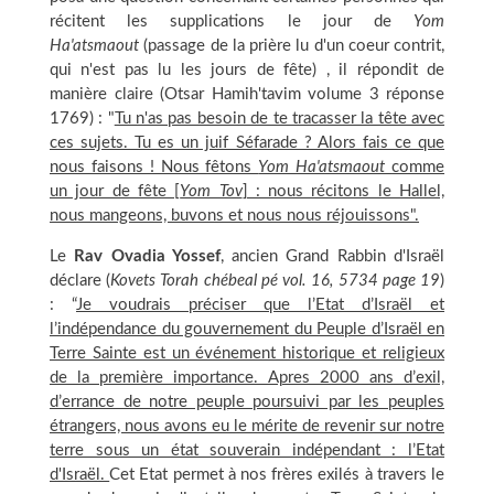
récitent les supplications le jour de
Yom
Ha'atsmaout
(passage de la prière lu d'un coeur contrit,
qui n'est pas lu les jours de fête) , il répondit de
manière claire (Otsar Hamih'tavim volume 3 réponse
1769) : "
Tu n'as pas besoin de te tracasser la tête avec
ces sujets. Tu es un juif Séfarade ? Alors fais ce que
nous faisons ! Nous fêtons
Yom Ha'atsmaout
comme
un jour de fête [
Yom Tov
] : nous récitons le Hallel,
nous mangeons, buvons et nous nous réjouissons".
Le
Rav Ovadia Yossef
, ancien Grand Rabbin d'Israël
déclare (
Kovets Torah chébeal pé vol. 16, 5734 page 19
)
: “
Je voudrais préciser que l’Etat d’Israël et
l’indépendance du gouvernement du Peuple d’Israël en
Terre Sainte est un événement historique et religieux
de la première importance. Apres 2000 ans d’exil,
d’errance de notre peuple poursuivi par les peuples
étrangers, nous avons eu le mérite de revenir sur notre
terre sous un état souverain indépendant : l’Etat
d'Israël.
Cet Etat permet à nos frères exilés à travers le