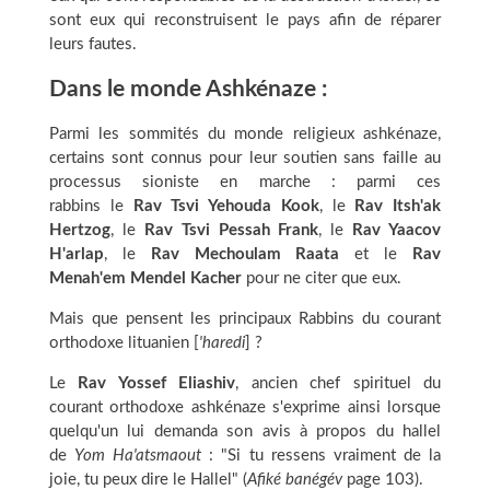
sont eux qui reconstruisent le pays afin de réparer
leurs fautes.
Dans le monde Ashkénaze :
Parmi les sommités du monde religieux ashkénaze,
certains sont connus pour leur soutien sans faille au
processus sioniste en marche : parmi ces
rabbins le
Rav Tsvi Yehouda Kook
, le
Rav Itsh'ak
Hertzog
, le
Rav Tsvi Pessah Frank
, le
Rav Yaacov
H'arlap
, le
Rav Mechoulam Raata
et le
Rav
Menah'em Mendel Kacher
pour ne citer que eux.
Mais que pensent les principaux Rabbins du courant
orthodoxe lituanien [
'haredi
] ?
Le
Rav Yossef Eliashiv
, ancien chef spirituel du
courant orthodoxe ashkénaze s'exprime ainsi lorsque
quelqu'un lui demanda son avis à propos du hallel
de
Yom Ha'atsmaout
: "Si tu ressens vraiment de la
joie, tu peux dire le Hallel" (
Afiké banégév
page 103).