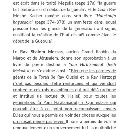
est écrit dans le traité Meguila (page 17a) "la guerre
fait partie aussi du début de la gueula". Et le Gaon Rav
Moshé Kacher ramène dans son livre “
Hatekoufa
haguedola
” (page 374-378) un manifeste dans lequel
presque tous les grands de la génération ont signé,
qualifiant la création de l’Etat d'Israël comme étant le
début de la Gueoula”.
Le
Rav Shalom Messas
, ancien Grand Rabbin du
Maroc et de Jérusalem, donne son approbation à un
livre de prière destiné à
Yom Ha'atsmaout
(
Beth
Melouh'a
) et s'exprime ainsi : "
Bien que les paroles de
géants de la Torah (le Rav Ouziel et le Rav Hertzog)
n'ont pas besoins d’être renforcées et qui viendrait
contredire ces rois magnifiques qui ont déjà ordonné
et institué (la lecture du Hallel) pour toutes les
générations (à Yom Ha'atsmaout) ? Qui est-ce qui
pourrait être à ce point non reconnaissant envers
D.ieu qui nous a permis de voir des choses auxquelles
on n'osait même pas rêver.
Il nous a permis de voir le
renouvellement d'un gouvernement juif, la multiplicité