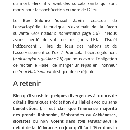
du mont Herzl il y avait des soldats saints qui sont
morts pour la sanctification du nom de D.ieu.
Le
Rav Shlomo Yossef Zavin
, rédacteur de
l'encyclopédie talmudique s'exprimait de la façon
suivante (
léor haalah'a hamilh'ama
page 56) : "Nous
avons mérité de voir de nos jours l’Etat d’Israël
indépendant , libre de joug des nations et de
l'asservissement de l'exil." Pour cela il écrit également
(
mah'anayim 6 guillione 25
) que nous avons l'obligation
de réciter le Hallel, de manger un repas en l'honneur
de
Yom Ha'atsmaout
ainsi que de se réjouir.
A retenir
Bien qu'il subsiste quelques divergences à propos de
détails liturgiques (récitation du Hallel avec ou sans
bénédiction…), il est clair que l'immense majorité
des grands Rabbanim, Sépharades ou Ashkénazes,
sionistes ou non, voient dans
Yom Ha'atsmaout
le
début de la délivrance, un jour qu'il faut fêter dans la