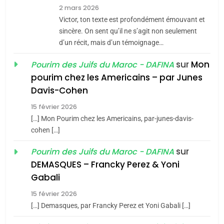
8
2 mars 2026
Maroc : Les amandes de
Victor, ton texte est profondément émouvant et
Tafraout, le miel de Tadla
sincère. On sent qu’il ne s’agit non seulement
Azilal consacrés produits
d’un récit, mais d’un témoignage…
DAFINA
MAROC
du terroir
sur
Mon
Pourim des Juifs du Maroc - DAFINA
1
pourim chez les Americains – par Junes
Oeil ravageur – Vanessa
Davis-Cohen
De Loya Stauber
15 février 2026
5
CINEMA
ISRAÉL
2025, l’année la plus
[…] Mon Pourim chez les Americains, par-junes-davis-
cohen […]
meurtrière selon le rapport
2
«Tu dis génocide, je dis
d’ADL contre
sur
Pourim des Juifs du Maroc - DAFINA
FRANCE
ISRAÉL
guerre»: La nouvelle
l’antisémitisme
DEMASQUES – Francky Perez & Yoni
chanson de Boy George
6
Gabali
ISRAÉL
JUDAISME
FIÈRE, DIGNE ET RÉSILIENTE :
15 février 2026
POURQUOI JE REVENDIQUE
3
[…] Demasques, par Francky Perez et Yoni Gabali […]
MA JUDAÏTE par Thérèse
Tout sur la Nostalgie
ISRAÉL
JUDAISME