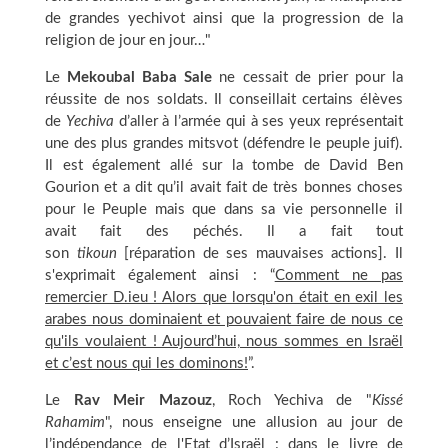
de grandes yechivot ainsi que la progression de la
religion de jour en jour…"
Le
Mekoubal Baba Sale
ne cessait de prier pour la
réussite de nos soldats. Il conseillait certains élèves
de
Yechiva
d’aller à l’armée qui à ses yeux représentait
une des plus grandes mitsvot (défendre le peuple juif).
Il est également allé sur la tombe de David Ben
Gourion et a dit qu’il avait fait de très bonnes choses
pour le Peuple mais que dans sa vie personnelle il
avait fait des péchés. Il a fait tout
son
tikoun
[réparation de ses mauvaises actions]. Il
s'exprimait également ainsi : “
Comment ne pas
remercier D.ieu ! Alors que lorsqu'on était en exil les
arabes nous dominaient et pouvaient faire de nous ce
qu'ils voulaient ! Aujourd’hui, nous sommes en Israël
et c’est nous qui les dominons!
”.
Le
Rav Meir Mazouz
, Roch Yechiva de "
Kissé
Rahamim
", nous enseigne une allusion au jour de
l’indépendance de l'Etat d’Israël : dans le livre de