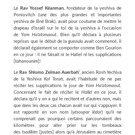
Le
Rav Yossef Kéanman
, fondateur de la yeshiva de
Poniovitch (une des plus grandes et importantes
yeshiva de Bné Brak), avait pour coutume de mettre le
drapeau d'Israël sur le toi de la yeshiva à l'occasion
de
Yom Ha'atsmaout
. Bien qu'il déclara à plusieurs
reprises que le début de la
gueoula
avait commencé, il
déclarait également se comporter comme Ben Gourion
en ce jour : il ne faisait ni le Hallel ni les supplications
[
tahanounim
]!
Le
Rav Shlomo Zelman Auerbah'
, ancien Rosh Yechiva
de la Yeshiva
Kol Torah
, avait l'habitude de ne pas
réciter les supplications le jour de
Yom Ha'atsmaout
.
Concernant le fait de réciter le
Hallel
en ce jour, il
déclara qu'il y en a qui le recitent et d'autres non, mais
que dans les deux cas chacun avait sur qui s'appuyer. Il
est rapporté en son nom (
yésoupar lédor
) qu'il ne
comprenait pas pourquoi certains parcourraient des
kilomètres pour aller prier sur les tombeaux
des
tsadikim
[justes] alors qu'à Jérusalem au cimetière