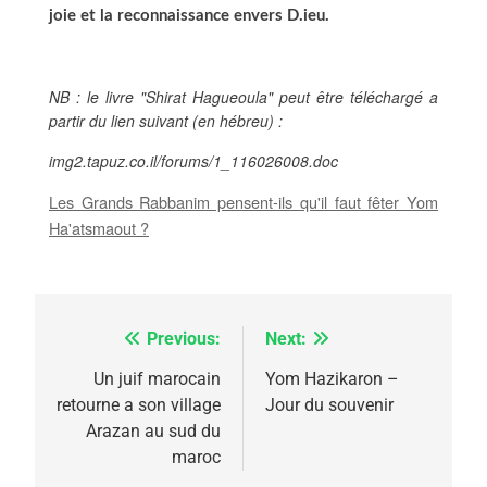
joie et la reconnaissance envers D.ieu.
NB : le livre "Shirat Hagueoula" peut être téléchargé a
partir du lien suivant (en hébreu) :
img2.
tapuz.co.il/forums/1_116026008.doc
Les Grands Rabbanim pensent-ils qu'il faut fêter Yom
Ha'atsmaout ?
Previous:
Next:
Navigation
5
de
Un juif marocain
Yom Hazikaron –
2025, l’année la plus
retourne a son village
Jour du souvenir
l’article
meurtrière selon le
Arazan au sud du
maroc
rapport d’ADL contre
FRANCE
ISRAÉL